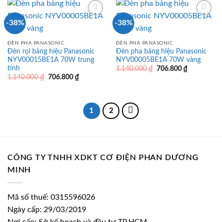
706.800 ₫.
-38%
-38%
ĐÈN PHA PANASONIC
ĐÈN PHA PANASONIC
Đèn rọi bảng hiệu Panasonic
Đèn pha bảng hiệu Panasonic
NYV00015BE1A 70W trung
NYV00005BE1A 70W vàng
tính
Giá
Giá
1.140.000
₫
706.800
₫
gốc
hiện
Giá
Giá
1.140.000
₫
706.800
₫
là:
tại
gốc
hiện
1.140.000 ₫.
là:
là:
tại
706.800 ₫.
1.140.000 ₫.
là:
706.800 ₫.
1
2
CÔNG TY TNHH XDKT CƠ ĐIỆN PHAN DƯƠNG
MINH
Mã số thuế: 0315596026
Ngày cấp: 29/03/2019
Nơi cấp: Sở kế hoạch và đầu tư TP.HCM