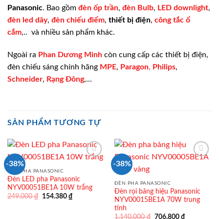
Panasonic
. Bao gồm
đèn ốp trần
,
đèn Bulb
,
LED downlight
,
đèn led dây
,
đèn chiếu điểm
,
thiết bị điện
,
công tắc ổ
cắm
,.. và nhiều sản phẩm khác.
Ngoài ra
Phan Dương Minh
còn cung cấp các thiết bị điện,
đèn chiếu sáng chính hãng
MPE
,
Paragon
,
Philips
,
Schneider
,
Rạng Đông
,…
SẢN PHẨM TƯƠNG TỰ
-38%
-38%
ĐÈN PHA PANASONIC
Đèn LED pha Panasonic
ĐÈN PHA PANASONIC
NYV00051BE1A 10W trắng
Đèn rọi bảng hiệu Panasonic
Giá
Giá
249.000
₫
154.380
₫
NYV00015BE1A 70W trung
gốc
hiện
tính
là:
tại
249.000 ₫.
là:
Giá
Giá
1.140.000
₫
706.800
₫