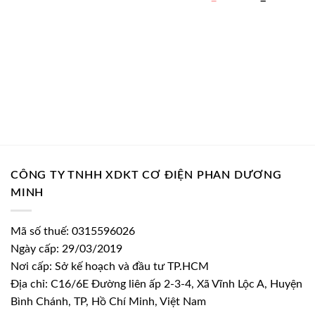
154.380 ₫.
gốc
hiện
là:
tại
1.140.000 ₫.
là:
706.800 ₫.
CÔNG TY TNHH XDKT CƠ ĐIỆN PHAN DƯƠNG
MINH
Mã số thuế: 0315596026
Ngày cấp: 29/03/2019
Nơi cấp: Sở kế hoạch và đầu tư TP.HCM
Địa chỉ: C16/6E Đường liên ấp 2-3-4, Xã Vĩnh Lộc A, Huyện
Bình Chánh, TP, Hồ Chí Minh, Việt Nam