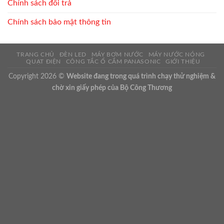
Chính sách đổi trả
Chính sách bảo mật thông tin
TRANG CHỦ
ĐÈN LED
MÁY BƠM NƯỚC
MÁY NƯỚC NÓNG
QUẠT ĐIỆN
CÔNG TẮC Ổ CẮM PANASONIC
GIỚI THIỆU
Copyright 2026 ©
Website đang trong quá trình chạy thử nghiệm &
chờ xin giấy phép của Bộ Công Thương