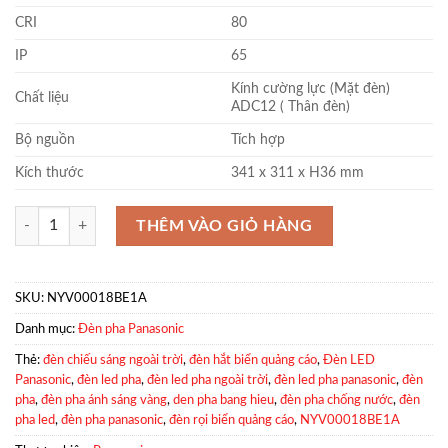
CRI
80
IP
65
Kính cường lực (Mặt đèn)
Chất liệu
ADC12 ( Thân đèn)
Bộ nguồn
Tích hợp
Kích thước
341 x 311 x H36 mm
Đèn rọi biển quảng cáo Panasonic NYV00018BE1A 200W 4000K số l
THÊM VÀO GIỎ HÀNG
SKU:
NYV00018BE1A
Danh mục:
Đèn pha Panasonic
Thẻ:
đèn chiếu sáng ngoài trời
,
đèn hắt biển quảng cáo
,
Đèn LED
Panasonic
,
đèn led pha
,
đèn led pha ngoài trời
,
đèn led pha panasonic
,
đèn
pha
,
đèn pha ánh sáng vàng
,
den pha bang hieu
,
đèn pha chống nước
,
đèn
pha led
,
đèn pha panasonic
,
đèn rọi biển quảng cáo
,
NYV00018BE1A