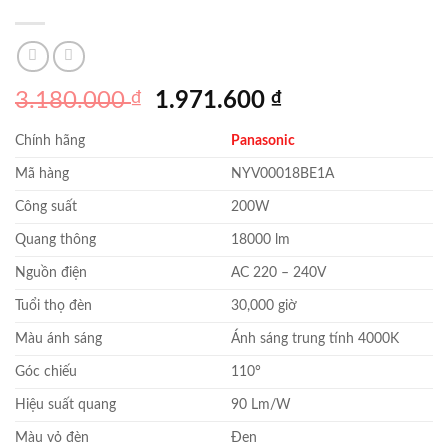
Giá
Giá
3.180.000
₫
1.971.600
₫
gốc
hiện
Chính hãng
Panasonic
là:
tại
3.180.000 ₫.
là:
Mã hàng
NYV00018BE1A
1.971.600 ₫.
Công suất
200W
Quang thông
18000 lm
Nguồn điện
AC 220 – 240V
Tuổi thọ đèn
30,000 giờ
Màu ánh sáng
Ánh sáng trung tính 4000K
Góc chiếu
110°
Hiệu suất quang
90 Lm/W
Màu vỏ đèn
Đen