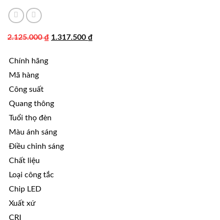
Giá
Giá
2.125.000
₫
1.317.500
₫
gốc
hiện
Chính hãng
là:
tại
2.125.000 ₫.
là:
Mã hàng
1.317.500 ₫.
Công suất
Quang thông
Tuổi thọ đèn
Màu ánh sáng
Điều chỉnh sáng
Chất liệu
Loại công tắc
Chip LED
Xuất xứ
CRI