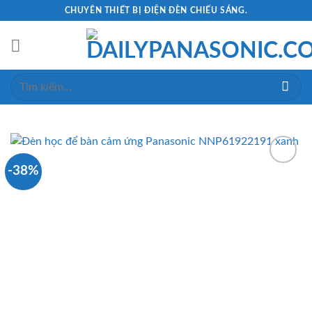
Skip
CHUYÊN THIẾT BỊ ĐIỆN ĐÈN CHIẾU SÁNG.
to
content
Tìm
kiếm:
-38%