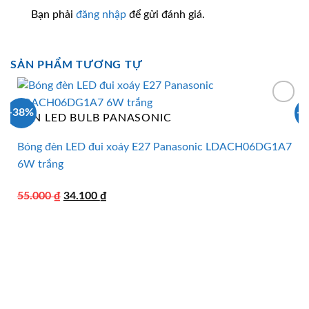
Bạn phải
đăng nhập
để gửi đánh giá.
SẢN PHẨM TƯƠNG TỰ
-38%
-
ĐÈN LED BULB PANASONIC
Bóng đèn LED đui xoáy E27 Panasonic LDACH06DG1A7
6W trắng
Giá
Giá
55.000
₫
34.100
₫
gốc
hiện
là:
tại
55.000 ₫.
là:
34.100 ₫.