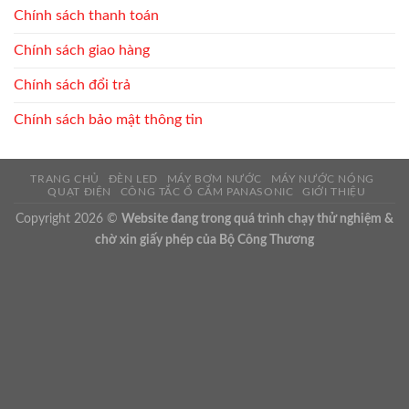
Chính sách thanh toán
Chính sách giao hàng
Chính sách đổi trả
Chính sách bảo mật thông tin
TRANG CHỦ
ĐÈN LED
MÁY BƠM NƯỚC
MÁY NƯỚC NÓNG
QUẠT ĐIỆN
CÔNG TẮC Ổ CẮM PANASONIC
GIỚI THIỆU
Copyright 2026 ©
Website đang trong quá trình chạy thử nghiệm &
chờ xin giấy phép của Bộ Công Thương