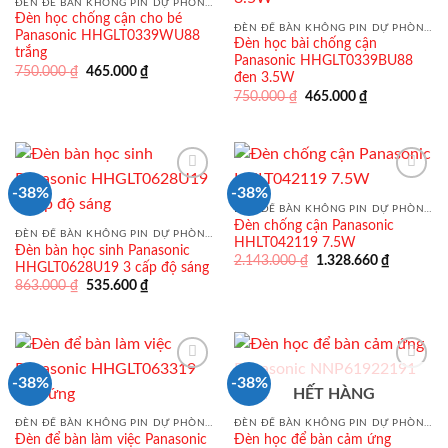
ĐÈN ĐỂ BÀN KHÔNG PIN DỰ PHÒNG PANASONIC
Đèn học chống cận cho bé
ĐÈN ĐỂ BÀN KHÔNG PIN DỰ PHÒNG PANASONIC
Panasonic HHGLT0339WU88
Đèn học bài chống cận
trắng
Panasonic HHGLT0339BU88
Giá
Giá
750.000
₫
465.000
₫
đen 3.5W
gốc
hiện
Giá
Giá
là:
tại
750.000
₫
465.000
₫
gốc
hiện
750.000 ₫.
là:
là:
tại
465.000 ₫.
750.000 ₫.
là:
465.000 ₫.
-38%
-38%
ĐÈN ĐỂ BÀN KHÔNG PIN DỰ PHÒNG PANASONIC
Đèn chống cận Panasonic
ĐÈN ĐỂ BÀN KHÔNG PIN DỰ PHÒNG PANASONIC
HHLT042119 7.5W
Đèn bàn học sinh Panasonic
Giá
Giá
2.143.000
₫
1.328.660
₫
HHGLT0628U19 3 cấp độ sáng
gốc
hiện
Giá
Giá
863.000
₫
535.600
₫
là:
tại
gốc
hiện
2.143.000 ₫.
là:
là:
tại
1.328.660
863.000 ₫.
là:
535.600 ₫.
-38%
-38%
HẾT HÀNG
ĐÈN ĐỂ BÀN KHÔNG PIN DỰ PHÒNG PANASONIC
ĐÈN ĐỂ BÀN KHÔNG PIN DỰ PHÒNG PANASONIC
Đèn để bàn làm việc Panasonic
Đèn học để bàn cảm ứng