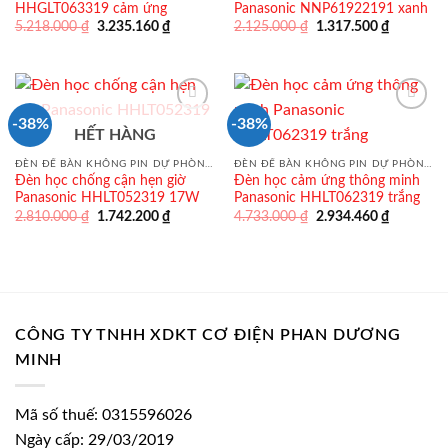
HHGLT063319 cảm ứng
Panasonic NNP61922191 xanh
Giá
Giá
Giá
Giá
5.218.000
₫
3.235.160
₫
2.125.000
₫
1.317.500
₫
gốc
hiện
gốc
hiện
là:
tại
là:
tại
5.218.000 ₫.
là:
2.125.000 ₫.
là:
3.235.160 ₫.
1.317.500
-38%
-38%
HẾT HÀNG
ĐÈN ĐỂ BÀN KHÔNG PIN DỰ PHÒNG PANASONIC
ĐÈN ĐỂ BÀN KHÔNG PIN DỰ PHÒNG PANASONIC
Đèn học chống cận hẹn giờ
Đèn học cảm ứng thông minh
Panasonic HHLT052319 17W
Panasonic HHLT062319 trắng
Giá
Giá
Giá
Giá
2.810.000
₫
1.742.200
₫
4.733.000
₫
2.934.460
₫
gốc
hiện
gốc
hiện
là:
tại
là:
tại
2.810.000 ₫.
là:
4.733.000 ₫.
là:
1.742.200 ₫.
2.934.460
CÔNG TY TNHH XDKT CƠ ĐIỆN PHAN DƯƠNG
MINH
Mã số thuế: 0315596026
Ngày cấp: 29/03/2019