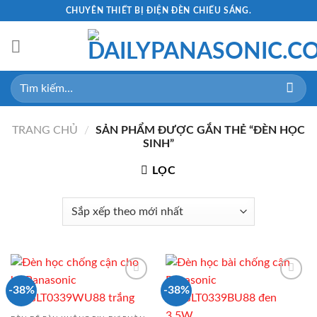
Skip
CHUYÊN THIẾT BỊ ĐIỆN ĐÈN CHIẾU SÁNG.
to
content
Tìm
kiếm:
TRANG CHỦ
/
SẢN PHẨM ĐƯỢC GẮN THẺ “ĐÈN HỌC
SINH”
LỌC
-38%
-38%