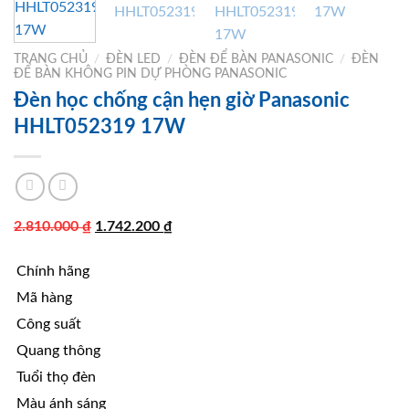
TRANG CHỦ
/
ĐÈN LED
/
ĐÈN ĐỂ BÀN PANASONIC
/
ĐÈN
ĐỂ BÀN KHÔNG PIN DỰ PHÒNG PANASONIC
Đèn học chống cận hẹn giờ Panasonic
HHLT052319 17W
Giá
Giá
2.810.000
₫
1.742.200
₫
gốc
hiện
Chính hãng
là:
tại
2.810.000 ₫.
là:
Mã hàng
1.742.200 ₫.
Công suất
Quang thông
Tuổi thọ đèn
Màu ánh sáng