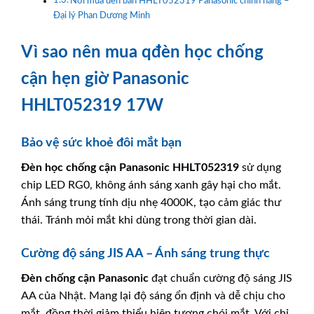
Nơi mua đèn bàn HHLT052319 Panasonic chính hãng –
Đại lý Phan Dương Minh
Vì sao nên mua qđèn học chống
cận hẹn giờ Panasonic
HHLT052319 17W
Bảo vệ sức khoẻ đôi mắt bạn
Đèn học chống cận
Panasonic
HHLT052319
sử dụng
chip LED RG0, không ánh sáng xanh gây hại cho mắt.
Ánh sáng trung tính dịu nhẹ 4000K, tạo cảm giác thư
thái. Tránh mỏi mắt khi dùng trong thời gian dài.
Cường độ sáng JIS AA – Ánh sáng trung thực
Đèn chống cận
Panasonic
đạt chuẩn cường độ sáng JIS
AA của Nhật. Mang lại độ sáng ổn định và dễ chịu cho
mắt, đồng thời giảm thiểu hiện tượng chói mắt. Với chỉ