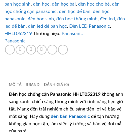
bàn học sinh
,
đèn học
,
đèn học bài
,
đèn học cho bé
,
đèn
học chống cận panasonic
,
đèn học để bàn
,
đèn học
panasonic
,
đèn học sinh
,
đèn học thông minh
,
đèn led
,
đèn
led để bàn
,
đèn led để bàn học
,
Đèn LED Panasonic
,
HHLT052319
Thương hiệu:
Panasonic
Panasonic
MÔ TẢ
BRAND
ĐÁNH GIÁ (0)
Đèn học chống cận
Panasonic
HHLT052319
không ánh
sáng xanh, chiếu sáng thông minh với tính năng hẹn giờ
tắt. Mang đến trải nghiệm chiếu sáng tiện lợi và bảo vệ
mắt sáng. Hãy dùng
đèn bàn
Panasonic
để tận hưởng
không gian học tập, làm việc lý tưởng và bảo vệ đôi mắt
của bạn!