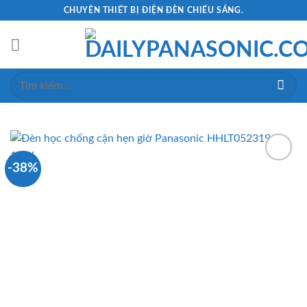
Skip
CHUYÊN THIẾT BỊ ĐIỆN ĐÈN CHIẾU SÁNG.
to
content
Tìm
kiếm:
-38%