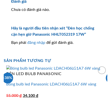
Đánh giá
Chưa có đánh giá nào.
Hãy là người đầu tiên nhận xét “Đèn học chống
cận hẹn giờ Panasonic HHLT052319 17W”
Bạn phải
đăng nhập
để gửi đánh giá.
SẢN PHẨM TƯƠNG TỰ
ĐÈN LED BULB PANASONIC
-38%
-
Bóng bulb led Panasonic LDACH06LG1A7 6W vàng
Giá
Giá
55.000
₫
34.100
₫
gốc
hiện
là:
tại