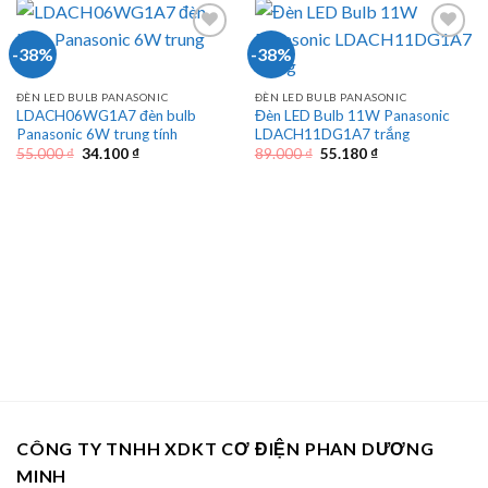
-38%
-38%
ĐÈN LED BULB PANASONIC
ĐÈN LED BULB PANASONIC
LDACH06WG1A7 đèn bulb
Đèn LED Bulb 11W Panasonic
Panasonic 6W trung tính
LDACH11DG1A7 trắng
Giá
Giá
Giá
Giá
55.000
₫
34.100
₫
89.000
₫
55.180
₫
gốc
hiện
gốc
hiện
là:
tại
là:
tại
55.000 ₫.
là:
89.000 ₫.
là:
34.100 ₫.
55.180 ₫.
CÔNG TY TNHH XDKT CƠ ĐIỆN PHAN DƯƠNG
MINH