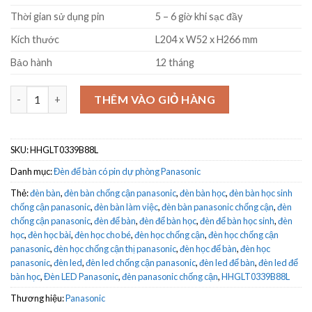
Thời gian sử dụng pin
5 – 6 giờ khi sạc đầy
Kích thước
L204 x W52 x H266 mm
Bảo hành
12 tháng
Đèn LED bàn học Panasonic HHGLT0339B88L đen, pin sạc số lượ
THÊM VÀO GIỎ HÀNG
SKU:
HHGLT0339B88L
Danh mục:
Đèn để bàn có pin dự phòng Panasonic
Thẻ:
đèn bàn
,
đèn bàn chống cận panasonic
,
đèn bàn học
,
đèn bàn học sinh
chống cận panasonic
,
đèn bàn làm việc
,
đèn bàn panasonic chống cận
,
đèn
chống cận panasonic
,
đèn để bàn
,
đèn để bàn học
,
đèn để bàn học sinh
,
đèn
học
,
đèn học bài
,
đèn học cho bé
,
đèn học chống cận
,
đèn học chống cận
panasonic
,
đèn học chống cận thị panasonic
,
đèn học để bàn
,
đèn học
panasonic
,
đèn led
,
đèn led chống cận panasonic
,
đèn led để bàn
,
đèn led để
bàn học
,
Đèn LED Panasonic
,
đèn panasonic chống cận
,
HHGLT0339B88L
Thương hiệu:
Panasonic