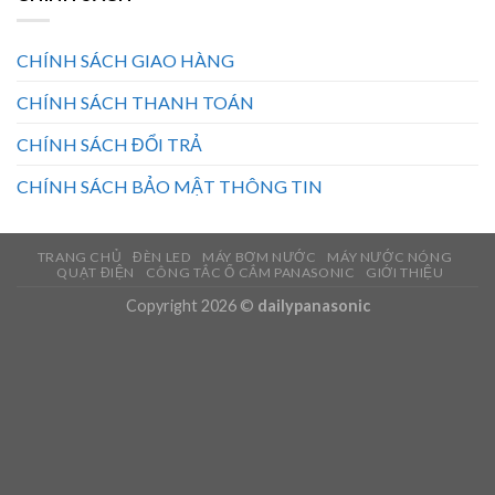
CHÍNH SÁCH GIAO HÀNG
CHÍNH SÁCH THANH TOÁN
CHÍNH SÁCH ĐỔI TRẢ
CHÍNH SÁCH BẢO MẬT THÔNG TIN
TRANG CHỦ
ĐÈN LED
MÁY BƠM NƯỚC
MÁY NƯỚC NÓNG
QUẠT ĐIỆN
CÔNG TẮC Ổ CẮM PANASONIC
GIỚI THIỆU
Copyright 2026 ©
dailypanasonic