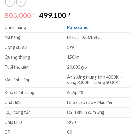
Giá
Giá
805.000
499.100
₫
₫
gốc
hiện
Chính hãng
Panasonic
là:
tại
805.000 ₫.
là:
Mã hàng
HHGLT0339B88L
499.100 ₫.
Công suất2
5W
Quang thông
150 lm
Tuổi thọ đèn
20,000 giờ
Ánh sáng trung tính 4000K –
Màu ánh sáng
vàng 3000K – trắng 5000K
Điều chỉnh sáng
6 cấp độ
Chất liệu
Nhựa cao cấp – Màu đen
Loại công tắc
Điều khiển cảm ứng
Chip LED
RG0
CRI
80