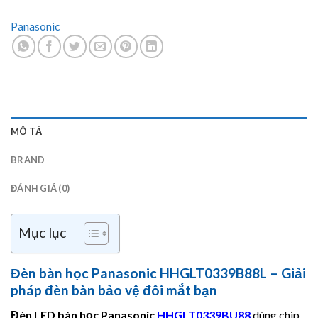
Panasonic
MÔ TẢ
BRAND
ĐÁNH GIÁ (0)
Mục lục
Đèn bàn học Panasonic HHGLT0339B88L – Giải
pháp đèn bàn bảo vệ đôi mắt bạn
Đèn LED bàn học
Panasonic
HHGLT0339BU88
dùng chip