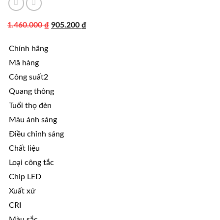
Giá
Giá
1.460.000
₫
905.200
₫
gốc
hiện
Chính hãng
là:
tại
1.460.000 ₫.
là:
Mã hàng
905.200 ₫.
Công suất2
Quang thông
Tuổi thọ đèn
Màu ánh sáng
Điều chỉnh sáng
Chất liệu
Loại công tắc
Chip LED
Xuất xứ
CRI
Màu sắc