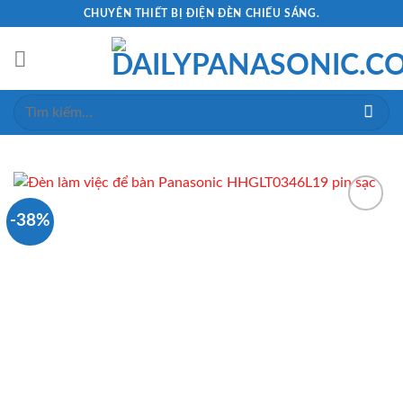
Skip
CHUYÊN THIẾT BỊ ĐIỆN ĐÈN CHIẾU SÁNG.
to
content
Tìm
kiếm:
-38%