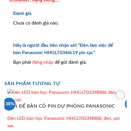
Schneider
,
Rạng Đông
,…
Đánh giá
Chưa có đánh giá nào.
Hãy là người đầu tiên nhận xét “Đèn làm việc để
bàn Panasonic HHGLT0346L19 pin sạc”
Bạn phải
đăng nhập
để gửi đánh giá.
SẢN PHẨM TƯƠNG TỰ
-38%
-
ĐÈN ĐỂ BÀN CÓ PIN DỰ PHÒNG PANASONIC
Đèn LED bàn học Panasonic HHGLT0339B88L đen, pin
sạc