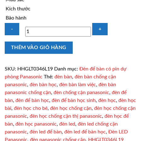
Kích thước
Bảo hành
Đèn
THÊM VÀO GIỎ HÀNG
làm
việc
để
SKU:
HHGLT0346L19
Danh mục:
Đèn để bàn có pin dự
bàn
phòng Panasonic
Thẻ:
đèn bàn
,
đèn bàn chống cận
Panasonic
panasonic
,
đèn bàn học
,
đèn bàn làm việc
,
đèn bàn
HHGLT0346L19
panasonic chống cận
,
đèn chống cận panasonic
,
đèn để
pin
bàn
,
đèn để bàn học
,
đèn để bàn học sinh
,
đèn học
,
đèn học
sạc
bài
,
đèn học cho bé
,
đèn học chống cận
,
đèn học chống cận
số
panasonic
,
đèn học chống cận thị panasonic
,
đèn học để
lượng
bàn
,
đèn học panasonic
,
đèn led
,
đèn led chống cận
panasonic
,
đèn led để bàn
,
đèn led để bàn học
,
Đèn LED
Panasonic
,
đèn panasonic chống cận
,
HHGLT0346L19