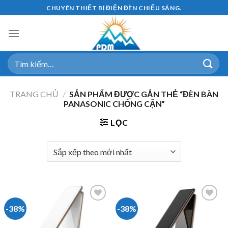
Skip
CHUYÊN THIẾT BỊ ĐIỆN ĐÈN CHIẾU SÁNG.
to
content
Tìm
kiếm:
TRANG CHỦ
/
SẢN PHẨM ĐƯỢC GẮN THẺ “ĐÈN BÀN
PANASONIC CHỐNG CẬN”
LỌC
-38%
-38%