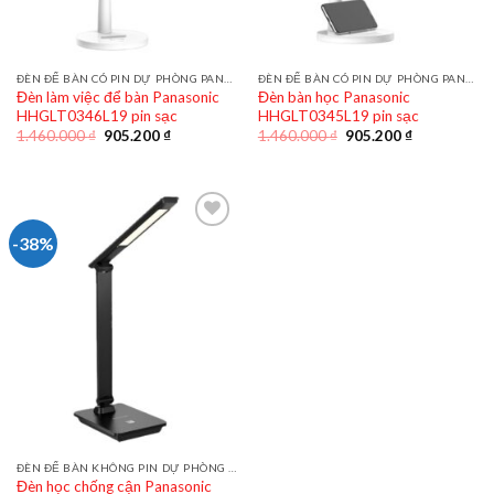
ĐÈN ĐỂ BÀN CÓ PIN DỰ PHÒNG PANASONIC
ĐÈN ĐỂ BÀN CÓ PIN DỰ PHÒNG PANASONIC
Đèn làm việc để bàn Panasonic
Đèn bàn học Panasonic
HHGLT0346L19 pin sạc
HHGLT0345L19 pin sạc
Giá
Giá
Giá
Giá
1.460.000
₫
905.200
₫
1.460.000
₫
905.200
₫
gốc
hiện
gốc
hiện
là:
tại
là:
tại
1.460.000 ₫.
là:
1.460.000 ₫.
là:
905.200 ₫.
905.200 ₫.
-38%
ĐÈN ĐỂ BÀN KHÔNG PIN DỰ PHÒNG PANASONIC
Đèn học chống cận Panasonic