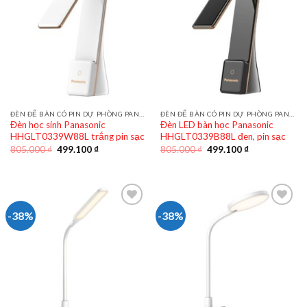
ĐÈN ĐỂ BÀN CÓ PIN DỰ PHÒNG PANASONIC
ĐÈN ĐỂ BÀN CÓ PIN DỰ PHÒNG PANASONIC
Đèn học sinh Panasonic
Đèn LED bàn học Panasonic
HHGLT0339W88L trắng pin sạc
HHGLT0339B88L đen, pin sạc
Giá
Giá
Giá
Giá
805.000
₫
499.100
₫
805.000
₫
499.100
₫
gốc
hiện
gốc
hiện
là:
tại
là:
tại
805.000 ₫.
là:
805.000 ₫.
là:
499.100 ₫.
499.100 ₫.
-38%
-38%