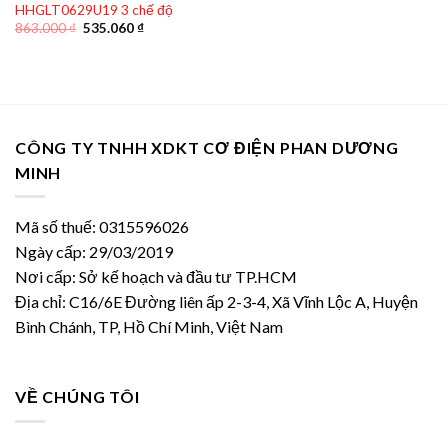
HHGLT0629U19 3 chế độ
Giá
Giá
863.000
₫
535.060
₫
gốc
hiện
là:
tại
863.000 ₫.
là:
535.060 ₫.
CÔNG TY TNHH XDKT CƠ ĐIỆN PHAN DƯƠNG
MINH
Mã số thuế: 0315596026
Ngày cấp: 29/03/2019
Nơi cấp: Sở kế hoạch và đầu tư TP.HCM
Địa chỉ: C16/6E Đường liên ấp 2-3-4, Xã Vĩnh Lộc A, Huyện
Bình Chánh, TP, Hồ Chí Minh, Việt Nam
VỀ CHÚNG TÔI