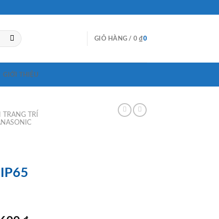
GIỎ HÀNG /
0
₫
0
GIỚI THIỆU
 TRANG TRÍ
ANASONIC
IP65