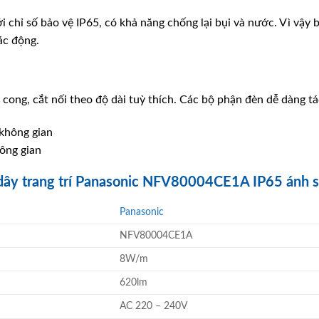
i chỉ số bảo vệ IP65, có khả năng chống lại bụi và nước. Vì vậy 
ác động.
cong, cắt nối theo độ dài tuỳ thích. Các bộ phận đèn dễ dàng tác
ông gian
dây trang trí Panasonic NFV80004CE1A IP65 ánh s
Panasonic
NFV80004CE1A
8W/m
620lm
AC 220 – 240V