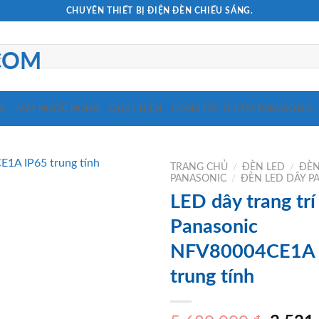
CHUYÊN THIẾT BỊ ĐIỆN ĐÈN CHIẾU SÁNG.
C
MÁY NƯỚC NÓNG
QUẠT ĐIỆN
CÔNG TẮC Ổ CẮM PANASONIC
TRANG CHỦ
/
ĐÈN LED
/
ĐÈN
PANASONIC
/
ĐÈN LED DÂY P
LED dây trang trí
Panasonic
NFV80004CE1A 
trung tính