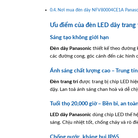
Nơi mua đèn dây NFV80004CE1A Panason
Ưu điểm của đèn LED dây trang
Sáng tạo không giới hạn
Đèn dây
Panasonic
thiết kế theo đường k
các đường cong, góc cánh đến các hình d
Ánh sáng chất lượng cao – Trung tí
Đèn trang trí
được trang bị chip LED hiệ
dậy. Lan toả ánh sáng chan hoà và dễ ch
Tuổi thọ 20,000 giờ – Bền bỉ, an toà
LED dây
Panasonic
dùng chip LED thế hệ 
sáng. Chịu nhiệt tốt, chống cháy và rò đ
Chống nước, kháng bụi IP65