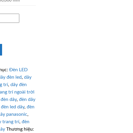
 50,000 mm
mục:
Đèn LED
dây đèn led
,
dây
 trí
,
dây đèn
ang trí ngoài trời
,
đèn dây
,
đèn dây
,
đèn led dây
,
đèn
dây panasonic
,
 trang trí
,
đèn
dây
Thương hiệu: