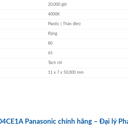
20,000 giờ
4000K
Plastic ( Thân đèn)
Rộng
80
65
Tách rời
11 x 7 x 50,000 mm
4CE1A Panasonic chính hãng – Đại lý P