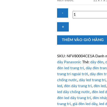
Kích thước
11 x 7 x
LED
dây
trang
THÊM VÀO GIỎ HÀNG
trí
Panasonic
NFV80004CE1A
SKU:
NFV80004CE1A
Danh 
IP65
dây Panasonic
Thẻ:
dây đèn
,
trung
đèn led trang trí
,
dây đèn trang
tính
trang trí ngoài trời
,
dây đèn tr
số
lượng
chống nước
,
dây led trang trí
led
,
đèn dây trang trí
,
đèn led
led dây chống nước
,
đèn led 
đèn led dây trang trí
,
đèn nháy
trang trí
,
giá đèn led dây
,
led 