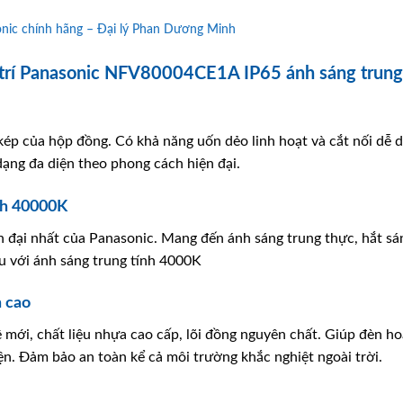
ic chính hãng – Đại lý Phan Dương Minh
 trí Panasonic NFV80004CE1A IP65 ánh sáng trung
ép của hộp đồng. Có khả năng uốn dẻo linh hoạt và cắt nối dễ dà
ạng đa diện theo phong cách hiện đại.
nh 40000K
n đại nhất của Panasonic. Mang đến ánh sáng trung thực, hắt s
ịu với ánh sáng trung tính 4000K
n cao
mới, chất liệu nhựa cao cấp, lõi đồng nguyên chất. Giúp đèn ho
iện. Đảm bảo an toàn kể cả môi trường khắc nghiệt ngoài trời.