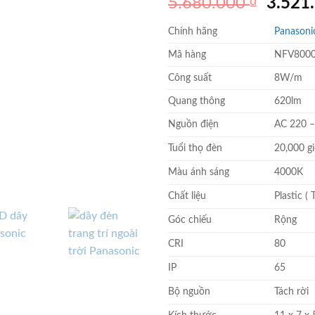
Giá
5.680.000
₫
3.521
gốc
Chính hãng
Panasoni
là:
5.680.
Mã hàng
NFV800
Công suất
8W/m
Quang thông
620lm
Nguồn điện
AC 220 
Tuổi thọ đèn
20,000 g
Màu ánh sáng
4000K
Chất liệu
Plastic (
Góc chiếu
Rộng
CRI
80
IP
65
Bộ nguồn
Tách rời