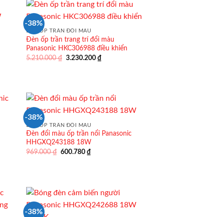
421.600 ₫.
-38%
ĐÈN ỐP TRẦN ĐỔI MÀU
Đèn ốp trần trang trí đổi màu
Panasonic HKC306988 điều khiển
Giá
Giá
5.210.000
₫
3.230.200
₫
gốc
hiện
là:
tại
5.210.000 ₫.
là:
3.230.200 ₫.
-38%
ĐÈN ỐP TRẦN ĐỔI MÀU
Đèn đổi màu ốp trần nổi Panasonic
HHGXQ243188 18W
Giá
Giá
969.000
₫
600.780
₫
gốc
hiện
là:
tại
969.000 ₫.
là:
600.780 ₫.
-38%