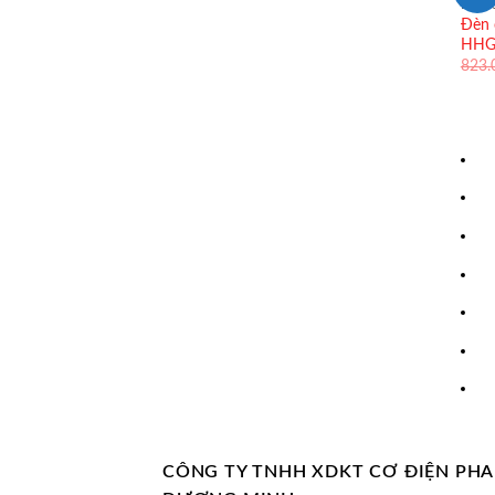
ĐÈN 
Đèn 
HHG
823
CÔNG TY TNHH XDKT CƠ ĐIỆN PH