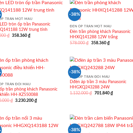
492.900 ₫.
421.600 ₫.
%
-38%
ỐP TRẦN MỘT MÀU
LED tròn ốp trần Panasonic
ĐÈN ỐP TRẦN MỘT MÀU
141188 12W trung tính
Đèn trần phòng khách Panasonic
Giá
Giá
.000
₫
358.360
₫
HHXQ141288 12W trắng
gốc
hiện
Giá
Giá
578.000
₫
358.360
₫
là:
tại
gốc
hiện
578.000 ₫.
là:
là:
tại
358.360 ₫.
578.000 ₫.
là:
358.360 ₫.
%
-38%
ĐÈN ỐP TRẦN ĐỔI MÀU
Dđèn áp trần 3 màu Panasonic
ỐP TRẦN ĐỔI MÀU
HHGXQ243288 24W
ốp trần phòng khách Panasonic
Giá
Giá
1.132.000
₫
701.840
₫
 khiển HH-XZ550088
gốc
hiện
Giá
Giá
0.000
₫
3.230.200
₫
là:
tại
gốc
hiện
1.132.000 ₫.
là:
là:
tại
701.840 ₫.
5.210.000 ₫.
là:
3.230.200 ₫.
%
-38%