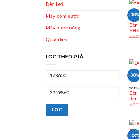
Đèn Led
-38
Máy bơm nước
ĐÈN 
Đèn 
Máy nước nóng
HHXQ
578
Quạt điện
LỌC THEO GIÁ
Giá
-38
tối
thiểu
ĐÈN 
Giá
Đèn 
tối
điều
đa
5.21
LỌC
-38