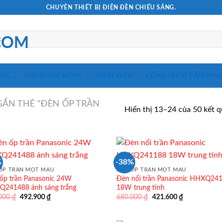
CHUYÊN THIẾT BỊ ĐIỆN ĐÈN CHIẾU SÁNG.
ƯỚC
MÁY NƯỚC NÓNG
QUẠT ĐIỆN
CÔNG TẮC Ổ CẮM PAN
ẮN THẺ “ĐÈN ỐP TRẦN
Hiển thị 13–24 của 50 kết 
%
-38%
ỐP TRẦN MỘT MÀU
ĐÈN ỐP TRẦN MỘT MÀU
ốp trần Panasonic 24W
Đèn nổi trần Panasonic HHXQ24
241488 ánh sáng trắng
18W trung tính
Giá
Giá
Giá
Giá
.000
₫
492.900
₫
680.000
₫
421.600
₫
gốc
hiện
gốc
hiện
là:
tại
là:
tại
795.000 ₫.
là:
680.000 ₫.
là: