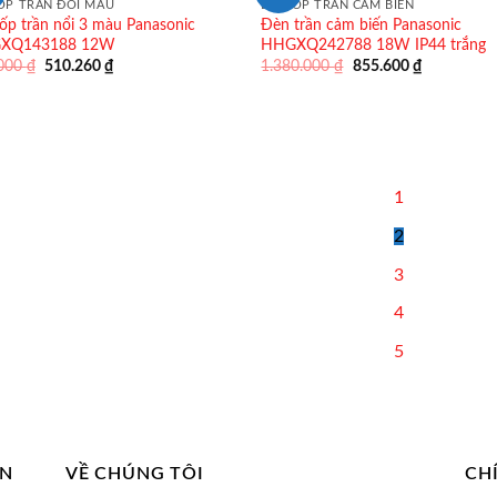
ỐP TRẦN ĐỔI MÀU
ĐÈN ỐP TRẦN CẢM BIẾN
ốp trần nổi 3 màu Panasonic
Đèn trần cảm biến Panasonic
XQ143188 12W
HHGXQ242788 18W IP44 trắng
Giá
Giá
Giá
Giá
.000
₫
510.260
₫
1.380.000
₫
855.600
₫
gốc
hiện
gốc
hiện
là:
tại
là:
tại
823.000 ₫.
là:
1.380.000 ₫.
là:
510.260 ₫.
855.600 ₫.
1
2
3
4
5
AN
VỀ CHÚNG TÔI
CH