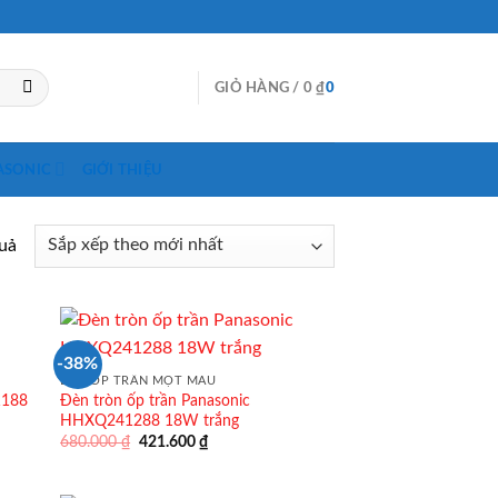
GIỎ HÀNG /
0
₫
0
ASONIC
GIỚI THIỆU
quả
-38%
ĐÈN ỐP TRẦN MỘT MÀU
1188
Đèn tròn ốp trần Panasonic
HHXQ241288 18W trắng
Giá
Giá
680.000
₫
421.600
₫
gốc
hiện
là:
tại
680.000 ₫.
là: