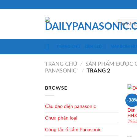
Skip
to
content
Tìm
kiếm:
TRANG CHỦ
ĐÈN LED
MÁY BƠM N
TRANG CHỦ
/
SẢN PHẨM ĐƯỢC G
PANASONIC”
/
TRANG 2
BROWSE
-38
ĐÈN 
Cầu dao điện panasonic
Đèn 
HHXQ
Chưa phân loại
795
Công tắc ổ cắm Panasonic