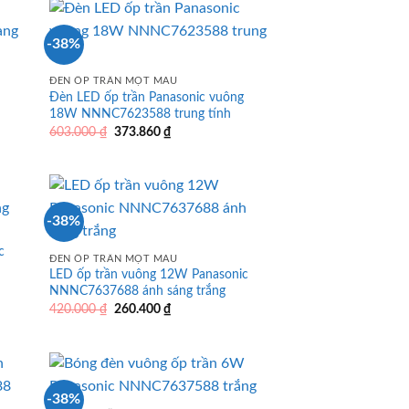
547.560 ₫.
-38%
ĐÈN ỐP TRẦN MỘT MÀU
Đèn LED ốp trần Panasonic vuông
18W NNNC7623588 trung tính
Giá
Giá
603.000
₫
373.860
₫
gốc
hiện
là:
tại
603.000 ₫.
là:
373.860 ₫.
-38%
c
ĐÈN ỐP TRẦN MỘT MÀU
LED ốp trần vuông 12W Panasonic
NNNC7637688 ánh sáng trắng
Giá
Giá
420.000
₫
260.400
₫
gốc
hiện
là:
tại
420.000 ₫.
là:
260.400 ₫.
-38%