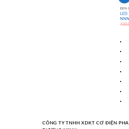
ĐÈN 
LED 
NNNC
420
CÔNG TY TNHH XDKT CƠ ĐIỆN PH