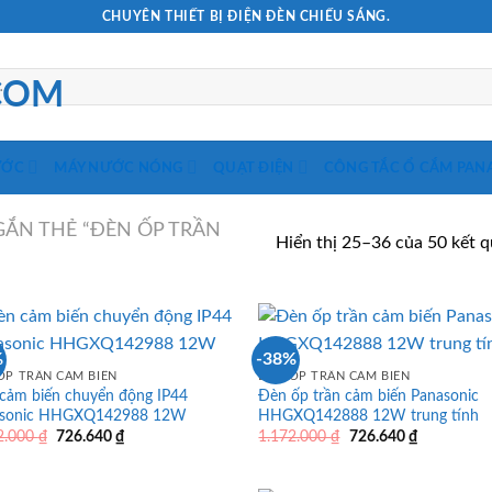
CHUYÊN THIẾT BỊ ĐIỆN ĐÈN CHIẾU SÁNG.
ƯỚC
MÁY NƯỚC NÓNG
QUẠT ĐIỆN
CÔNG TẮC Ổ CẮM PAN
ẮN THẺ “ĐÈN ỐP TRẦN
Hiển thị 25–36 của 50 kết 
%
-38%
ỐP TRẦN CẢM BIẾN
ĐÈN ỐP TRẦN CẢM BIẾN
cảm biến chuyển động IP44
Đèn ốp trần cảm biến Panasonic
asonic HHGXQ142988 12W
HHGXQ142888 12W trung tính
Giá
Giá
Giá
Giá
2.000
₫
726.640
₫
1.172.000
₫
726.640
₫
gốc
hiện
gốc
hiện
là:
tại
là:
tại
1.172.000 ₫.
là:
1.172.000 ₫.
là: