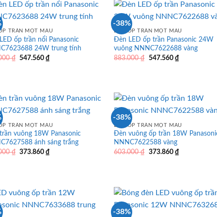
726.640 ₫.
726.640 ₫.
%
-38%
ỐP TRẦN MỘT MÀU
ĐÈN ỐP TRẦN MỘT MÀU
LED ốp trần nổi Panasonic
Đèn LED ốp trần Panasonic 24W
7623688 24W trung tính
vuông NNNC7622688 vàng
Giá
Giá
Giá
Giá
.000
₫
547.560
₫
883.000
₫
547.560
₫
gốc
hiện
gốc
hiện
là:
tại
là:
tại
883.000 ₫.
là:
883.000 ₫.
là:
547.560 ₫.
547.560 ₫.
%
-38%
ỐP TRẦN MỘT MÀU
ĐÈN ỐP TRẦN MỘT MÀU
trần vuông 18W Panasonic
Đèn vuông ốp trần 18W Panasoni
7627588 ánh sáng trắng
NNNC7622588 vàng
Giá
Giá
Giá
Giá
.000
₫
373.860
₫
603.000
₫
373.860
₫
gốc
hiện
gốc
hiện
là:
tại
là:
tại
603.000 ₫.
là:
603.000 ₫.
là:
373.860 ₫.
373.860 ₫.
%
-38%