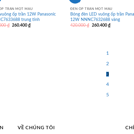
ỐP TRẦN MỘT MÀU
ĐÈN ỐP TRẦN MỘT MÀU
vuông ốp trần 12W Panasonic
Bóng đèn LED vuông ốp trần Pana
7633688 trung tính
12W NNNC7632688 vàng
Giá
Giá
Giá
Giá
.000
₫
260.400
₫
420.000
₫
260.400
₫
gốc
hiện
gốc
hiện
là:
tại
là:
tại
420.000 ₫.
là:
420.000 ₫.
là:
260.400 ₫.
260.400 ₫.
1
2
3
4
5
AN
VỀ CHÚNG TÔI
CH