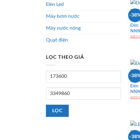
Đèn Led
-38
Máy bơm nước
ĐÈN 
Đèn 
Máy nước nóng
NNNC
883
Quạt điện
LỌC THEO GIÁ
Giá
-38
tối
ĐÈN 
Đèn 
thiểu
Giá
NNNC
603
tối
đa
LỌC
-38