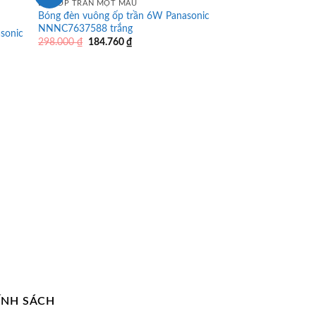
ĐÈN ỐP TRẦN MỘT MÀU
Bóng đèn vuông ốp trần 6W Panasonic
NNNC7637588 trắng
sonic
Giá
Giá
298.000
₫
184.760
₫
gốc
hiện
là:
tại
298.000 ₫.
là:
184.760 ₫.
ÍNH SÁCH