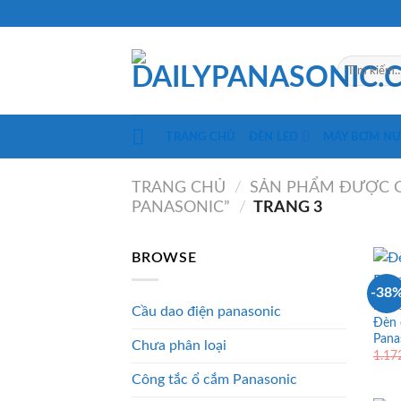
Skip
to
content
Tìm
kiếm:
TRANG CHỦ
ĐÈN LED
MÁY BƠM N
TRANG CHỦ
/
SẢN PHẨM ĐƯỢC G
PANASONIC”
/
TRANG 3
BROWSE
-38
ĐÈN 
Cầu dao điện panasonic
Đèn 
Pan
Chưa phân loại
1.17
Công tắc ổ cắm Panasonic