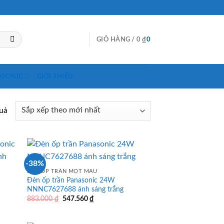
GIỎ HÀNG /
0
₫
0
ASONIC
GIỚI THIỆU
quả
-38%
ĐÈN ỐP TRẦN MỘT MÀU
Đèn ốp trần Panasonic 24W
NNNC7627688 ánh sáng trắng
Giá
Giá
883.000
₫
547.560
₫
gốc
hiện
là:
tại
883.000 ₫.
là: