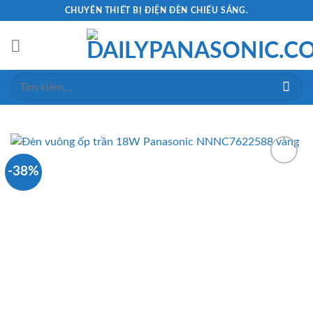
Skip
CHUYÊN THIẾT BỊ ĐIỆN ĐÈN CHIẾU SÁNG.
to
content
Tìm
kiếm:
-38%