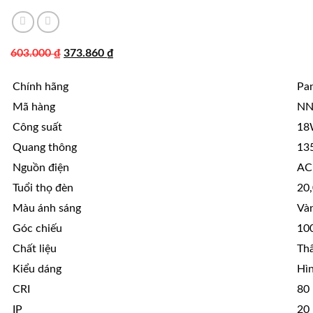
Giá
Giá
603.000
₫
373.860
₫
gốc
hiện
Chính hãng
Pa
là:
tại
603.000 ₫.
là:
Mã hàng
NN
373.860 ₫.
Công suất
1
Quang thông
13
Nguồn điện
AC
Tuổi thọ đèn
20,
Màu ánh sáng
Và
Góc chiếu
10
Chất liệu
Th
Kiểu dáng
Hì
CRI
80
IP
20