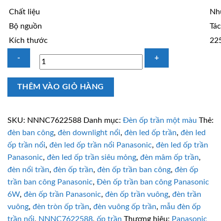
Chất liệu
Nhự
Bộ nguồn
Tác
Kích thước
22
Đèn
THÊM VÀO GIỎ HÀNG
vuông
ốp
trần
SKU:
NNNC7622588
Danh mục:
Đèn ốp trần một màu
Thẻ:
18W
đèn ban công
,
đèn downlight nổi
,
đèn led ốp trần
,
đèn led
Panasonic
ốp trần nổi
,
đèn led ốp trần nổi Panasonic
,
đèn led ốp trần
NNNC7622588
Panasonic
,
đèn led ốp trần siêu mỏng
,
đèn mâm ốp trần
,
vàng
đèn nổi trần
,
đèn ốp trần
,
đèn ốp trần ban công
,
đèn ốp
số
trần ban công Panasonic
,
Đèn ốp trần ban công Panasonic
lượng
6W
,
đèn ốp trần Panasonic
,
đèn ốp trần vuông
,
đèn trần
vuông
,
đèn tròn ốp trần
,
đèn vuông ốp trần
,
mẫu đèn ốp
trần nổi
,
NNNC7622588
,
ốp trần
Thương hiệu:
Panasonic