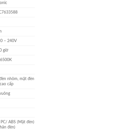
onic
tại
 ₫.
là:
7633588
184.760 ₫.
m
0 – 240V
0 giờ
 6500K
đèn nhôm, mặt đèn
cao cấp
vuông
PC/ ABS (Mặt đèn)
Thân đèn)