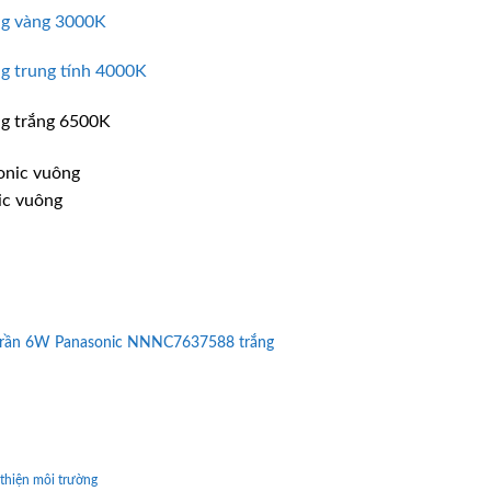
ng vàng 3000K
ng trung tính 4000K
ng trắng 6500K
ic vuông
 trần 6W Panasonic NNNC7637588 trắng
 thiện môi trường