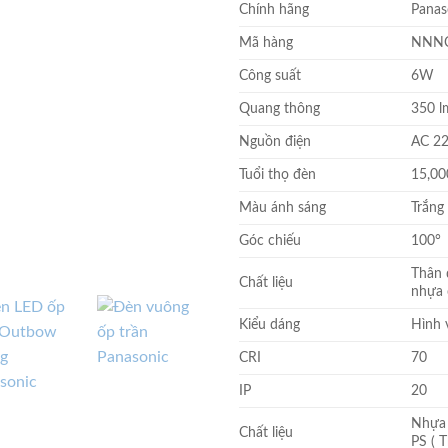
Chính hãng
Panas
là:
298.000
Mã hàng
NNNC
Công suất
6W
Quang thông
350 l
Nguồn điện
AC 22
Tuổi thọ đèn
15,00
Màu ánh sáng
Trắng
Góc chiếu
100°
Thân 
Chất liệu
nhựa 
Kiểu dáng
Hình 
CRI
70
IP
20
Nhựa 
Chất liệu
PS ( 