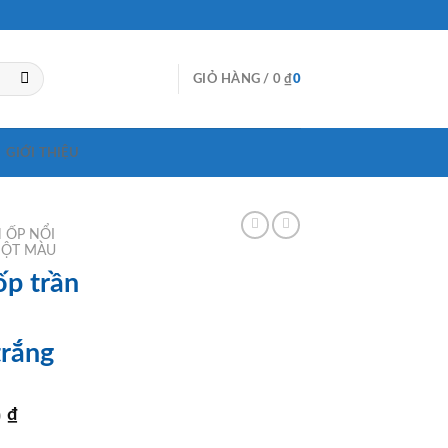
GIỎ HÀNG /
0
₫
0
GIỚI THIỆU
 ỐP NỔI
MỘT MÀU
ốp trần
rắng
Giá
0
₫
hiện