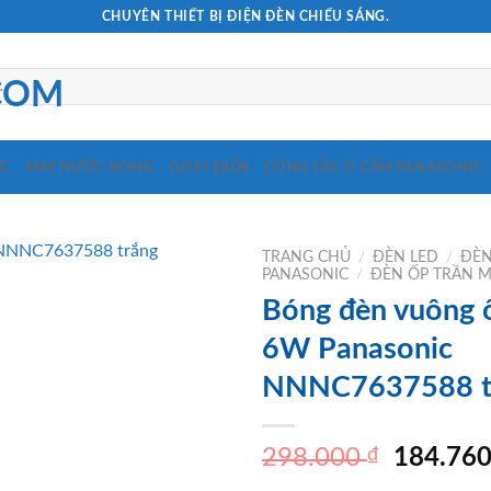
CHUYÊN THIẾT BỊ ĐIỆN ĐÈN CHIẾU SÁNG.
C
MÁY NƯỚC NÓNG
QUẠT ĐIỆN
CÔNG TẮC Ổ CẮM PANASONIC
TRANG CHỦ
/
ĐÈN LED
/
ĐÈN
PANASONIC
/
ĐÈN ỐP TRẦN 
Bóng đèn vuông 
6W Panasonic
NNNC7637588 t
Giá
298.000
₫
184.76
gốc