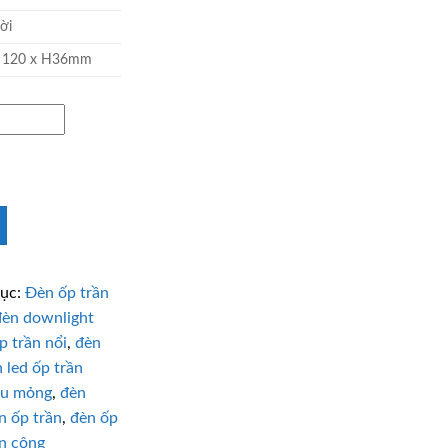
ời
x 120 x H36mm
ục:
Đèn ốp trần
đèn downlight
p trần nổi
,
đèn
 led ốp trần
iêu mỏng
,
đèn
n ốp trần
,
đèn ốp
an công