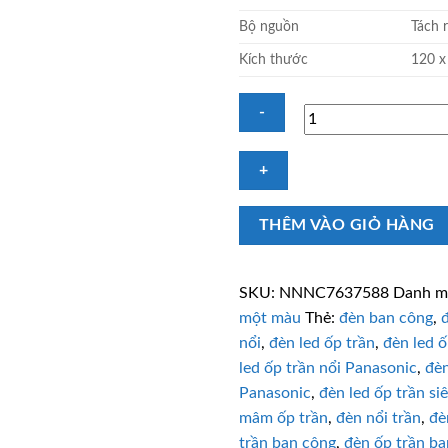
Bộ nguồn
Tách r
Kích thước
120 
Bóng
đèn
vuông
THÊM VÀO GIỎ HÀNG
ốp
trần
6W
SKU:
NNNC7637588
Danh m
Panasonic
một màu
Thẻ:
đèn ban công
,
NNNC7637588
nổi
,
đèn led ốp trần
,
đèn led ố
trắng
led ốp trần nổi Panasonic
,
đèn
số
lượng
Panasonic
,
đèn led ốp trần s
mâm ốp trần
,
đèn nổi trần
,
đè
trần ban công
,
đèn ốp trần b