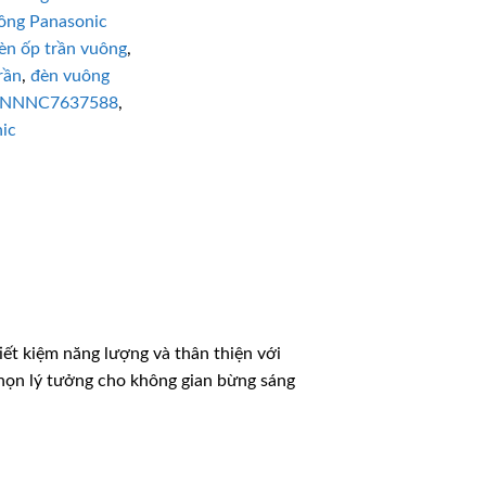
công Panasonic
èn ốp trần vuông
,
rần
,
đèn vuông
NNNC7637588
,
ic
tiết kiệm năng lượng và thân thiện với
chọn lý tưởng cho không gian bừng sáng