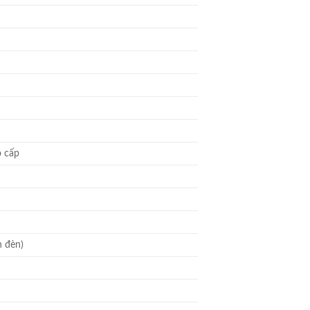
o cấp
n đèn)