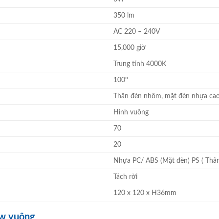
350 lm
AC 220 – 240V
15,000 giờ
Trung tính 4000K
100°
Thân đèn nhôm, mặt đèn nhựa ca
Hình vuông
70
20
Nhựa PC/ ABS (Mặt đèn) PS ( Thâ
Tách rời
120 x 120 x H36mm
ow vuông