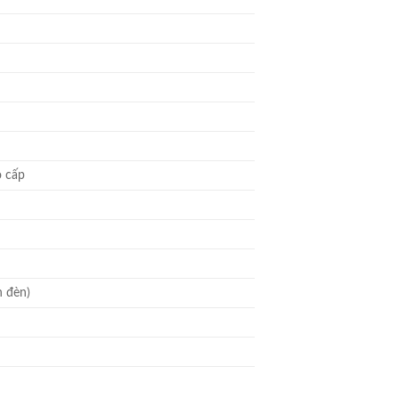
o cấp
n đèn)