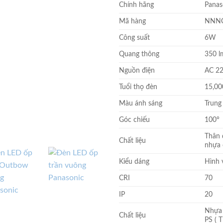
Chính hãng
Panas
là:
298.000
Mã hàng
NNNC
Công suất
6W
Quang thông
350 l
Nguồn điện
AC 22
Tuổi thọ đèn
15,00
Màu ánh sáng
Trung
Góc chiếu
100°
Thân 
Chất liệu
nhựa 
Kiểu dáng
Hình 
CRI
70
IP
20
Nhựa 
Chất liệu
PS ( 