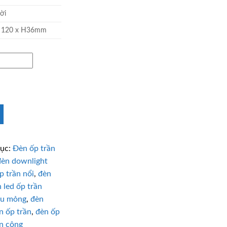
ời
x 120 x H36mm
ục:
Đèn ốp trần
đèn downlight
p trần nổi
,
đèn
 led ốp trần
iêu mỏng
,
đèn
n ốp trần
,
đèn ốp
an công