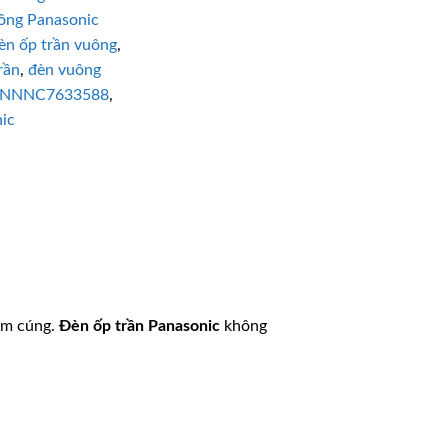
công Panasonic
èn ốp trần vuông
,
rần
,
đèn vuông
NNNC7633588
,
ic
âm cúng.
Đèn ốp trần
Panasonic
không