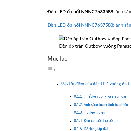
Đèn LED ốp nổi
NNNC7633588
: ánh sá
Đèn LED ốp nổi
NNNC7637588
: ánh sá
Đèn ốp trần Outbow vuông Panas
Mục lục
Ưu điểm của đèn LED vuông ốp t
Thiết kế vuông vắn hiện đại
Ánh sáng trung tính tự nhiên
Tiết kiệm điện
Đèn có tuổi thọ bền bỉ
Dễ dàng lắp đặt