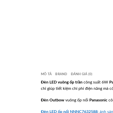
MÔ TẢ
BRAND
ĐÁNH GIÁ (0)
Đèn LED vuông ốp trần
công suất 6W
P
chỉ giúp tiết kiệm chi phí điện năng mà c
Đèn Outbow
vuông ốp nổi
Panasonic
cô
Đèn LED ốp nổi
NNNC7632588
: ánh sá