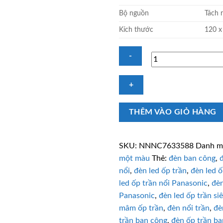
Bộ nguồn
Tách r
Kích thước
120 
Đèn
LED
vuông
THÊM VÀO GIỎ HÀNG
ốp
trần
6W
SKU:
NNNC7633588
Danh m
Panasonic
một màu
Thẻ:
đèn ban công
,
NNNC7633588
nổi
,
đèn led ốp trần
,
đèn led ố
trung
led ốp trần nổi Panasonic
,
đèn
tính
số
Panasonic
,
đèn led ốp trần s
lượng
mâm ốp trần
,
đèn nổi trần
,
đè
trần ban công
,
đèn ốp trần b