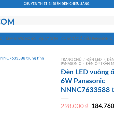
CHUYÊN THIẾT BỊ ĐIỆN ĐÈN CHIẾU SÁNG.
C
MÁY NƯỚC NÓNG
QUẠT ĐIỆN
CÔNG TẮC Ổ CẮM PANASONIC
TRANG CHỦ
/
ĐÈN LED
/
ĐÈN
PANASONIC
/
ĐÈN ỐP TRẦN 
Đèn LED vuông ố
6W Panasonic
NNNC7633588 tr
Giá
298.000
₫
184.76
gốc