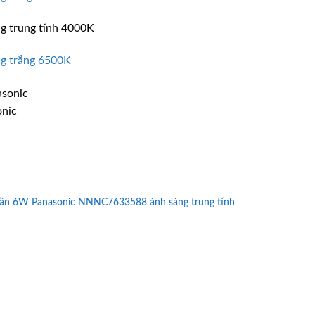
ng trung tính 4000K
ng trắng 6500K
onic
rần 6W Panasonic NNNC7633588 ánh sáng trung tính