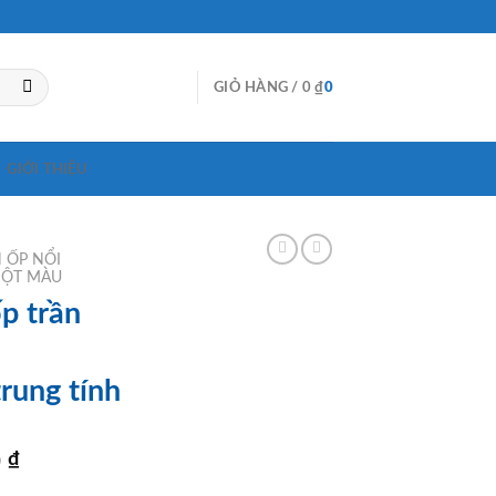
GIỎ HÀNG /
0
₫
0
GIỚI THIỆU
 ỐP NỔI
MỘT MÀU
p trần
ung tính
Giá
0
₫
hiện