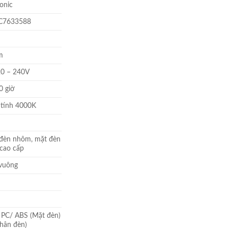
onic
tại
 ₫.
là:
7633588
184.760 ₫.
m
0 – 240V
0 giờ
 tính 4000K
đèn nhôm, mặt đèn
cao cấp
vuông
PC/ ABS (Mặt đèn)
Thân đèn)