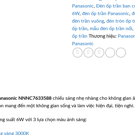
Panasonic
,
Đèn ốp trần ban 
6W
,
đèn ốp trần Panasonic
,
đ
đèn trần vuông
,
đèn tròn ốp t
ốp trần
,
mẫu đèn ốp trần nổi
,
ốp trần
Thương hiệu:
Panason
Panasonic
anasonic
NNNC7633588
chiếu sáng nhẹ nhàng cho không gian 
òn mang đến một không gian sống và làm việc hiện đại, tiện nghi.
ng suất 6W với 3 lựa chọn màu ánh sáng:
ng vàng 3000K