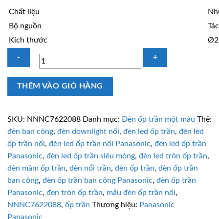
Chất liệu
Nhự
Bộ nguồn
Tác
Kích thước
Ø2
Đèn
THÊM VÀO GIỎ HÀNG
ốp
trần
18W
SKU:
NNNC7622088
Danh mục:
Đèn ốp trần một màu
Thẻ:
Panasonic
đèn ban công
,
đèn downlight nổi
,
đèn led ốp trần
,
đèn led
NNNC7622088
ốp trần nổi
,
đèn led ốp trần nổi Panasonic
,
đèn led ốp trần
ánh
Panasonic
,
đèn led ốp trần siêu mỏng
,
đèn led tròn ốp trần
,
sáng
đèn mâm ốp trần
,
đèn nổi trần
,
đèn ốp trần
,
đèn ốp trần
vàng
ban công
,
đèn ốp trần ban công Panasonic
,
đèn ốp trần
số
Panasonic
,
đèn tròn ốp trần
,
mẫu đèn ốp trần nổi
,
lượng
NNNC7622088
,
ốp trần
Thương hiệu:
Panasonic
Panasonic