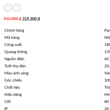
Giá
Giá
515.000
₫
319.300
₫
gốc
hiện
Chính hãng
Pa
là:
tại
515.000 ₫.
là:
Mã hàng
NN
319.300 ₫.
Công suất
1
Quang thông
13
Nguồn điện
AC
Tuổi thọ đèn
20,
Màu ánh sáng
Và
Góc chiếu
10
Chất liệu
Th
Kiểu dáng
Hìn
CRI
80
IP
20