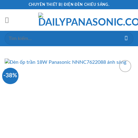
Skip
CHUYÊN THIẾT BỊ ĐIỆN ĐÈN CHIẾU SÁNG.
to
content
Tìm
kiếm:
-38%