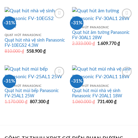
là:
tại
là:
tại
680.000 ₫.
là:
980.000 ₫.
là:
469.200 ₫.
676.200 ₫.
-31%
-31%
QUẠT HÚT PANASONIC
Quạt hút âm tường Panasonic
QUẠT HÚT PANASONIC
FV-30AL1 28W
Quạt hút nhà vệ sinh Panasonic
Giá
Giá
2.333.000
₫
1.609.770
₫
FV-10EGS2 4.3W
gốc
hiện
Giá
Giá
810.000
₫
558.900
₫
là:
tại
gốc
hiện
2.333.000 ₫.
là:
là:
tại
1.609.770
810.000 ₫.
là:
558.900 ₫.
-31%
-31%
QUẠT HÚT PANASONIC
QUẠT HÚT PANASONIC
Quạt hút mùi bếp Panasonic
Quạt hút mùi nhà vệ sinh
FV-25AL1 25W
Panasonic FV-20AL1 18W
Giá
Giá
Giá
Giá
1.170.000
₫
807.300
₫
1.060.000
₫
731.400
₫
gốc
hiện
gốc
hiện
là:
tại
là:
tại
1.170.000 ₫.
là:
1.060.000 ₫.
là:
807.300 ₫.
731.400 ₫.