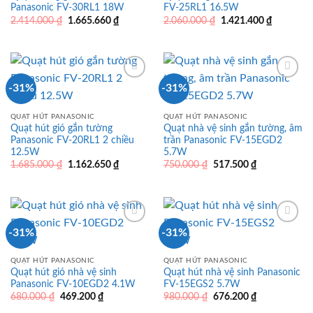
Panasonic FV-30RL1 18W
FV-25RL1 16.5W
Giá
Giá
Giá
Giá
2.414.000
₫
1.665.660
₫
2.060.000
₫
1.421.400
₫
gốc
hiện
gốc
hiện
là:
tại
là:
tại
2.414.000 ₫.
là:
2.060.000 ₫.
là:
1.665.660 ₫.
1.421.400
-31%
-31%
QUẠT HÚT PANASONIC
QUẠT HÚT PANASONIC
Quạt hút gió gắn tường
Quạt nhà vệ sinh gắn tường, âm
Panasonic FV-20RL1 2 chiều
trần Panasonic FV-15EGD2
12.5W
5.7W
Giá
Giá
Giá
Giá
1.685.000
₫
1.162.650
₫
750.000
₫
517.500
₫
gốc
hiện
gốc
hiện
là:
tại
là:
tại
1.685.000 ₫.
là:
750.000 ₫.
là:
1.162.650 ₫.
517.500 ₫.
-31%
-31%
QUẠT HÚT PANASONIC
QUẠT HÚT PANASONIC
Quạt hút gió nhà vệ sinh
Quạt hút nhà vệ sinh Panasonic
Panasonic FV-10EGD2 4.1W
FV-15EGS2 5.7W
Giá
Giá
Giá
Giá
680.000
₫
469.200
₫
980.000
₫
676.200
₫
gốc
hiện
gốc
hiện