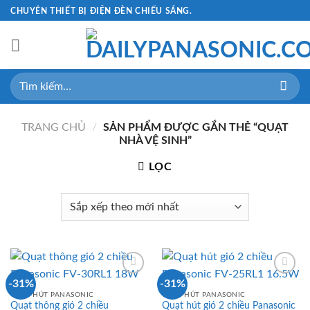
Skip
CHUYÊN THIẾT BỊ ĐIỆN ĐÈN CHIẾU SÁNG.
to
content
Tìm
kiếm:
TRANG CHỦ
/
SẢN PHẨM ĐƯỢC GẮN THẺ “QUẠT
NHÀ VỆ SINH”
LỌC
-31%
-31%
QUẠT HÚT PANASONIC
QUẠT HÚT PANASONIC
Quạt thông gió 2 chiều
Quạt hút gió 2 chiều Panasonic