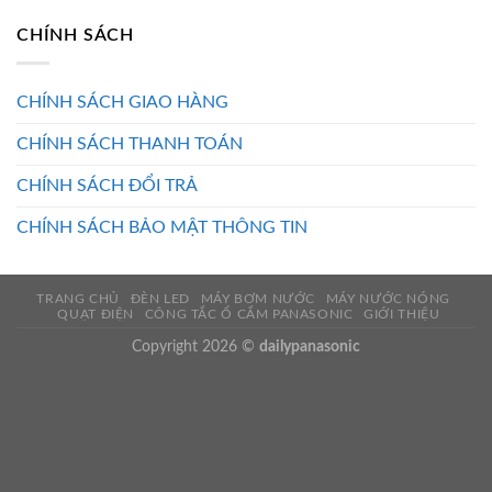
CHÍNH SÁCH
CHÍNH SÁCH GIAO HÀNG
CHÍNH SÁCH THANH TOÁN
CHÍNH SÁCH ĐỔI TRẢ
CHÍNH SÁCH BẢO MẬT THÔNG TIN
TRANG CHỦ
ĐÈN LED
MÁY BƠM NƯỚC
MÁY NƯỚC NÓNG
QUẠT ĐIỆN
CÔNG TẮC Ổ CẮM PANASONIC
GIỚI THIỆU
Copyright 2026 ©
dailypanasonic