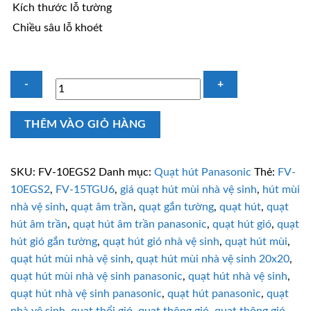
Kích thước lỗ tường
Chiều sâu lỗ khoét
Quạt
THÊM VÀO GIỎ HÀNG
hút
nhà
vệ
SKU:
FV-10EGS2
Danh mục:
Quạt hút Panasonic
Thẻ:
FV-
sinh
10EGS2
,
FV-15TGU6
,
giá quạt hút mùi nhà vệ sinh
,
hút mùi
Panasonic
nhà vệ sinh
,
quạt âm trần
,
quạt gắn tường
,
quạt hút
,
quạt
FV-
hút âm trần
,
quạt hút âm trần panasonic
,
quạt hút gió
,
quạt
10EGS2
hút gió gắn tường
,
quạt hút gió nhà vệ sinh
,
quạt hút mùi
,
4.3W
quạt hút mùi nhà vệ sinh
,
quạt hút mùi nhà vệ sinh 20x20
,
số
quạt hút mùi nhà vệ sinh panasonic
,
quạt hút nhà vệ sinh
,
lượng
quạt hút nhà vệ sinh panasonic
,
quạt hút panasonic
,
quạt
nhà vệ sinh
,
quạt thổi gió
,
quạt thông gió
,
quạt thông gió