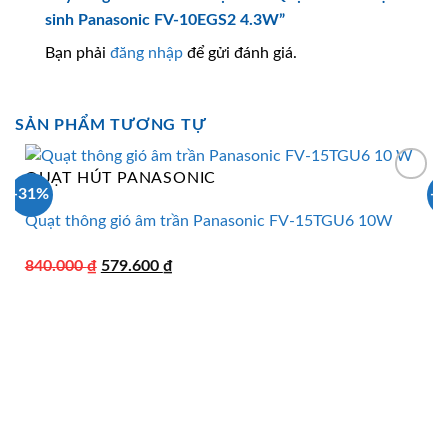
sinh Panasonic FV-10EGS2 4.3W”
Bạn phải
đăng nhập
để gửi đánh giá.
SẢN PHẨM TƯƠNG TỰ
QUẠT HÚT PANASONIC
-31%
-
Quạt thông gió âm trần Panasonic FV-15TGU6 10W
Giá
Giá
840.000
₫
579.600
₫
gốc
hiện
là:
tại
840.000 ₫.
là:
579.600 ₫.