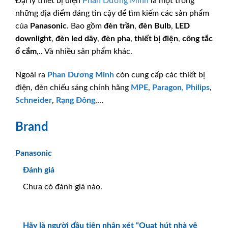
Đại lý thiết bị điện
Phan Dương Minh
là một trong
những địa điểm đáng tin cậy để tìm kiếm các sản phẩm
của
Panasonic
. Bao gồm
đèn trần
,
đèn Bulb
,
LED
downlight
,
đèn led dây
,
đèn pha
,
thiết bị điện
,
công tắc
ổ cắm
,.. Và nhiều sản phẩm khác.
Ngoài ra
Phan Dương Minh
còn cung cấp các thiết bị
điện, đèn chiếu sáng chính hãng
MPE
,
Paragon
,
Philips
,
Schneider
,
Rạng Đông
,…
Brand
Panasonic
Đánh giá
Chưa có đánh giá nào.
Hãy là người đầu tiên nhận xét “Quạt hút nhà vệ