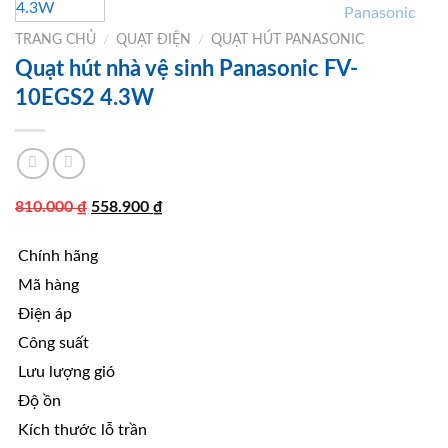
TRANG CHỦ
/
QUẠT ĐIỆN
/
QUẠT HÚT PANASONIC
Quạt hút nhà vệ sinh Panasonic FV-
10EGS2 4.3W
Giá
Giá
810.000
₫
558.900
₫
gốc
hiện
Chính hãng
là:
tại
810.000 ₫.
là:
Mã hàng
558.900 ₫.
Điện áp
Công suất
Lưu lượng gió
Độ ồn
Kích thước lỗ trần