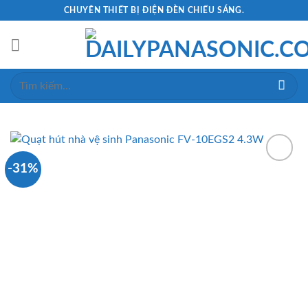
Skip
CHUYÊN THIẾT BỊ ĐIỆN ĐÈN CHIẾU SÁNG.
to
content
Tìm
kiếm:
-31%