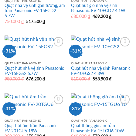
QUẠT HÚT PANASONIC
QUẠT HÚT PANASONIC
Quạt nhà vệ sinh gắn tường, âm
Quạt hút gió nhà vệ sinh
trần Panasonic FV-15EGD2
Panasonic FV-10EGD2 4.1W
5.7W
Giá
Giá
680.000
₫
469.200
₫
gốc
hiện
Giá
Giá
750.000
₫
517.500
₫
là:
tại
gốc
hiện
680.000 ₫.
là:
là:
tại
469.200 ₫.
750.000 ₫.
là:
517.500 ₫.
-31%
-31%
QUẠT HÚT PANASONIC
QUẠT HÚT PANASONIC
Quạt hút nhà vệ sinh Panasonic
Quạt hút nhà vệ sinh Panasonic
FV-15EGS2 5.7W
FV-10EGS2 4.3W
Giá
Giá
Giá
Giá
980.000
₫
676.200
₫
810.000
₫
558.900
₫
gốc
hiện
gốc
hiện
là:
tại
là:
tại
980.000 ₫.
là:
810.000 ₫.
là:
676.200 ₫.
558.900 ₫.
-31%
-31%
QUẠT HÚT PANASONIC
QUẠT HÚT PANASONIC
Quạt hút âm trần Panasonic
Quạt thông gió âm trần
FV-20TGU6 18W
Panasonic FV-15TGU6 10W