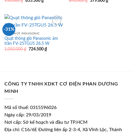
Giá
Giá
Giá
Giá
950.000
₫
655.500
₫
840.000
₫
579.600
₫
gốc
hiện
gốc
hiện
là:
tại
là:
tại
950.000 ₫.
là:
840.000 ₫.
là:
655.500 ₫.
579.600 ₫.
-31%
QUẠT HÚT PANASONIC
Quạt thông gió Panasonic âm
trần FV-25TGU5 26.5 W
Giá
Giá
1.050.000
₫
724.500
₫
gốc
hiện
là:
tại
1.050.000 ₫.
là:
724.500 ₫.
CÔNG TY TNHH XDKT CƠ ĐIỆN PHAN DƯƠNG
MINH
Mã số thuế: 0315596026
Ngày cấp: 29/03/2019
Nơi cấp: Sở kế hoạch và đầu tư TP.HCM
Địa chỉ: C16/6E Đường liên ấp 2-3-4, Xã Vĩnh Lộc, Thành