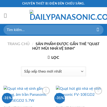
Skip
CHUYÊN THIẾT BỊ ĐIỆN ĐÈN CHIẾU SÁNG.
to
content
Tìm
kiếm:
TRANG CHỦ
/
SẢN PHẨM ĐƯỢC GẮN THẺ “QUẠT
HÚT MÙI NHÀ VỆ SINH”
LỌC
-31%
-31%