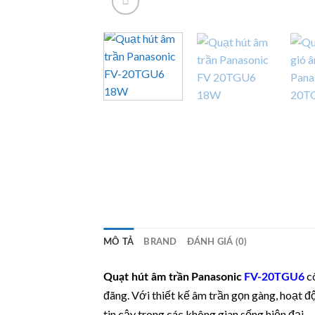
MÔ TẢ
BRAND
ĐÁNH GIÁ (0)
cô
Quạt hút âm trần
Panasonic
FV-20TGU6
đãng. Với thiết kế âm trần gọn gàng, hoạt đ
tin cậy trong các không gian sống hiện đại.