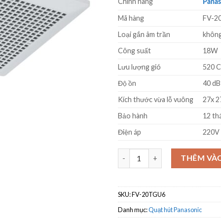
Chính hãng
là:
Panas
950.000 
Mã hàng
FV-2
Loại gắn âm trần
không
Công suất
18W
Lưu lượng gió
520 
Độ ồn
40 dB
Kích thước vừa lỗ vuông
27x 
Bảo hành
12 th
Điện áp
220V 
Quạt hút âm trần Panasonic FV-
THÊM VÀ
SKU:
FV-20TGU6
Danh mục:
Quạt hút Panasonic