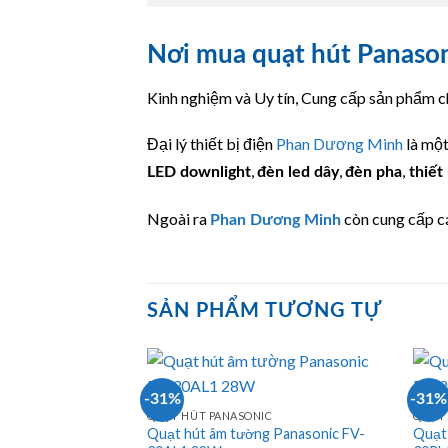
Nơi mua quạt hút Panaso
Kinh nghiệm và Uy tín, Cung cấp sản phẩm ch
Đại lý thiết bị điện
Phan Dương Minh
là mộ
,
,
,
LED downlight
đèn led dây
đèn pha
thiết 
Ngoài ra
còn cung cấp cá
Phan Dương Minh
SẢN PHẨM TƯƠNG TỰ
-31%
-31%
QUẠT HÚT PANASONIC
QUẠT 
Quạt hút âm tường Panasonic FV-
Quạt 