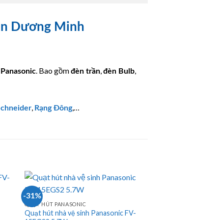
han Dương Minh
a
. Bao gồm
,
,
Panasonic
đèn trần
đèn Bulb
,
,…
chneider
Rạng Đông
-31%
-31%
QUẠT HÚT PANASONIC
Quạt hút nhà vệ sinh Panasonic FV-