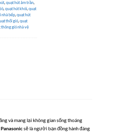
hút
,
quạt hút âm trần
,
gió
,
quạt hút khói
,
quạt
i nhà bếp
,
quạt hút
uạt thổi gió
,
quạt
 thông gió nhà vệ
năng và mang lại không gian sống thoáng
sẽ là người bạn đồng hành đáng
Panasonic