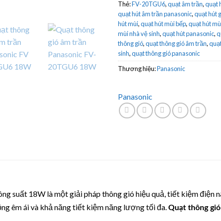
Thẻ:
FV-20TGU6
,
quạt âm trần
,
quạt 
quạt hút âm trần panasonic
,
quạt hút 
hút mùi
,
quạt hút mùi bếp
,
quạt hút mù
mùi nhà vệ sinh
,
quạt hút panasonic
,
q
thông gió
,
quạt thông gió âm trần
,
quạt
sinh
,
quạt thông gió panasonic
Thương hiệu:
Panasonic
Panasonic
ng suất 18W là một giải pháp thông gió hiệu quả, tiết kiệm điện 
ộng êm ái và khả năng tiết kiệm năng lượng tối đa.
Quạt thông gió