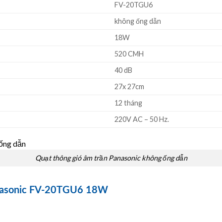
FV-20TGU6
không ống dẫn
18W
520 CMH
40 dB
27x 27cm
12 tháng
220V AC – 50 Hz.
Quạt thông gió âm trần Panasonic không ống dẫn
anasonic FV-20TGU6 18W