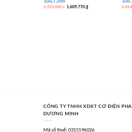
30AL1 28W
30RL
Giá
Giá
2.333.000
₫
2.41
1.609.770
₫
gốc
hiện
là:
tại
2.333.000 ₫.
là:
1.609.770 ₫.
CÔNG TY TNHH XDKT CƠ ĐIỆN PH
DƯƠNG MINH
Mã số thuế: 0315596026