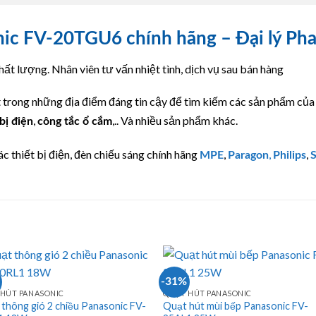
nic FV-20TGU6 chính hãng – Đại lý P
ất lượng. Nhân viên tư vấn nhiệt tình, dịch vụ sau bán hàng
t trong những địa điểm đáng tin cậy để tìm kiếm các sản phẩm củ
,
,.. Và nhiều sản phẩm khác.
bị điện
công tắc ổ cắm
c thiết bị điện, đèn chiếu sáng chính hãng
,
,
,
MPE
Paragon
Philips
S
-31%
HÚT PANASONIC
QUẠT HÚT PANASONIC
thông gió 2 chiều Panasonic FV-
Quạt hút mùi bếp Panasonic FV-