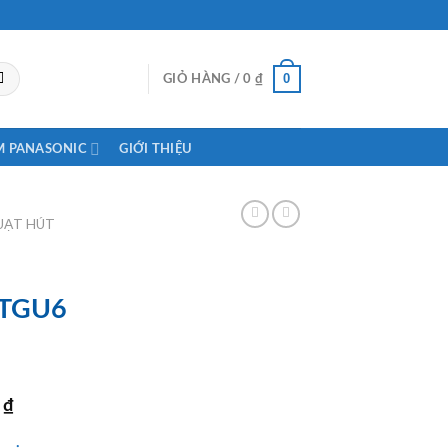
0
GIỎ HÀNG /
0
₫
M PANASONIC
GIỚI THIỆU
UẠT HÚT
0TGU6
Giá
₫
0
hiện