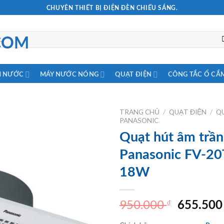
CHUYÊN THIẾT BỊ ĐIỆN ĐÈN CHIẾU SÁNG.
M NƯỚC
MÁY NƯỚC NÓNG
QUẠT ĐIỆN
CÔNG TẮC Ổ CẮ
TRANG CHỦ
/
QUẠT ĐIỆN
/
Q
PANASONIC
Quạt hút âm trần
Panasonic FV-2
18W
950.000
₫
Giá
655.50
gốc