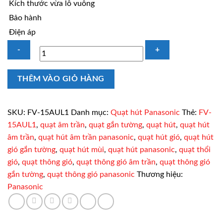
Kích thước vừa lỗ vuông
Bảo hành
Điện áp
Quạt
THÊM VÀO GIỎ HÀNG
thông
gió
gắn
SKU:
FV-15AUL1
Danh mục:
Quạt hút Panasonic
Thẻ:
FV-
tường
15AUL1
,
quạt âm trần
,
quạt gắn tường
,
quạt hút
,
quạt hút
Panasonic
âm trần
,
quạt hút âm trần panasonic
,
quạt hút gió
,
quạt hút
FV-
gió gắn tường
,
quạt hút mùi
,
quạt hút panasonic
,
quạt thổi
15AUL1
gió
,
quạt thông gió
,
quạt thông gió âm trần
,
quạt thông gió
12.5W
gắn tường
,
quạt thông gió panasonic
Thương hiệu:
số
Panasonic
lượng