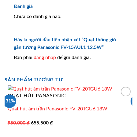
Đánh giá
Chưa có đánh giá nào.
Hãy là người đầu tiên nhận xét “Quạt thông gió
gắn tường Panasonic FV-15AUL1 12.5W”
Bạn phải
đăng nhập
để gửi đánh giá.
SẢN PHẨM TƯƠNG TỰ
QUẠT HÚT PANASONIC
-31%
-
Quạt hút âm trần Panasonic FV-20TGU6 18W
Giá
Giá
950.000
₫
655.500
₫
gốc
hiện