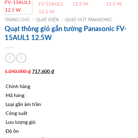
TRANG CHỦ
/
QUẠT ĐIỆN
/
QUẠT HÚT PANASONIC
Quạt thông gió gắn tường Panasonic FV-
15AUL1 12.5W
Giá
Giá
1.040.000
₫
717.600
₫
gốc
hiện
Chính hãng
là:
tại
1.040.000 ₫.
là:
Mã hàng
717.600 ₫.
Loại gắn âm trần
Công suất
Lưu lượng gió
Độ ồn