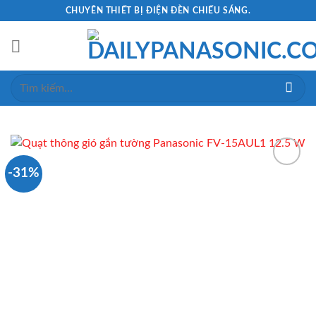
Skip
CHUYÊN THIẾT BỊ ĐIỆN ĐÈN CHIẾU SÁNG.
to
content
Tìm
kiếm:
-31%