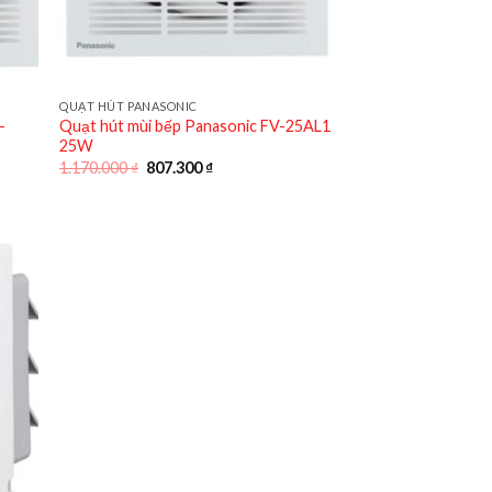
QUẠT HÚT PANASONIC
-
Quạt hút mùi bếp Panasonic FV-25AL1
25W
Giá
Giá
1.170.000
₫
807.300
₫
gốc
hiện
là:
tại
1.170.000 ₫.
là:
 ₫.
807.300 ₫.