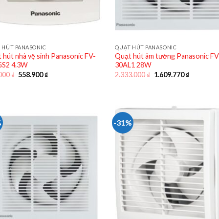
 HÚT PANASONIC
QUẠT HÚT PANASONIC
 hút nhà vệ sinh Panasonic FV-
Quạt hút âm tường Panasonic FV
GS2 4.3W
30AL1 28W
Giá
Giá
Giá
Giá
000
₫
558.900
₫
2.333.000
₫
1.609.770
₫
gốc
hiện
gốc
hiện
là:
tại
là:
tại
810.000 ₫.
là:
2.333.000 ₫.
là:
558.900 ₫.
1.609.770
%
-31%