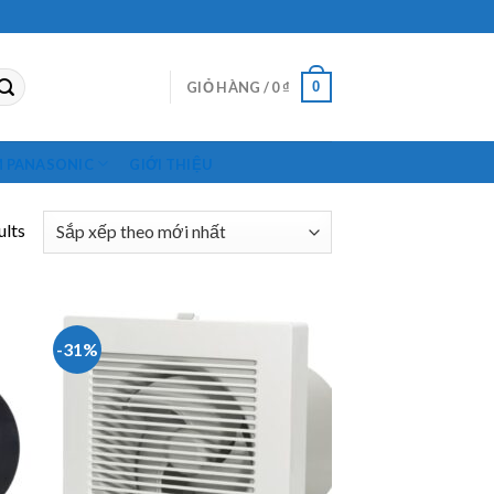
0
GIỎ HÀNG /
0
₫
M PANASONIC
GIỚI THIỆU
ults
-31%