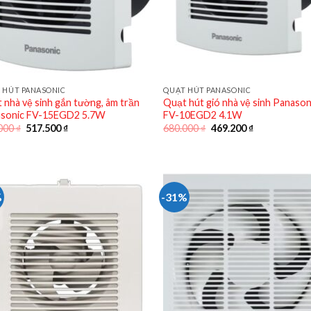
 HÚT PANASONIC
QUẠT HÚT PANASONIC
 nhà vệ sinh gắn tường, âm trần
Quạt hút gió nhà vệ sinh Panason
sonic FV-15EGD2 5.7W
FV-10EGD2 4.1W
Giá
Giá
Giá
Giá
000
₫
517.500
₫
680.000
₫
469.200
₫
gốc
hiện
gốc
hiện
là:
tại
là:
tại
750.000 ₫.
là:
680.000 ₫.
là:
517.500 ₫.
469.200 ₫.
%
-31%