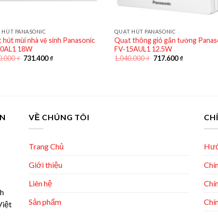
 HÚT PANASONIC
QUẠT HÚT PANASONIC
 hút mùi nhà vệ sinh Panasonic
Quạt thông gió gắn tường Panas
20AL1 18W
FV-15AUL1 12.5W
Giá
Giá
Giá
Giá
0.000
₫
731.400
₫
1.040.000
₫
717.600
₫
gốc
hiện
gốc
hiện
là:
tại
là:
tại
1.060.000 ₫.
là:
1.040.000 ₫.
là:
731.400 ₫.
717.600 ₫.
AN
VỀ CHÚNG TÔI
CH
Trang Chủ
Hướ
Giới thiệu
Chín
Liên hệ
Chín
nh
Sản phẩm
Chín
Việt