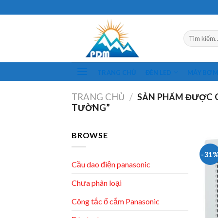
Skip
to
content
Tìm
kiếm:
TRANG CHỦ
ĐÈN LED
MÁY BƠ
TRANG CHỦ
/
SẢN PHẨM ĐƯỢC 
TƯỜNG”
BROWSE
-31
Cầu dao điện panasonic
Chưa phân loại
Công tắc ổ cắm Panasonic