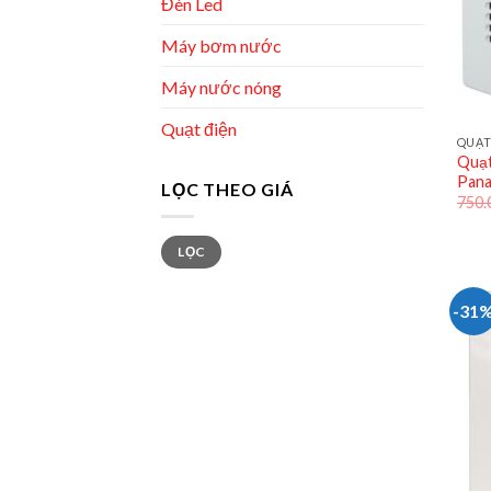
Đèn Led
Máy bơm nước
Máy nước nóng
Quạt điện
QUẠT
Quạt
Pana
LỌC THEO GIÁ
750.
Giá
Giá
LỌC
tối
tối
thiểu
đa
-31