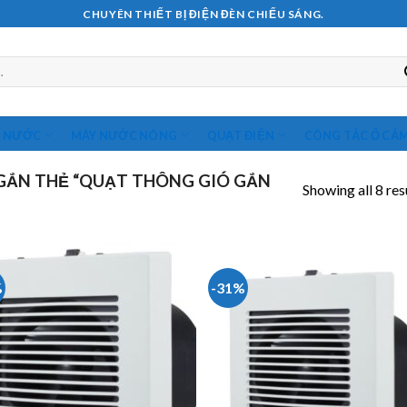
CHUYÊN THIẾT BỊ ĐIỆN ĐÈN CHIẾU SÁNG.
M NƯỚC
MÁY NƯỚC NÓNG
QUẠT ĐIỆN
CÔNG TẮC Ổ CẮ
GẮN THẺ “QUẠT THÔNG GIÓ GẮN
Showing all 8 res
%
-31%