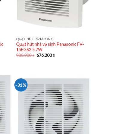
QUẠT HÚT PANASONIC
ic
Quạt hút nhà vệ sinh Panasonic FV-
15EGS2 5.7W
Giá
Giá
980.000
₫
676.200
₫
gốc
hiện
là:
tại
980.000 ₫.
là:
676.200 ₫.
-31%