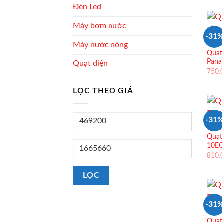
Đèn Led
Máy bơm nước
-31
Máy nước nóng
QUẠT
Quạt
Pana
Quạt điện
750
LỌC THEO GIÁ
Giá
-31
tối
QUẠT
Quạt
thiểu
Giá
10E
810
tối
đa
LỌC
-31
QUẠT
Quạt