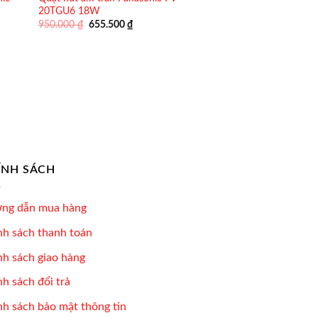
20TGU6 18W
Giá
Giá
950.000
₫
655.500
₫
gốc
hiện
là:
tại
950.000 ₫.
là:
655.500 ₫.
ÍNH SÁCH
ng dẫn mua hàng
nh sách thanh toán
nh sách giao hàng
h sách đổi trả
nh sách bảo mật thông tin