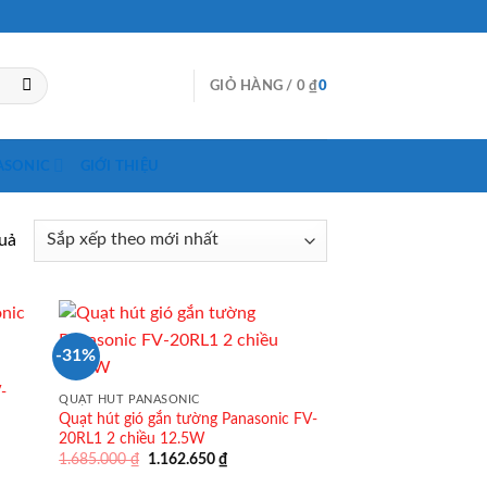
GIỎ HÀNG /
0
₫
0
ASONIC
GIỚI THIỆU
quả
-31%
V-
QUẠT HÚT PANASONIC
Quạt hút gió gắn tường Panasonic FV-
20RL1 2 chiều 12.5W
Giá
Giá
1.685.000
₫
1.162.650
₫
gốc
hiện