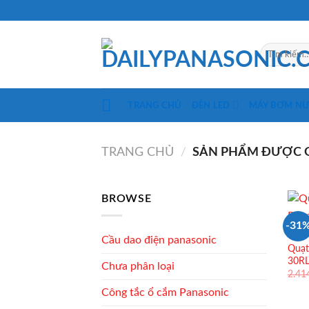
Skip
to
content
Tìm
kiếm:
TRANG CHỦ
ĐÈN LED
MÁY BƠM N
TRANG CHỦ
/
SẢN PHẨM ĐƯỢC G
BROWSE
-31
QUẠT
Cầu dao điện panasonic
Quạt
30R
Chưa phân loại
2.41
Công tắc ổ cắm Panasonic