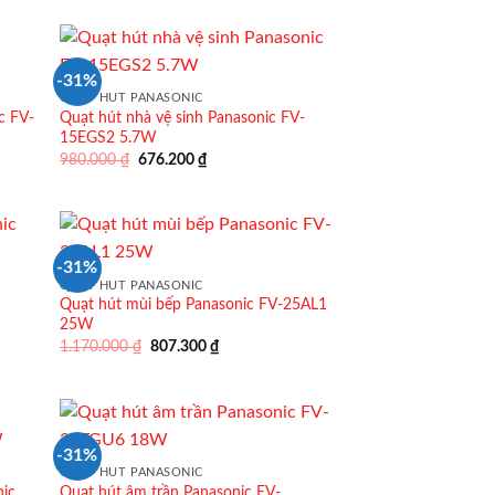
là:
tại
0 ₫.
1.685.000 ₫.
là:
1.162.650 ₫.
-31%
QUẠT HÚT PANASONIC
c FV-
Quạt hút nhà vệ sinh Panasonic FV-
15EGS2 5.7W
Giá
Giá
980.000
₫
676.200
₫
gốc
hiện
là:
tại
980.000 ₫.
là:
676.200 ₫.
-31%
QUẠT HÚT PANASONIC
-
Quạt hút mùi bếp Panasonic FV-25AL1
25W
Giá
Giá
1.170.000
₫
807.300
₫
gốc
hiện
là:
tại
1.170.000 ₫.
là:
0 ₫.
807.300 ₫.
-31%
QUẠT HÚT PANASONIC
nic
Quạt hút âm trần Panasonic FV-