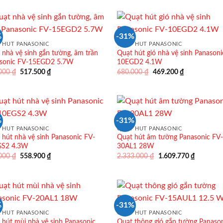
1.665.660 ₫.
1.421.40
%
-31%
 HÚT PANASONIC
QUẠT HÚT PANASONIC
 nhà vệ sinh gắn tường, âm trần
Quạt hút gió nhà vệ sinh Panasoni
sonic FV-15EGD2 5.7W
10EGD2 4.1W
Giá
Giá
Giá
Giá
.000
₫
517.500
₫
680.000
₫
469.200
₫
gốc
hiện
gốc
hiện
là:
tại
là:
tại
750.000 ₫.
là:
680.000 ₫.
là:
517.500 ₫.
469.200 ₫.
%
-31%
 HÚT PANASONIC
QUẠT HÚT PANASONIC
 hút nhà vệ sinh Panasonic FV-
Quạt hút âm tường Panasonic FV
GS2 4.3W
30AL1 28W
Giá
Giá
Giá
Giá
.000
₫
558.900
₫
2.333.000
₫
1.609.770
₫
gốc
hiện
gốc
hiện
là:
tại
là:
tại
810.000 ₫.
là:
2.333.000 ₫.
là:
558.900 ₫.
1.609.77
%
-31%
 HÚT PANASONIC
QUẠT HÚT PANASONIC
 hút mùi nhà vệ sinh Panasonic
Quạt thông gió gắn tường Panaso