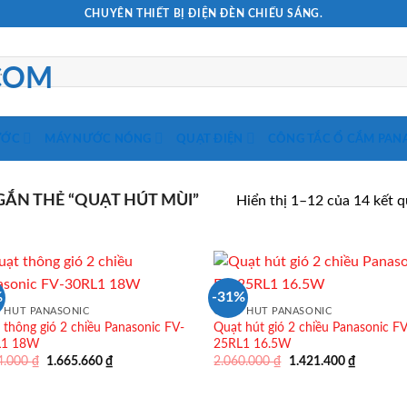
CHUYÊN THIẾT BỊ ĐIỆN ĐÈN CHIẾU SÁNG.
ƯỚC
MÁY NƯỚC NÓNG
QUẠT ĐIỆN
CÔNG TẮC Ổ CẮM PAN
ẮN THẺ “QUẠT HÚT MÙI”
Hiển thị 1–12 của 14 kết 
%
-31%
 HÚT PANASONIC
QUẠT HÚT PANASONIC
 thông gió 2 chiều Panasonic FV-
Quạt hút gió 2 chiều Panasonic F
L1 18W
25RL1 16.5W
Giá
Giá
Giá
Giá
4.000
₫
1.665.660
₫
2.060.000
₫
1.421.400
₫
gốc
hiện
gốc
hiện
là:
tại
là:
tại
2.414.000 ₫.
là:
2.060.000 ₫.
là: