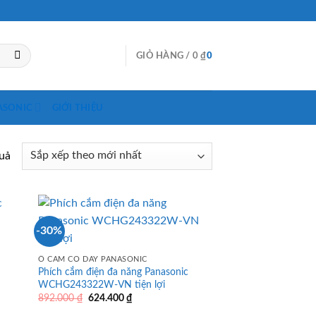
GIỎ HÀNG /
0
₫
0
ASONIC
GIỚI THIỆU
quả
-30%
Ổ CẮM CÓ DÂY PANASONIC
Phích cắm điện đa năng Panasonic
WCHG243322W-VN tiện lợi
Giá
Giá
892.000
₫
624.400
₫
gốc
hiện