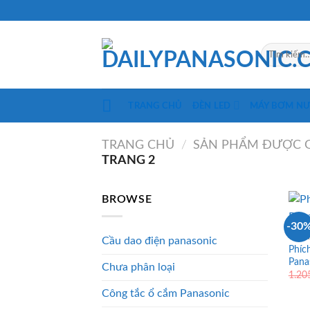
Skip
to
content
Tìm
kiếm:
TRANG CHỦ
ĐÈN LED
MÁY BƠM N
TRANG CHỦ
/
SẢN PHẨM ĐƯỢC G
TRANG 2
BROWSE
-30
Ổ CẮ
Cầu dao điện panasonic
Phíc
Pana
Chưa phân loại
1.20
Công tắc ổ cắm Panasonic