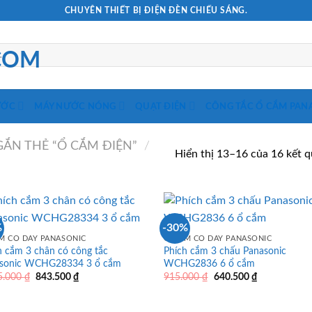
CHUYÊN THIẾT BỊ ĐIỆN ĐÈN CHIẾU SÁNG.
ƯỚC
MÁY NƯỚC NÓNG
QUẠT ĐIỆN
CÔNG TẮC Ổ CẮM PAN
ẮN THẺ “Ổ CẮM ĐIỆN”
/
Hiển thị 13–16 của 16 kết 
%
-30%
M CÓ DÂY PANASONIC
Ổ CẮM CÓ DÂY PANASONIC
h cắm 3 chân có công tắc
Phích cắm 3 chấu Panasonic
sonic WCHG28334 3 ổ cắm
WCHG2836 6 ổ cắm
Giá
Giá
Giá
Giá
5.000
₫
843.500
₫
915.000
₫
640.500
₫
gốc
hiện
gốc
hiện
là:
tại
là:
tại
1.205.000 ₫.
là:
915.000 ₫.
là: