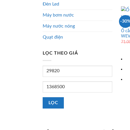
Đèn Led
Máy bơm nước
-30
Máy nước nóng
CÔNG
Ổ cắ
WEV
Quạt điện
71.
LỌC THEO GIÁ
Giá
tối
thiểu
Giá
tối
đa
LỌC