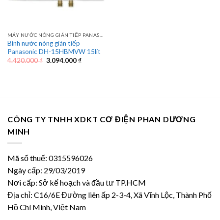
MÁY NƯỚC NÓNG GIÁN TIẾP PANASONIC
Bình nước nóng gián tiếp
Panasonic DH-15HBMVW 15lít
Giá
Giá
4.420.000
₫
3.094.000
₫
gốc
hiện
là:
tại
4.420.000 ₫.
là:
3.094.000 ₫.
CÔNG TY TNHH XDKT CƠ ĐIỆN PHAN DƯƠNG
MINH
Mã số thuế: 0315596026
Ngày cấp: 29/03/2019
Nơi cấp: Sở kế hoạch và đầu tư TP.HCM
Địa chỉ: C16/6E Đường liên ấp 2-3-4, Xã Vĩnh Lộc, Thành Phố
Hồ Chí Minh, Việt Nam