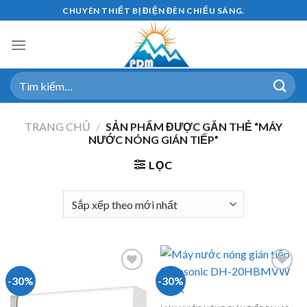
Skip
CHUYÊN THIẾT BỊ ĐIỆN ĐÈN CHIẾU SÁNG.
to
content
Tìm
kiếm:
TRANG CHỦ
/
SẢN PHẨM ĐƯỢC GẮN THẺ “MÁY
NƯỚC NÓNG GIÁN TIẾP”
LỌC
-30%
-30%