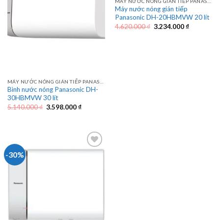
MÁY NƯỚC NÓNG GIÁN TIẾP PANASONIC
Máy nước nóng gián tiếp
Panasonic DH-20HBMVW 20 lít
Giá
Giá
4.620.000
₫
3.234.000
₫
gốc
hiện
là:
tại
4.620.000 ₫.
là:
3.234.000 
MÁY NƯỚC NÓNG GIÁN TIẾP PANASONIC
Bình nước nóng Panasonic DH-
30HBMVW 30 lít
Giá
Giá
5.140.000
₫
3.598.000
₫
gốc
hiện
là:
tại
5.140.000 ₫.
là:
3.598.000 ₫.
-30%