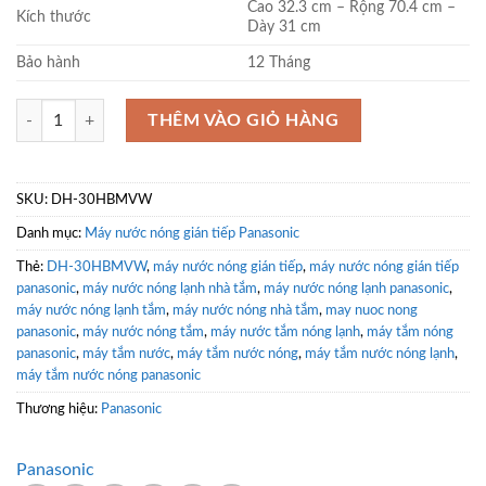
Cao 32.3 cm – Rộng 70.4 cm –
Kích thước
Dày 31 cm
Bảo hành
12 Tháng
Bình nước nóng Panasonic DH-30HBMVW 30 lít số lượng
THÊM VÀO GIỎ HÀNG
SKU:
DH-30HBMVW
Danh mục:
Máy nước nóng gián tiếp Panasonic
Thẻ:
DH-30HBMVW
,
máy nước nóng gián tiếp
,
máy nước nóng gián tiếp
panasonic
,
máy nước nóng lạnh nhà tắm
,
máy nước nóng lạnh panasonic
,
máy nước nóng lạnh tắm
,
máy nước nóng nhà tắm
,
may nuoc nong
panasonic
,
máy nước nóng tắm
,
máy nước tắm nóng lạnh
,
máy tắm nóng
panasonic
,
máy tắm nước
,
máy tắm nước nóng
,
máy tắm nước nóng lạnh
,
máy tắm nước nóng panasonic
Thương hiệu:
Panasonic
Panasonic