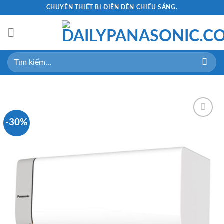
Skip
CHUYÊN THIẾT BỊ ĐIỆN ĐÈN CHIẾU SÁNG.
to
content
Tìm
kiếm:
-30%