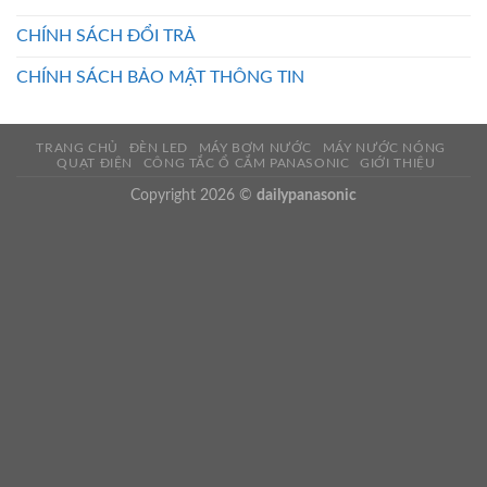
CHÍNH SÁCH ĐỔI TRẢ
CHÍNH SÁCH BẢO MẬT THÔNG TIN
TRANG CHỦ
ĐÈN LED
MÁY BƠM NƯỚC
MÁY NƯỚC NÓNG
QUẠT ĐIỆN
CÔNG TẮC Ổ CẮM PANASONIC
GIỚI THIỆU
Copyright 2026 ©
dailypanasonic