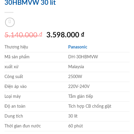
30HBMVW 30 lít
Giá
Giá
5.140.000
₫
3.598.000
₫
gốc
hiện
Thương hiệu
Panasonic
là:
tại
5.140.000 ₫.
là:
Mã sản phẩm
DH-30HBMVW
3.598.000 ₫.
xuất xứ
Malaysia
Công suất
2500W
Điện áp vào
220V-240V
Loại máy
Tắm gián tiếp
Độ an toàn
Tích hợp CB chống giật
Dung tích
30 lít
Thời gian đun nước
60 phút