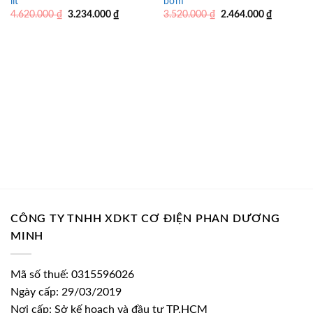
lít
bơm
Giá
Giá
Giá
Giá
4.620.000
₫
3.234.000
₫
3.520.000
₫
2.464.000
₫
gốc
hiện
gốc
hiện
là:
tại
là:
tại
4.620.000 ₫.
là:
3.520.000 ₫.
là:
3.234.000 ₫.
2.464.000
CÔNG TY TNHH XDKT CƠ ĐIỆN PHAN DƯƠNG
MINH
Mã số thuế: 0315596026
Ngày cấp: 29/03/2019
Nơi cấp: Sở kế hoạch và đầu tư TP.HCM