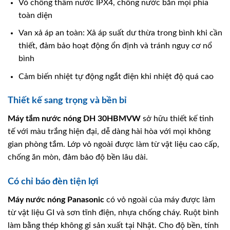
Vỏ chống thấm nước IPX4, chống nước bắn mọi phía
toàn diện
Van xả áp an toàn: Xả áp suất dư thừa trong bình khi cần
thiết, đảm bảo hoạt động ổn định và tránh nguy cơ nổ
bình
Cảm biến nhiệt tự động ngắt điện khi nhiệt độ quá cao
Thiết kế sang trọng và bền bỉ
Máy tắm nước nóng
DH 30HBMVW
sở hữu thiết kế tinh
tế với màu trắng hiện đại, dễ dàng hài hòa với mọi không
gian phòng tắm. Lớp vỏ ngoài được làm từ vật liệu cao cấp,
chống ăn mòn, đảm bảo độ bền lâu dài.
Có chỉ báo đèn tiện lợi
Máy nước nóng Panasonic
có vỏ ngoài của máy được làm
từ vật liệu GI và sơn tĩnh điện, nhựa chống cháy. Ruột bình
làm bằng thép không gỉ sản xuất tại Nhật. Cho độ bền, tính