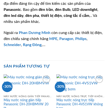
địa điểm đáng tin cậy để tìm kiếm các sản phẩm của
Panasonic
. Bao gồm
đèn trần
,
đèn Bulb
,
LED downlight
,
đèn led dây
,
đèn pha
,
thiết bị điện
,
công tắc ổ cắm
,.. Và
nhiều sản phẩm khác.
Ngoài ra
Phan Dương Minh
còn cung cấp các thiết bị điện,
đèn chiếu sáng chính hãng
MPE
,
Paragon
,
Philips
,
Schneider
,
Rạng Đông
,…
SẢN PHẨM TƯƠNG TỰ
-30%
-30%
MÁY NƯỚC NÓNG GIÁN TIẾP PANASONIC
MÁY NƯỚC NÓNG TRỰC TIẾP KHÔNG BƠM PANASONIC
Máy nước nóng gián tiếp
Máy nước nóng trực tiếp
Panasonic DH-20HBMVW 20
Panasonic DH-4VS1VW không