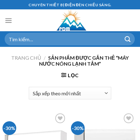
Skip
CHUYÊN THIẾT BỊ ĐIỆN ĐÈN CHIẾU SÁNG.
to
content
Tìm
kiếm:
TRANG CHỦ
/
SẢN PHẨM ĐƯỢC GẮN THẺ “MÁY
NƯỚC NÓNG LẠNH TẮM”
LỌC
-30%
-30%