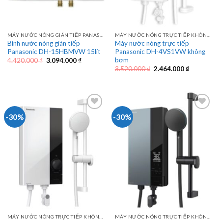
MÁY NƯỚC NÓNG GIÁN TIẾP PANASONIC
MÁY NƯỚC NÓNG TRỰC TIẾP KHÔNG BƠM PANASONIC
Bình nước nóng gián tiếp
Máy nước nóng trực tiếp
Panasonic DH-15HBMVW 15lít
Panasonic DH-4VS1VW không
bơm
Giá
Giá
4.420.000
₫
3.094.000
₫
gốc
hiện
Giá
Giá
3.520.000
₫
2.464.000
₫
là:
tại
gốc
hiện
4.420.000 ₫.
là:
là:
tại
3.094.000 ₫.
3.520.000 ₫.
là:
2.464.000 
-30%
-30%
MÁY NƯỚC NÓNG TRỰC TIẾP KHÔNG BƠM PANASONIC
MÁY NƯỚC NÓNG TRỰC TIẾP KHÔNG BƠM PANASONIC