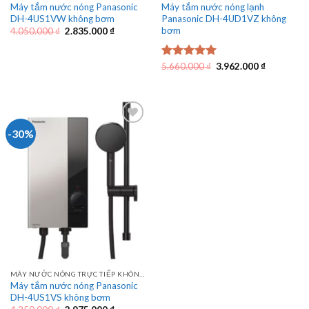
Máy tắm nước nóng Panasonic
Máy tắm nước nóng lạnh
DH-4US1VW không bơm
Panasonic DH-4UD1VZ không
bơm
Giá
Giá
4.050.000
₫
2.835.000
₫
gốc
hiện
là:
tại
4.050.000 ₫.
là:
Giá
Giá
2.835.000 ₫.
Được xếp
5.660.000
₫
3.962.000
₫
gốc
hiện
hạng
5.00
là:
tại
5 sao
5.660.000 ₫.
là:
3.962.000 
-30%
MÁY NƯỚC NÓNG TRỰC TIẾP KHÔNG BƠM PANASONIC
Máy tắm nước nóng Panasonic
DH-4US1VS không bơm