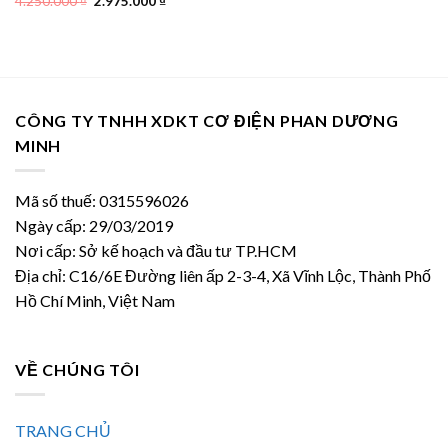
Giá
Giá
4.250.000
₫
2.975.000
₫
gốc
hiện
là:
tại
4.250.000 ₫.
là:
2.975.000 ₫.
CÔNG TY TNHH XDKT CƠ ĐIỆN PHAN DƯƠNG
MINH
Mã số thuế: 0315596026
Ngày cấp: 29/03/2019
Nơi cấp: Sở kế hoạch và đầu tư TP.HCM
Địa chỉ: C16/6E Đường liên ấp 2-3-4, Xã Vĩnh Lộc, Thành Phố
Hồ Chí Minh, Việt Nam
VỀ CHÚNG TÔI
TRANG CHỦ