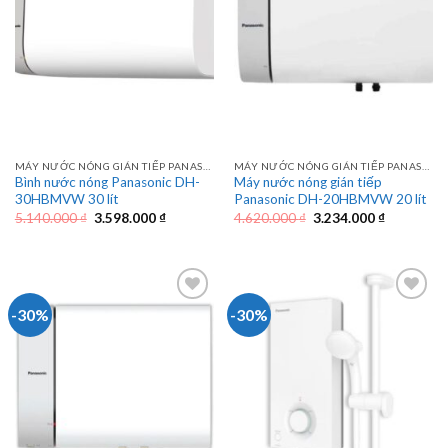
MÁY NƯỚC NÓNG GIÁN TIẾP PANASONIC
MÁY NƯỚC NÓNG GIÁN TIẾP PANASONIC
Bình nước nóng Panasonic DH-
Máy nước nóng gián tiếp
30HBMVW 30 lít
Panasonic DH-20HBMVW 20 lít
Giá
Giá
Giá
Giá
5.140.000
₫
3.598.000
₫
4.620.000
₫
3.234.000
₫
gốc
hiện
gốc
hiện
là:
tại
là:
tại
5.140.000 ₫.
là:
4.620.000 ₫.
là:
3.598.000 ₫.
3.234.000 
-30%
-30%