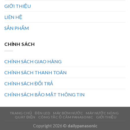
GIỚI THIỆU
LIÊN HỆ
SẢN PHẨM
CHÍNH SÁCH
CHÍNH SÁCH GIAO HÀNG
CHÍNH SÁCH THANH TOÁN
CHÍNH SÁCH ĐỔI TRẢ
CHÍNH SÁCH BẢO MẬT THÔNG TIN
TRANG CHỦ
ĐÈN LED
MÁY BƠM NƯỚC
MÁY NƯỚC NÓNG
QUẠT ĐIỆN
CÔNG TẮC Ổ CẮM PANASONIC
GIỚI THIỆU
Copyright 2026 ©
dailypanasonic