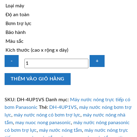
Loại máy
Độ an toàn
Bơm trợ lực
Bảo hành
Màu sắc
Kích thước (cao x rộng x dày)
Máy
THÊM VÀO GIỎ HÀNG
nước
nóng
trực
SKU:
DH-4UP1VS
Danh mục:
Máy nước nóng trực tiếp có
tiếp
bơm Panasonic
Thẻ:
DH-4UP1VS
,
máy nước nóng bơm trợ
Panasonic
lực
,
máy nước nóng có bơm trợ lực
,
máy nước nóng nhà
DH-
tắm
,
may nuoc nong panasonic
,
máy nước nóng panasonic
4UP1VS
có bơm trợ lực
,
máy nước nóng tắm
,
máy nước nóng trực
có