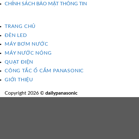
CHÍNH SÁCH BẢO MẬT THÔNG TIN
TRANG CHỦ
ĐÈN LED
MÁY BƠM NƯỚC
MÁY NƯỚC NÓNG
QUẠT ĐIỆN
CÔNG TẮC Ổ CẮM PANASONIC
GIỚI THIỆU
Copyright 2026 ©
dailypanasonic