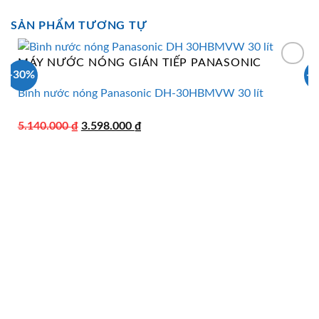
SẢN PHẨM TƯƠNG TỰ
MÁY NƯỚC NÓNG GIÁN TIẾP PANASONIC
-30%
-
Bình nước nóng Panasonic DH-30HBMVW 30 lít
Giá
Giá
5.140.000
₫
3.598.000
₫
gốc
hiện
là:
tại
5.140.000 ₫.
là:
3.598.000 ₫.