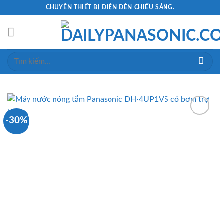
Skip
CHUYÊN THIẾT BỊ ĐIỆN ĐÈN CHIẾU SÁNG.
to
content
Tìm
kiếm:
-30%