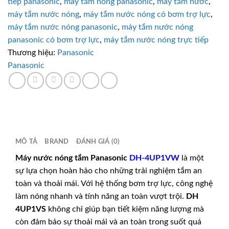
tiếp panasonic
,
máy tắm nóng panasonic
,
máy tắm nước
,
bơm
máy tắm nước nóng
,
máy tắm nước nóng có bơm trợ lực
,
trợ
máy tắm nước nóng panasonic
,
máy tắm nước nóng
lực
số
panasonic có bơm trợ lực
,
máy tắm nước nóng trực tiếp
lượng
Thương hiệu:
Panasonic
Panasonic
MÔ TẢ
BRAND
ĐÁNH GIÁ (0)
Máy nước nóng tắm
Panasonic
DH-4UP1VW
là một
sự lựa chọn hoàn hảo cho những trải nghiệm tắm an
toàn và thoải mái. Với hệ thống bơm trợ lực, công nghệ
làm nóng nhanh và tính năng an toàn vượt trội.
DH
4UP1VS
không chỉ giúp bạn tiết kiệm năng lượng mà
còn đảm bảo sự thoải mái và an toàn trong suốt quá