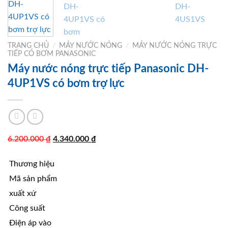
TRANG CHỦ
/
MÁY NƯỚC NÓNG
/
MÁY NƯỚC NÓNG TRỰC
TIẾP CÓ BƠM PANASONIC
Máy nước nóng trực tiếp Panasonic DH-
4UP1VS có bơm trợ lực
Giá
Giá
6.200.000
₫
4.340.000
₫
gốc
hiện
Thương hiệu
là:
tại
6.200.000 ₫.
là:
Mã sản phẩm
4.340.000 ₫.
xuất xứ
Công suất
Điện áp vào