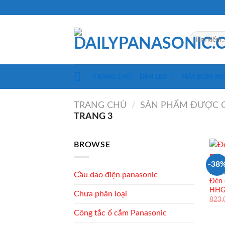
Skip
to
content
Tìm
kiếm:
TRANG CHỦ
ĐÈN LED
MÁY BƠM N
TRANG CHỦ
/
SẢN PHẨM ĐƯỢC G
TRANG 3
BROWSE
-38
ĐÈN 
Cầu dao điện panasonic
Đèn 
HHG
Chưa phân loại
823
Công tắc ổ cắm Panasonic