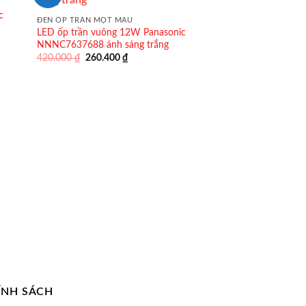
c
ĐÈN ỐP TRẦN MỘT MÀU
LED ốp trần vuông 12W Panasonic
NNNC7637688 ánh sáng trắng
Giá
Giá
420.000
₫
260.400
₫
gốc
hiện
là:
tại
420.000 ₫.
là:
260.400 ₫.
ÍNH SÁCH