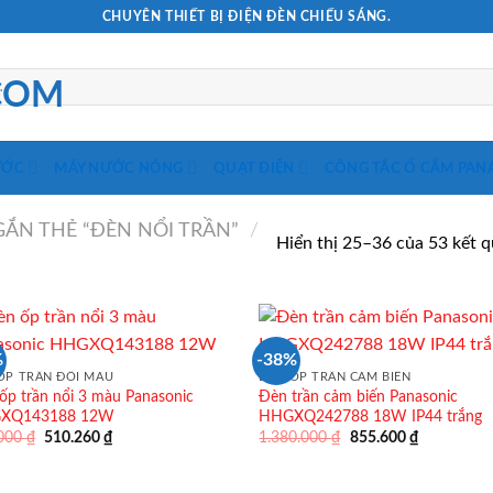
CHUYÊN THIẾT BỊ ĐIỆN ĐÈN CHIẾU SÁNG.
ƯỚC
MÁY NƯỚC NÓNG
QUẠT ĐIỆN
CÔNG TẮC Ổ CẮM PAN
ẮN THẺ “ĐÈN NỔI TRẦN”
/
Hiển thị 25–36 của 53 kết 
%
-38%
ỐP TRẦN ĐỔI MÀU
ĐÈN ỐP TRẦN CẢM BIẾN
ốp trần nổi 3 màu Panasonic
Đèn trần cảm biến Panasonic
XQ143188 12W
HHGXQ242788 18W IP44 trắng
Giá
Giá
Giá
Giá
.000
₫
510.260
₫
1.380.000
₫
855.600
₫
gốc
hiện
gốc
hiện
là:
tại
là:
tại
823.000 ₫.
là:
1.380.000 ₫.
là: