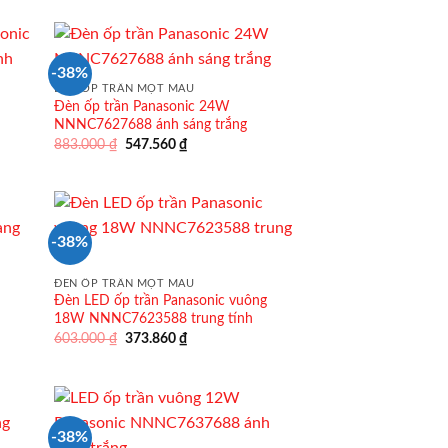
là:
tại
1.380.000 ₫.
là:
855.600 ₫.
-38%
ĐÈN ỐP TRẦN MỘT MÀU
Đèn ốp trần Panasonic 24W
NNNC7627688 ánh sáng trắng
Giá
Giá
883.000
₫
547.560
₫
gốc
hiện
là:
tại
883.000 ₫.
là:
547.560 ₫.
-38%
ĐÈN ỐP TRẦN MỘT MÀU
Đèn LED ốp trần Panasonic vuông
18W NNNC7623588 trung tính
Giá
Giá
603.000
₫
373.860
₫
gốc
hiện
là:
tại
603.000 ₫.
là:
373.860 ₫.
-38%