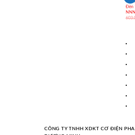
ĐÈN 
Đèn 
NNNC
603
CÔNG TY TNHH XDKT CƠ ĐIỆN PH