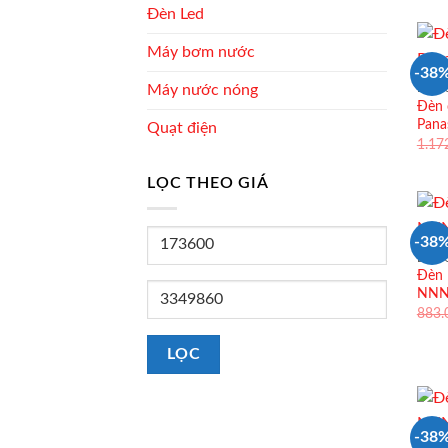
Đèn Led
Máy bơm nước
-38
Máy nước nóng
ĐÈN 
Đèn 
Pan
Quạt điện
1.17
LỌC THEO GIÁ
Giá
-38
tối
ĐÈN 
Đèn 
thiểu
Giá
NNNC
883
tối
đa
LỌC
-38