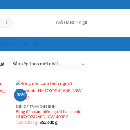
GIỎ HÀNG /
0
₫
0
ASONIC
GIỚI THIỆU
quả
-38%
ĐÈN ỐP TRẦN CẢM BIẾN
Bóng đèn cảm biến người Panasonic
HHGXQ242688 18W 4000K
Giá
Giá
1.380.000
₫
855.600
₫
gốc
hiện