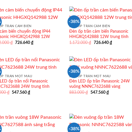
510.260 ₫.
855.600 ₫.
%
-38%
ỐP TRẦN CẢM BIẾN
ĐÈN ỐP TRẦN CẢM BIẾN
cảm biến chuyển động IP44
Đèn ốp trần cảm biến Panasonic
asonic HHGXQ142988 12W
HHGXQ142888 12W trung tính
Giá
Giá
Giá
Giá
2.000
₫
726.640
₫
1.172.000
₫
726.640
₫
gốc
hiện
gốc
hiện
là:
tại
là:
tại
1.172.000 ₫.
là:
1.172.000 ₫.
là:
726.640 ₫.
726.640 ₫.
%
-38%
ỐP TRẦN MỘT MÀU
ĐÈN ỐP TRẦN MỘT MÀU
LED ốp trần nổi Panasonic
Đèn LED ốp trần Panasonic 24W
7623688 24W trung tính
vuông NNNC7622688 vàng
Giá
Giá
Giá
Giá
.000
₫
547.560
₫
883.000
₫
547.560
₫
gốc
hiện
gốc
hiện
là:
tại
là:
tại
883.000 ₫.
là:
883.000 ₫.
là:
547.560 ₫.
547.560 ₫.
%
-38%