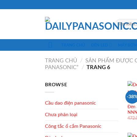
Skip
to
content
Tìm
kiếm:
TRANG CHỦ
ĐÈN LED
MÁY BƠ
TRANG CHỦ
/
SẢN PHẨM ĐƯỢC G
PANASONIC”
/
TRANG 6
BROWSE
-38
ĐÈN 
Cầu dao điện panasonic
Đèn 
NNNC
Chưa phân loại
472
Công tắc ổ cắm Panasonic