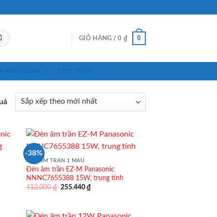
0
GIỎ HÀNG /
0
₫
M PANASONIC
GIỚI THIỆU
quả
-38%
ĐÈN ÂM TRẦN 1 MÀU
Đèn âm trần EZ-M Panasonic
NNNC7655388 15W, trung tính
Giá
Giá
412.000
₫
255.440
₫
gốc
hiện
là:
tại
412.000 ₫.
là:
255.440 ₫.