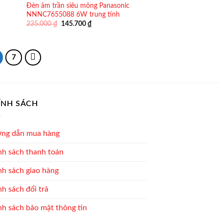
Đèn âm trần siêu mỏng Panasonic
NNNC7655088 6W trung tính
Giá
Giá
235.000
₫
145.700
₫
gốc
hiện
là:
tại
235.000 ₫.
là:
145.700 ₫.
7
ÍNH SÁCH
ng dẫn mua hàng
nh sách thanh toán
nh sách giao hàng
h sách đổi trả
nh sách bảo mật thông tin