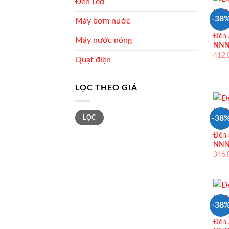
Đèn Led
-38
Máy bơm nước
ĐÈN 
Đèn 
Máy nước nóng
NNNC
412
Quạt điện
LỌC THEO GIÁ
Giá
Giá
-38
LỌC
tối
tối
thiểu
đa
ĐÈN 
Đèn 
NNNC
346
-38
ĐÈN 
Đèn 