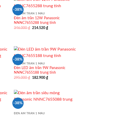
-38%
ĐÈN ÂM TRẦN 1 MÀU
Đèn âm trần 12W Panasonic
NNNC7655288 trung tính
Giá
Giá
346.000
₫
214.520
₫
gốc
hiện
là:
tại
346.000 ₫.
là:
214.520 ₫.
-38%
ĐÈN ÂM TRẦN 1 MÀU
Đèn LED âm trần 9W Panasonic
NNNC7655188 trung tính
Giá
Giá
295.000
₫
182.900
₫
gốc
hiện
là:
tại
295.000 ₫.
là:
182.900 ₫.
-38%
ĐÈN ÂM TRẦN 1 MÀU