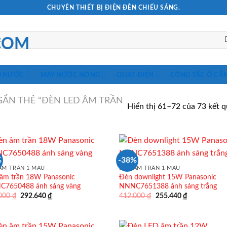
CHUYÊN THIẾT BỊ ĐIỆN ĐÈN CHIẾU SÁNG.
M NƯỚC
MÁY NƯỚC NÓNG
QUẠT ĐIỆN
CÔNG TẮC Ổ CẮ
ẮN THẺ “ĐÈN LED ÂM TRẦN
Hiển thị 61–72 của 73 kết 
%
-38%
ÂM TRẦN 1 MÀU
ĐÈN ÂM TRẦN 1 MÀU
âm trần 18W Panasonic
Đèn downlight 15W Panasonic
7650488 ánh sáng vàng
NNNC7651388 ánh sáng trắng
Giá
Giá
Giá
Giá
.000
₫
292.640
₫
412.000
₫
255.440
₫
gốc
hiện
gốc
hiện
là:
tại
là:
tại
472.000 ₫.
là:
412.000 ₫.
là:
292.640 ₫.
255.440 ₫.