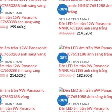
%
-38%
ÂM TRẦN 1 MÀU
âm trần 15W Panasonic
ĐÈN ÂM TRẦN 1 MÀU
7650388 ánh sáng vàng
Đèn LED âm trần 12W Panasonic
Giá
Giá
.000
₫
255.440
₫
NNNC7651288 ánh sáng trắng
gốc
hiện
Giá
Giá
346.000
₫
214.520
₫
là:
tại
gốc
hiện
412.000 ₫.
là:
là:
tại
255.440 ₫.
346.000 ₫.
là:
214.520 ₫.
%
-38%
ÂM TRẦN 1 MÀU
ĐÈN ÂM TRẦN 1 MÀU
âm trần 12W Panasonic
Đèn LED âm trần 9W Panasonic
7650288 ánh sáng vàng
NNNC7651188 ánh sáng trắng
Giá
Giá
Giá
Giá
.000
₫
214.520
₫
295.000
₫
182.900
₫
gốc
hiện
gốc
hiện
là:
tại
là:
tại
346.000 ₫.
là:
295.000 ₫.
là:
214.520 ₫.
182.900 ₫.
%
-38%
ÂM TRẦN 1 MÀU
ĐÈN ÂM TRẦN 1 MÀU
âm trần 9W Panasonic
Đèn LED âm trần 6W Panasonic