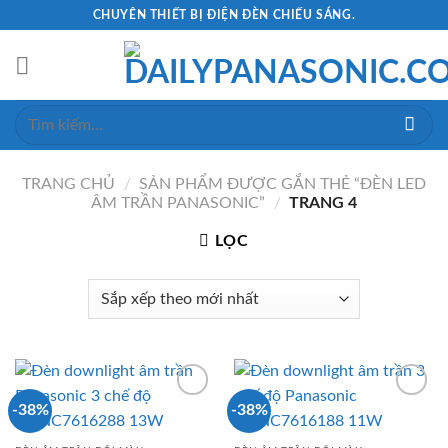
Skip
CHUYÊN THIẾT BỊ ĐIỆN ĐÈN CHIẾU SÁNG.
to
content
Tìm
kiếm:
TRANG CHỦ
/
SẢN PHẨM ĐƯỢC GẮN THẺ “ĐÈN LED
ÂM TRẦN PANASONIC”
/
TRANG 4
LỌC
-38%
-38%