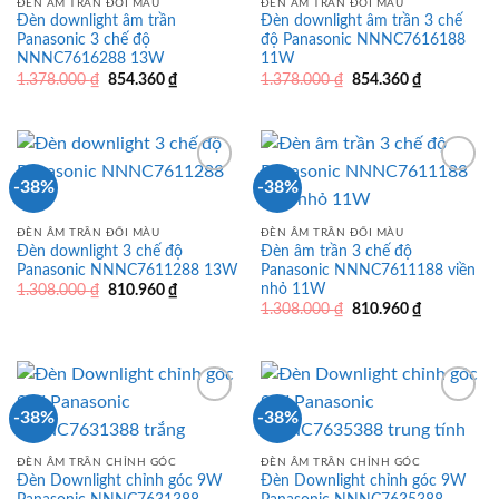
ĐÈN ÂM TRẦN ĐỔI MÀU
ĐÈN ÂM TRẦN ĐỔI MÀU
Đèn downlight âm trần
Đèn downlight âm trần 3 chế
Panasonic 3 chế độ
độ Panasonic NNNC7616188
NNNC7616288 13W
11W
Giá
Giá
Giá
Giá
1.378.000
₫
854.360
₫
1.378.000
₫
854.360
₫
gốc
hiện
gốc
hiện
là:
tại
là:
tại
1.378.000 ₫.
là:
1.378.000 ₫.
là:
854.360 ₫.
854.360 ₫.
-38%
-38%
ĐÈN ÂM TRẦN ĐỔI MÀU
ĐÈN ÂM TRẦN ĐỔI MÀU
Đèn downlight 3 chế độ
Đèn âm trần 3 chế độ
Panasonic NNNC7611288 13W
Panasonic NNNC7611188 viền
nhỏ 11W
Giá
Giá
1.308.000
₫
810.960
₫
gốc
hiện
Giá
Giá
1.308.000
₫
810.960
₫
là:
tại
gốc
hiện
1.308.000 ₫.
là:
là:
tại
810.960 ₫.
1.308.000 ₫.
là:
810.960 ₫.
-38%
-38%
ĐÈN ÂM TRẦN CHỈNH GÓC
ĐÈN ÂM TRẦN CHỈNH GÓC
Đèn Downlight chỉnh góc 9W
Đèn Downlight chỉnh góc 9W