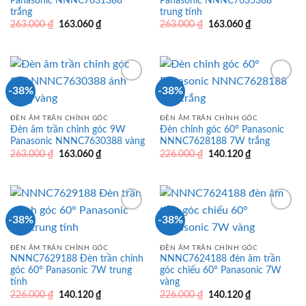
Panasonic NNNC7631388
Panasonic NNNC7635388
trắng
trung tính
Giá
Giá
Giá
Giá
263.000
₫
163.060
₫
263.000
₫
163.060
₫
gốc
hiện
gốc
hiện
là:
tại
là:
tại
263.000 ₫.
là:
263.000 ₫.
là:
163.060 ₫.
163.060 ₫.
-38%
-38%
ĐÈN ÂM TRẦN CHỈNH GÓC
ĐÈN ÂM TRẦN CHỈNH GÓC
Đèn âm trần chỉnh góc 9W
Đèn chỉnh góc 60° Panasonic
Panasonic NNNC7630388 vàng
NNNC7628188 7W trắng
Giá
Giá
Giá
Giá
263.000
₫
163.060
₫
226.000
₫
140.120
₫
gốc
hiện
gốc
hiện
là:
tại
là:
tại
263.000 ₫.
là:
226.000 ₫.
là:
163.060 ₫.
140.120 ₫.
-38%
-38%
ĐÈN ÂM TRẦN CHỈNH GÓC
ĐÈN ÂM TRẦN CHỈNH GÓC
NNNC7629188 Đèn trần chỉnh
NNNC7624188 đèn âm trần
góc 60° Panasonic 7W trung
góc chiếu 60° Panasonic 7W
tính
vàng
Giá
Giá
Giá
Giá
226.000
₫
140.120
₫
226.000
₫
140.120
₫
gốc
hiện
gốc
hiện