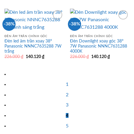
là:
tại
là:
tại
226.000 ₫.
là:
226.000 ₫.
là:
140.120 ₫.
140.120 ₫.
-38%
-38%
ĐÈN ÂM TRẦN CHỈNH GÓC
ĐÈN ÂM TRẦN CHỈNH GÓC
Đèn led âm trần xoay 38°
Đèn Downlight xoay góc 38°
Panasonic NNNC7635288 7W
7W Panasonic NNNC7631288
trắng
4000K
Giá
Giá
Giá
Giá
226.000
₫
140.120
₫
226.000
₫
140.120
₫
gốc
hiện
gốc
hiện
là:
tại
là:
tại
226.000 ₫.
là:
226.000 ₫.
là:
140.120 ₫.
140.120 ₫.
1
2
3
4
5