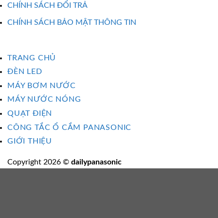
CHÍNH SÁCH ĐỔI TRẢ
CHÍNH SÁCH BẢO MẬT THÔNG TIN
TRANG CHỦ
ĐÈN LED
MÁY BƠM NƯỚC
MÁY NƯỚC NÓNG
QUẠT ĐIỆN
CÔNG TẮC Ổ CẮM PANASONIC
GIỚI THIỆU
Copyright 2026 ©
dailypanasonic