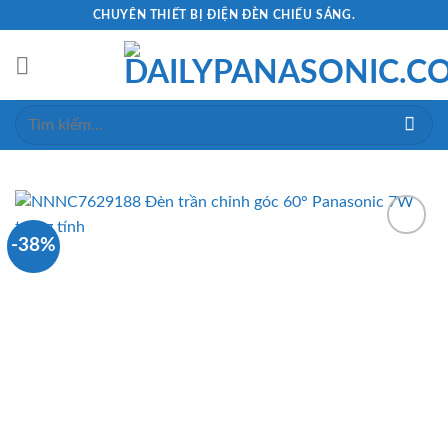
Skip
CHUYÊN THIẾT BỊ ĐIỆN ĐÈN CHIẾU SÁNG.
to
content
Tìm
kiếm:
-38%