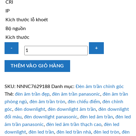
CRI
IP
Kích thước lỗ khoét
Bộ nguồn
Kích thước
NNNC7629188
THÊM VÀO GIỎ HÀNG
Đèn
trần
chỉnh
SKU:
NNNC7629188
Danh mục:
Đèn âm trần chỉnh góc
góc
Thẻ:
đèn âm trần đẹp
,
đèn âm trần panasonic
,
đèn âm trần
60°
phòng ngủ
,
đèn âm trần tròn
,
đèn chiếu điểm
,
đèn chỉnh
Panasonic
góc
,
đèn downlight
,
đèn downlight âm trần
,
đèn downlight
7W
đổi màu
,
đèn downlight panasonic
,
đèn led âm trần
,
đèn led
trung
âm trần panasonic
,
đèn led âm trần thạch cao
,
đèn led
tính
downlight
,
đèn led trần
,
đèn led trần nhà
,
đèn led tròn
,
đèn
số