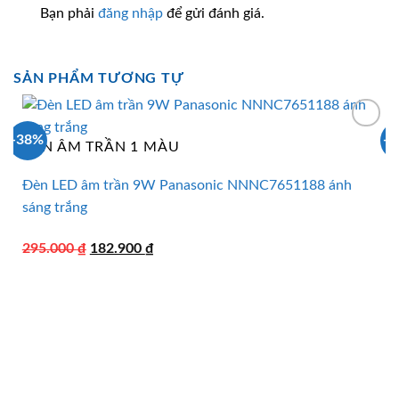
Bạn phải
đăng nhập
để gửi đánh giá.
SẢN PHẨM TƯƠNG TỰ
-38%
-
ĐÈN ÂM TRẦN 1 MÀU
Đèn LED âm trần 9W Panasonic NNNC7651188 ánh
sáng trắng
Giá
Giá
295.000
₫
182.900
₫
gốc
hiện
là:
tại
295.000 ₫.
là:
182.900 ₫.