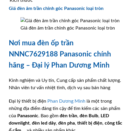
Kích thước
Giá đèn âm trần chỉnh góc Panasonic loại tròn
Giá đèn âm trần chỉnh góc Panasonic loại tròn
Nơi mua đèn ốp trần
NNNC7629188 Panasonic chính
hãng – Đại lý Phan Dương Minh
Kinh nghiệm và Uy tín, Cung cấp sản phẩm chất lượng.
Nhân viên tư vấn nhiệt tình, dịch vụ sau bán hàng
Đại lý thiết bị điện
Phan Dương Minh
là một trong
những địa điểm đáng tin cậy để tìm kiếm các sản phẩm
của
Panasonic
. Bao gồm
đèn trần
,
đèn Bulb
,
LED
downlight
,
đèn led dây
,
đèn pha
,
thiết bị điện
,
công tắc
ổ cắm
,.. và nhiều sản phẩm khác.