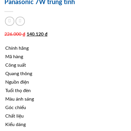
Panasonic 7W trung tính
Giá
Giá
226.000
₫
140.120
₫
gốc
hiện
Chính hãng
là:
tại
226.000 ₫.
là:
Mã hàng
140.120 ₫.
Công suất
Quang thông
Nguồn điện
Tuổi thọ đèn
Màu ánh sáng
Góc chiếu
Chất liệu
Kiểu dáng