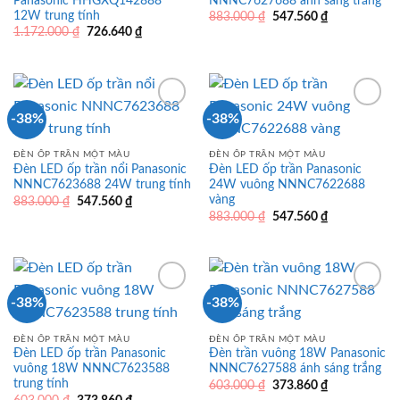
Panasonic HHGXQ142888
NNNC7627688 ánh sáng trắng
12W trung tính
Giá
Giá
883.000
₫
547.560
₫
gốc
hiện
Giá
Giá
1.172.000
₫
726.640
₫
là:
tại
gốc
hiện
883.000 ₫.
là:
là:
tại
547.560 ₫.
1.172.000 ₫.
là:
726.640 ₫.
-38%
-38%
ĐÈN ỐP TRẦN MỘT MÀU
ĐÈN ỐP TRẦN MỘT MÀU
Đèn LED ốp trần nổi Panasonic
Đèn LED ốp trần Panasonic
NNNC7623688 24W trung tính
24W vuông NNNC7622688
vàng
Giá
Giá
883.000
₫
547.560
₫
gốc
hiện
Giá
Giá
883.000
₫
547.560
₫
là:
tại
gốc
hiện
883.000 ₫.
là:
là:
tại
547.560 ₫.
883.000 ₫.
là:
547.560 ₫.
-38%
-38%
ĐÈN ỐP TRẦN MỘT MÀU
ĐÈN ỐP TRẦN MỘT MÀU
Đèn LED ốp trần Panasonic
Đèn trần vuông 18W Panasonic
vuông 18W NNNC7623588
NNNC7627588 ánh sáng trắng
trung tính
Giá
Giá
603.000
₫
373.860
₫
gốc
hiện
Giá
Giá