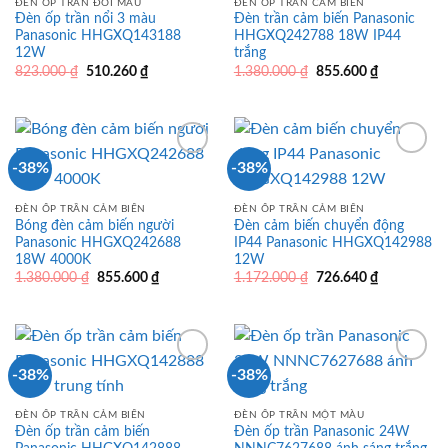
ĐÈN ỐP TRẦN ĐỔI MÀU
ĐÈN ỐP TRẦN CẢM BIẾN
Đèn ốp trần nổi 3 màu
Đèn trần cảm biến Panasonic
Panasonic HHGXQ143188
HHGXQ242788 18W IP44
12W
trắng
Giá
Giá
Giá
Giá
823.000
₫
510.260
₫
1.380.000
₫
855.600
₫
gốc
hiện
gốc
hiện
là:
tại
là:
tại
823.000 ₫.
là:
1.380.000 ₫.
là:
510.260 ₫.
855.600 ₫.
-38%
-38%
ĐÈN ỐP TRẦN CẢM BIẾN
ĐÈN ỐP TRẦN CẢM BIẾN
Bóng đèn cảm biến người
Đèn cảm biến chuyển động
Panasonic HHGXQ242688
IP44 Panasonic HHGXQ142988
18W 4000K
12W
Giá
Giá
Giá
Giá
1.380.000
₫
855.600
₫
1.172.000
₫
726.640
₫
gốc
hiện
gốc
hiện
là:
tại
là:
tại
1.380.000 ₫.
là:
1.172.000 ₫.
là:
855.600 ₫.
726.640 ₫.
-38%
-38%
ĐÈN ỐP TRẦN CẢM BIẾN
ĐÈN ỐP TRẦN MỘT MÀU
Đèn ốp trần cảm biến
Đèn ốp trần Panasonic 24W