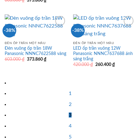
603.000
₫
373.860
₫
là:
tại
gốc
hiện
603.000 ₫.
là:
là:
tại
373.860 ₫.
603.000 ₫.
là:
373.860 ₫.
-38%
-38%
ĐÈN ỐP TRẦN MỘT MÀU
ĐÈN ỐP TRẦN MỘT MÀU
Đèn vuông ốp trần 18W
LED ốp trần vuông 12W
Panasonic NNNC7622588 vàng
Panasonic NNNC7637688 ánh
sáng trắng
Giá
Giá
603.000
₫
373.860
₫
gốc
hiện
Giá
Giá
420.000
₫
260.400
₫
là:
tại
gốc
hiện
603.000 ₫.
là:
là:
tại
373.860 ₫.
420.000 ₫.
là:
260.400 ₫.
1
2
3
4
5