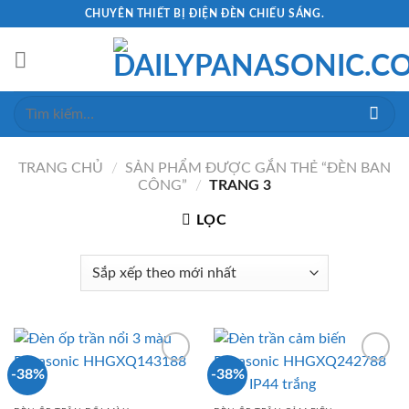
Skip
CHUYÊN THIẾT BỊ ĐIỆN ĐÈN CHIẾU SÁNG.
to
content
Tìm
kiếm:
TRANG CHỦ
/
SẢN PHẨM ĐƯỢC GẮN THẺ “ĐÈN BAN
CÔNG”
/
TRANG 3
LỌC
-38%
-38%