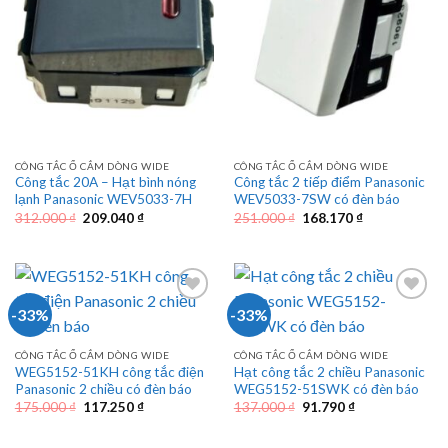
CÔNG TẮC Ổ CẮM DÒNG WIDE
CÔNG TẮC Ổ CẮM DÒNG WIDE
Công tắc 20A – Hạt bình nóng
Công tắc 2 tiếp điểm Panasonic
lạnh Panasonic WEV5033-7H
WEV5033-7SW có đèn báo
Giá
Giá
Giá
Giá
312.000
₫
209.040
₫
251.000
₫
168.170
₫
gốc
hiện
gốc
hiện
là:
tại
là:
tại
312.000 ₫.
là:
251.000 ₫.
là:
209.040 ₫.
168.170 ₫.
-33%
-33%
CÔNG TẮC Ổ CẮM DÒNG WIDE
CÔNG TẮC Ổ CẮM DÒNG WIDE
WEG5152-51KH công tắc điện
Hạt công tắc 2 chiều Panasonic
Panasonic 2 chiều có đèn báo
WEG5152-51SWK có đèn báo
Giá
Giá
Giá
Giá
175.000
₫
117.250
₫
137.000
₫
91.790
₫
gốc
hiện
gốc
hiện
là:
tại
là:
tại
175.000 ₫.
là:
137.000 ₫.
là: