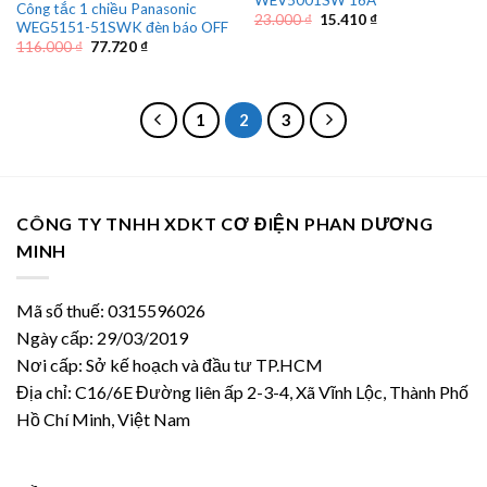
Công tắc 1 chiều Panasonic
Giá
Giá
23.000
₫
15.410
₫
WEG5151-51SWK đèn báo OFF
gốc
hiện
Giá
Giá
116.000
₫
77.720
₫
là:
tại
gốc
hiện
23.000 ₫.
là:
là:
tại
15.410 ₫.
116.000 ₫.
là:
77.720 ₫.
1
2
3
CÔNG TY TNHH XDKT CƠ ĐIỆN PHAN DƯƠNG
MINH
Mã số thuế: 0315596026
Ngày cấp: 29/03/2019
Nơi cấp: Sở kế hoạch và đầu tư TP.HCM
Địa chỉ: C16/6E Đường liên ấp 2-3-4, Xã Vĩnh Lộc, Thành Phố
Hồ Chí Minh, Việt Nam