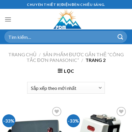
Skip
CHUYÊN THIẾT BỊ ĐIỆN ĐÈN CHIẾU SÁNG.
to
content
Tìm
kiếm:
TRANG CHỦ
/
SẢN PHẨM ĐƯỢC GẮN THẺ “CÔNG
TẮC ĐƠN PANASONIC”
/
TRANG 2
LỌC
-33%
-33%