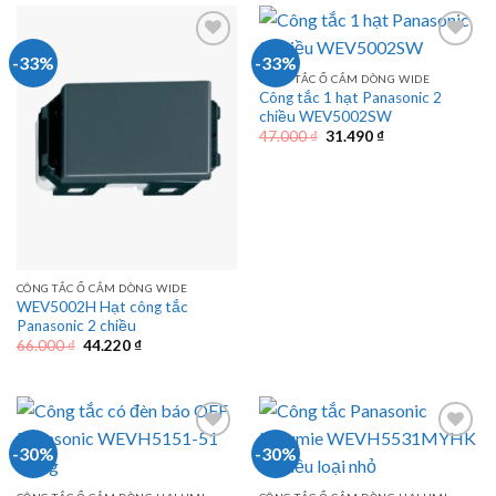
117.250 ₫.
91.790 ₫.
-33%
-33%
CÔNG TẮC Ổ CẮM DÒNG WIDE
Công tắc 1 hạt Panasonic 2
chiều WEV5002SW
Giá
Giá
47.000
₫
31.490
₫
gốc
hiện
là:
tại
47.000 ₫.
là:
31.490 ₫.
CÔNG TẮC Ổ CẮM DÒNG WIDE
WEV5002H Hạt công tắc
Panasonic 2 chiều
Giá
Giá
66.000
₫
44.220
₫
gốc
hiện
là:
tại
66.000 ₫.
là:
44.220 ₫.
-30%
-30%