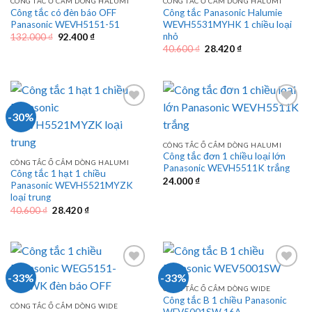
CÔNG TẮC Ổ CẮM DÒNG HALUMI
CÔNG TẮC Ổ CẮM DÒNG HALUMI
Công tắc có đèn báo OFF
Công tắc Panasonic Halumie
Panasonic WEVH5151-51
WEVH5531MYHK 1 chiều loại
nhỏ
Giá
Giá
132.000
₫
92.400
₫
gốc
hiện
Giá
Giá
40.600
₫
28.420
₫
là:
tại
gốc
hiện
132.000 ₫.
là:
là:
tại
92.400 ₫.
40.600 ₫.
là:
28.420 ₫.
-30%
CÔNG TẮC Ổ CẮM DÒNG HALUMI
Công tắc đơn 1 chiều loại lớn
CÔNG TẮC Ổ CẮM DÒNG HALUMI
Panasonic WEVH5511K trắng
Công tắc 1 hạt 1 chiều
24.000
₫
Panasonic WEVH5521MYZK
loại trung
Giá
Giá
40.600
₫
28.420
₫
gốc
hiện
là:
tại
40.600 ₫.
là:
28.420 ₫.
-33%
-33%
CÔNG TẮC Ổ CẮM DÒNG WIDE
Công tắc B 1 chiều Panasonic
CÔNG TẮC Ổ CẮM DÒNG WIDE
WEV5001SW 16A