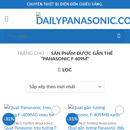
Skip
CHUYÊN THIẾT BỊ ĐIỆN ĐÈN CHIẾU SÁNG.
to
content
Tìm
kiếm:
TRANG CHỦ
/
SẢN PHẨM ĐƯỢC GẮN THẺ
“PANASONIC F 409M”
LỌC
-31%
-31%
QUẠT TREO TƯỜNG PANASONIC
QUẠT TREO TƯỜNG PANASONIC
Quạt Panasonic treo tường F-
Quạt gắn tường Panasonic điểu