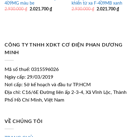
409MG màu be
khiển từ xa F-409MB xanh
Giá
Giá
Giá
Giá
2.930.000
₫
2.021.700
₫
2.930.000
₫
2.021.700
₫
gốc
hiện
gốc
hiện
là:
tại
là:
tại
2.930.000 ₫.
là:
2.930.000 ₫.
là:
2.021.700 ₫.
2.021.700
CÔNG TY TNHH XDKT CƠ ĐIỆN PHAN DƯƠNG
MINH
Mã số thuế: 0315596026
Ngày cấp: 29/03/2019
Nơi cấp: Sở kế hoạch và đầu tư TP.HCM
Địa chỉ: C16/6E Đường liên ấp 2-3-4, Xã Vĩnh Lộc, Thành
Phố Hồ Chí Minh, Việt Nam
VỀ CHÚNG TÔI