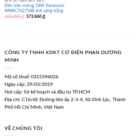
ĐÈN ỐP TRẦN MỘT MÀU
Đèn trần vuông 18W Panasonic
NNNC7627588 ánh sáng trắng
Giá
Giá
603.000
₫
373.860
₫
gốc
hiện
là:
tại
603.000 ₫.
là:
373.860 ₫.
CÔNG TY TNHH XDKT CƠ ĐIỆN PHAN DƯƠNG
MINH
Mã số thuế: 0315596026
Ngày cấp: 29/03/2019
Nơi cấp: Sở kế hoạch và đầu tư TP.HCM
Địa chỉ: C16/6E Đường liên ấp 2-3-4, Xã Vĩnh Lộc, Thành
Phố Hồ Chí Minh, Việt Nam
VỀ CHÚNG TÔI