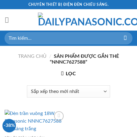
Skip
CHUYÊN THIẾT BỊ ĐIỆN ĐÈN CHIẾU SÁNG.
to
content
Tìm
kiếm:
TRANG CHỦ
/
SẢN PHẨM ĐƯỢC GẮN THẺ
“NNNC7627588”
LỌC
-38%