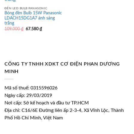
ĐÈN LED BULB PANASONIC
Bóng đèn Bulb 15W Panasonic
LDACH15DG1A7 ánh sáng
trắng
Giá
Giá
109.000
₫
67.580
₫
gốc
hiện
là:
tại
109.000 ₫.
là:
67.580 ₫.
CÔNG TY TNHH XDKT CƠ ĐIỆN PHAN DƯƠNG
MINH
Mã số thuế: 0315596026
Ngày cấp: 29/03/2019
Nơi cấp: Sở kế hoạch và đầu tư TP.HCM
Địa chỉ: C16/6E Đường liên ấp 2-3-4, Xã Vĩnh Lộc, Thành
Phố Hồ Chí Minh, Việt Nam