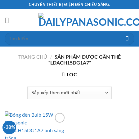
Skip
CHUYÊN THIẾT BỊ ĐIỆN ĐÈN CHIẾU SÁNG.
to
content
Tìm
kiếm:
TRANG CHỦ
/
SẢN PHẨM ĐƯỢC GẮN THẺ
“LDACH15DG1A7”
LỌC
-38%