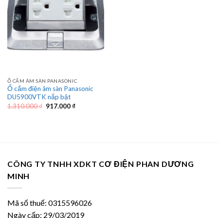
Ổ CẮM ÂM SÀN PANASONIC
Ổ cắm điện âm sàn Panasonic
DU5900VTK nắp bật
Giá
Giá
1.310.000
₫
917.000
₫
gốc
hiện
là:
tại
1.310.000 ₫.
là:
917.000 ₫.
CÔNG TY TNHH XDKT CƠ ĐIỆN PHAN DƯƠNG
MINH
Mã số thuế: 0315596026
Ngày cấp: 29/03/2019