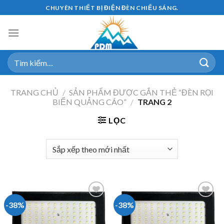
Skip
CHUYÊN THIẾT BỊ ĐIỆN ĐÈN CHIẾU SÁNG.
to
content
Tìm
kiếm:
TRANG CHỦ
/
SẢN PHẨM ĐƯỢC GẮN THẺ “ĐÈN RỌI
BIỂN QUẢNG CÁO”
/
TRANG 2
LỌC
-38%
-38%