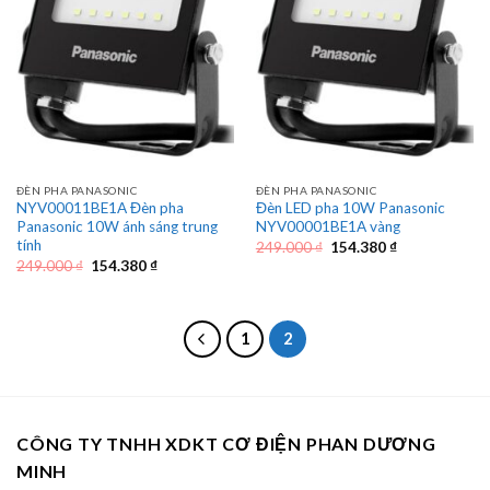
ĐÈN PHA PANASONIC
ĐÈN PHA PANASONIC
NYV00011BE1A Đèn pha
Đèn LED pha 10W Panasonic
Panasonic 10W ánh sáng trung
NYV00001BE1A vàng
tính
Giá
Giá
249.000
₫
154.380
₫
gốc
hiện
Giá
Giá
249.000
₫
154.380
₫
là:
tại
gốc
hiện
249.000 ₫.
là:
là:
tại
154.380 ₫.
249.000 ₫.
là:
154.380 ₫.
1
2
CÔNG TY TNHH XDKT CƠ ĐIỆN PHAN DƯƠNG
MINH