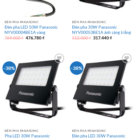
ĐÈN PHA PANASONIC
ĐÈN PHA PANASONIC
Đèn pha LED 50W Panasonic
Đèn pha 30W Panasonic
NYV00004BE1A vàng
NYV00053BE1A ánh sáng trắng
Giá
Giá
Giá
Giá
769.000
₫
476.780
₫
512.000
₫
317.440
₫
gốc
hiện
gốc
hiện
là:
tại
là:
tại
769.000 ₫.
là:
512.000 ₫.
là:
476.780 ₫.
317.440 ₫.
-38%
-38%
ĐÈN PHA PANASONIC
ĐÈN PHA PANASONIC
Pha LED 30W Panasonic
Đèn pha LED 30W Panasonic