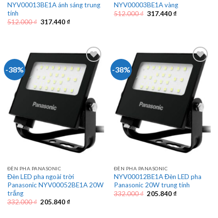
NYV00013BE1A ánh sáng trung
NYV00003BE1A vàng
tính
Giá
Giá
512.000
₫
317.440
₫
gốc
hiện
Giá
Giá
512.000
₫
317.440
₫
là:
tại
gốc
hiện
512.000 ₫.
là:
là:
tại
317.440 ₫.
512.000 ₫.
là:
317.440 ₫.
-38%
-38%
ĐÈN PHA PANASONIC
ĐÈN PHA PANASONIC
Đèn LED pha ngoài trời
NYV00012BE1A Đèn LED pha
Panasonic NYV00052BE1A 20W
Panasonic 20W trung tính
trắng
Giá
Giá
332.000
₫
205.840
₫
gốc
hiện
Giá
Giá
332.000
₫
205.840
₫
là:
tại
gốc
hiện
332.000 ₫.
là:
là:
tại