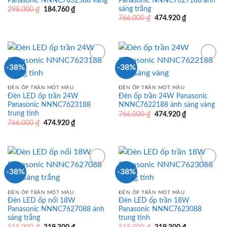
Panasonic NNNC7632588 vàng
Panasonic NNNC7627188 ánh
sáng trắng
Giá
Giá
298.000
₫
184.760
₫
gốc
hiện
Giá
Giá
766.000
₫
474.920
₫
là:
tại
gốc
hiện
298.000 ₫.
là:
là:
tại
184.760 ₫.
766.000 ₫.
là:
474.920 ₫.
-38%
-38%
ĐÈN ỐP TRẦN MỘT MÀU
ĐÈN ỐP TRẦN MỘT MÀU
Đèn LED ốp trần 24W
Đèn ốp trần 24W Panasonic
Panasonic NNNC7623188
NNNC7622188 ánh sáng vàng
trung tính
Giá
Giá
766.000
₫
474.920
₫
gốc
hiện
Giá
Giá
766.000
₫
474.920
₫
là:
tại
gốc
hiện
766.000 ₫.
là:
là:
tại
474.920 ₫.
766.000 ₫.
là:
474.920 ₫.
-38%
-38%
ĐÈN ỐP TRẦN MỘT MÀU
ĐÈN ỐP TRẦN MỘT MÀU
Đèn LED ốp nổi 18W
Đèn LED ốp trần 18W
Panasonic NNNC7627088 ánh
Panasonic NNNC7623088
sáng trắng
trung tính
Giá
Giá
Giá
Giá