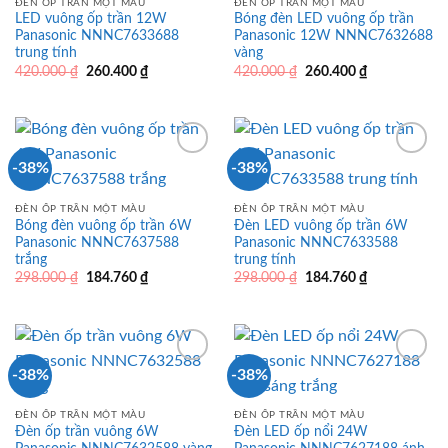
ĐÈN ỐP TRẦN MỘT MÀU
ĐÈN ỐP TRẦN MỘT MÀU
LED vuông ốp trần 12W
Bóng đèn LED vuông ốp trần
Panasonic NNNC7633688
Panasonic 12W NNNC7632688
trung tính
vàng
Giá
Giá
Giá
Giá
420.000
₫
260.400
₫
420.000
₫
260.400
₫
gốc
hiện
gốc
hiện
là:
tại
là:
tại
420.000 ₫.
là:
420.000 ₫.
là:
260.400 ₫.
260.400 ₫.
-38%
-38%
ĐÈN ỐP TRẦN MỘT MÀU
ĐÈN ỐP TRẦN MỘT MÀU
Bóng đèn vuông ốp trần 6W
Đèn LED vuông ốp trần 6W
Panasonic NNNC7637588
Panasonic NNNC7633588
trắng
trung tính
Giá
Giá
Giá
Giá
298.000
₫
184.760
₫
298.000
₫
184.760
₫
gốc
hiện
gốc
hiện
là:
tại
là:
tại
298.000 ₫.
là:
298.000 ₫.
là:
184.760 ₫.
184.760 ₫.
-38%
-38%
ĐÈN ỐP TRẦN MỘT MÀU
ĐÈN ỐP TRẦN MỘT MÀU
Đèn ốp trần vuông 6W
Đèn LED ốp nổi 24W