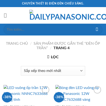
Skip
CHUYÊN THIẾT BỊ ĐIỆN ĐÈN CHIẾU SÁNG.
to
content
Tìm
kiếm:
TRANG CHỦ
/
SẢN PHẨM ĐƯỢC GẮN THẺ “ĐÈN ỐP
TRẦN”
/
TRANG 4
LỌC
-38%
-38%