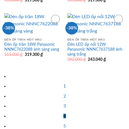
515.000
₫
319.300
₫
515.000
₫
319.300
₫
gốc
hiện
gốc
hiện
là:
tại
là:
tại
515.000 ₫.
là:
515.000 ₫.
là:
319.300 ₫.
319.300 ₫.
-38%
-38%
ĐÈN ỐP TRẦN MỘT MÀU
ĐÈN ỐP TRẦN MỘT MÀU
Đèn ốp trần 18W Panasonic
Đèn LED ốp nổi 12W
NNNC7622088 ánh sáng vàng
Panasonic NNNC7637188 ánh
sáng trắng
Giá
Giá
515.000
₫
319.300
₫
gốc
hiện
Giá
Giá
392.000
₫
243.040
₫
là:
tại
gốc
hiện
515.000 ₫.
là:
là:
tại
319.300 ₫.
392.000 ₫.
là:
243.040 ₫.
1
2
3
4
5