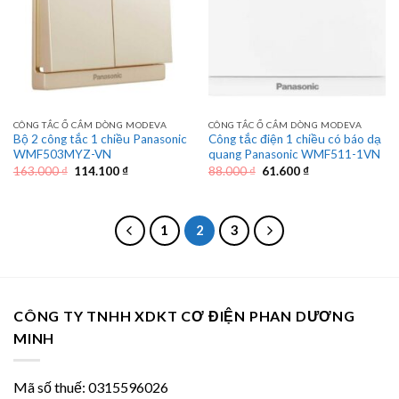
CÔNG TẮC Ổ CẮM DÒNG MODEVA
CÔNG TẮC Ổ CẮM DÒNG MODEVA
Bộ 2 công tắc 1 chiều Panasonic
Công tắc điện 1 chiều có báo dạ
WMF503MYZ-VN
quang Panasonic WMF511-1VN
Giá
Giá
Giá
Giá
163.000
₫
114.100
₫
88.000
₫
61.600
₫
gốc
hiện
gốc
hiện
là:
tại
là:
tại
163.000 ₫.
là:
88.000 ₫.
là:
114.100 ₫.
61.600 ₫.
1
2
3
CÔNG TY TNHH XDKT CƠ ĐIỆN PHAN DƯƠNG
MINH
Mã số thuế: 0315596026