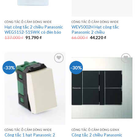
CÔNG TẮC Ổ CẮM DÒNG WIDE
CÔNG TẮC Ổ CẮM DÒNG WIDE
Hạt công tắc 2 chiều Panasonic
WEV5002H Hạt công tắc
WEG5152-51SWK có đèn báo
Panasonic 2 chiều
Giá
Giá
Giá
Giá
137.000
₫
91.790
₫
66.000
₫
44.220
₫
gốc
hiện
gốc
hiện
là:
tại
là:
tại
137.000 ₫.
là:
66.000 ₫.
là:
91.790 ₫.
44.220 ₫.
-33%
-30%
CÔNG TẮC Ổ CẮM DÒNG WIDE
CÔNG TẮC Ổ CẮM DÒNG GENX
Công tắc 1 hạt Panasonic 2
Công tắc 2 chiều Panasonic