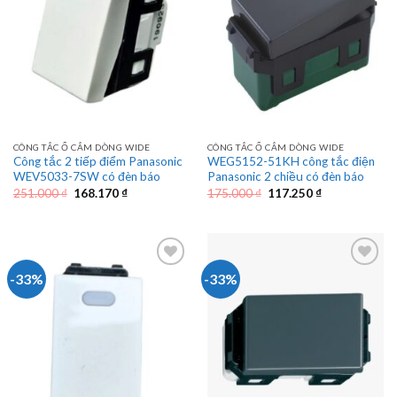
CÔNG TẮC Ổ CẮM DÒNG WIDE
CÔNG TẮC Ổ CẮM DÒNG WIDE
Công tắc 2 tiếp điểm Panasonic
WEG5152-51KH công tắc điện
WEV5033-7SW có đèn báo
Panasonic 2 chiều có đèn báo
Giá
Giá
Giá
Giá
251.000
₫
168.170
₫
175.000
₫
117.250
₫
gốc
hiện
gốc
hiện
là:
tại
là:
tại
251.000 ₫.
là:
175.000 ₫.
là:
168.170 ₫.
117.250 ₫.
-33%
-33%