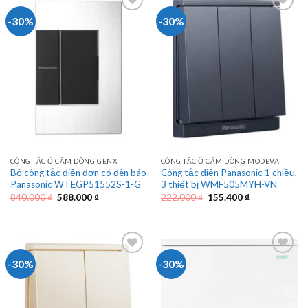
-30%
-30%
CÔNG TẮC Ổ CẮM DÒNG GENX
CÔNG TẮC Ổ CẮM DÒNG MODEVA
Bộ công tắc điện đơn có đèn báo
Công tắc điện Panasonic 1 chiều,
Panasonic WTEGP51552S-1-G
3 thiết bị WMF505MYH-VN
Giá
Giá
Giá
Giá
840.000
₫
588.000
₫
222.000
₫
155.400
₫
gốc
hiện
gốc
hiện
là:
tại
là:
tại
840.000 ₫.
là:
222.000 ₫.
là:
588.000 ₫.
155.400 ₫.
-30%
-30%