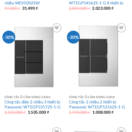
chiều WEV5002SW
WTEGP54562S-1-G 4 thiết bị
Giá
Giá
Giá
Giá
47.000
₫
31.490
₫
2.890.000
₫
2.023.000
₫
gốc
hiện
gốc
hiện
là:
tại
là:
tại
47.000 ₫.
là:
2.890.000 ₫.
là:
31.490 ₫.
2.023.000 
-30%
-30%
CÔNG TẮC Ổ CẮM DÒNG GENX
CÔNG TẮC Ổ CẮM DÒNG GENX
Công tắc điện 2 chiều 3 thiết bị
Công tắc 2 chiều 2 thiết bị
Panasonic WTEGP53572S-1-G
Panasonic WTEGP52562S-1-G
Giá
Giá
Giá
Giá
2.150.000
₫
1.505.000
₫
1.440.000
₫
1.008.000
₫
gốc
hiện
gốc
hiện
là:
tại
là:
tại
2.150.000 ₫.
là:
1.440.000 ₫.
là:
1.505.000 ₫.
1.008.000 