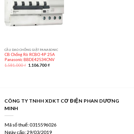
CẦU DAO CHỐNG GIẬT PANASONIC
CB Chống Rò RCBO 4P 25A
Panasonic BBDE42534CNV
Giá
Giá
1.581.000
₫
1.106.700
₫
gốc
hiện
là:
tại
1.581.000 ₫.
là:
1.106.700 ₫.
CÔNG TY TNHH XDKT CƠ ĐIỆN PHAN DƯƠNG
MINH
Mã số thuế: 0315596026
Ngày cấp: 29/03/2019