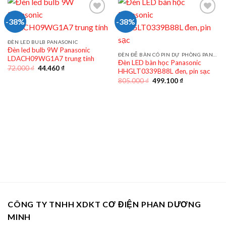
-38%
-38%
ĐÈN LED BULB PANASONIC
Đèn led bulb 9W Panasonic
ĐÈN ĐỂ BÀN CÓ PIN DỰ PHÒNG PANASONIC
LDACH09WG1A7 trung tính
Đèn LED bàn học Panasonic
Giá
Giá
72.000
₫
44.460
₫
HHGLT0339B88L đen, pin sạc
gốc
hiện
Giá
Giá
là:
tại
805.000
₫
499.100
₫
gốc
hiện
72.000 ₫.
là:
là:
tại
44.460 ₫.
805.000 ₫.
là:
499.100 ₫.
CÔNG TY TNHH XDKT CƠ ĐIỆN PHAN DƯƠNG
MINH