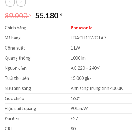
Giá
Giá
89.000
55.180
₫
₫
gốc
hiện
Chính hãng
Panasonic
là:
tại
89.000 ₫.
là:
Mã hàng
LDACH11WG1A7
55.180 ₫.
Công suất
11W
Quang thông
1000 lm
Nguồn điện
AC 220 – 240V
Tuổi thọ đèn
15,000 giờ
Màu ánh sáng
Ánh sáng trung tính 4000K
Góc chiếu
160°
Hiệu suất quang
90 Lm/W
Đui đèn
E27
CRI
80