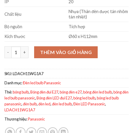
IP
20
Nhựa (Thân đèn được tán nhôm
Chất liệu
tản nhiệt)
Bộ nguồn
Tích hợp
Kích thước
Ø60 x H112mm
Đèn Bulb 11W Panasonic LDACH11WG1A7 trung tính số lượng
THÊM VÀO GIỎ HÀNG
SKU:
LDACH11WG1A7
Danh mục:
Đèn led bulb Panasonic
Thẻ:
bóng bulb
,
Bóng đèn đui E27
,
bóng đèn e27
,
bóng đèn led bulb
,
bóng đèn
led bulb panasonic
,
Bóng đèn LED đui E27
,
bóng led bulb
,
bóng led bulb
panasonic
,
đèn bulb
,
đèn led
,
đèn led bulb
,
Đèn LED Panasonic
,
LDACH11WG1A7
Thương hiệu:
Panasonic