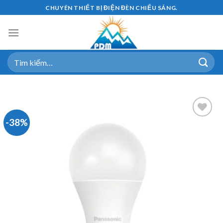
Skip
CHUYÊN THIẾT BỊ ĐIỆN ĐÈN CHIẾU SÁNG.
to
content
Tìm
kiếm:
-38%