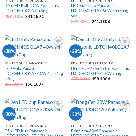
ĐÈN LED BULB PANASONIC
ĐÈN LED BULB PANASONIC
Đèn LED Bulb 50W Panasonic
LED Bulbs trụ Panasonic
LDTCH50DG1A7 trắng
LDTCH50LG1A7 50W ánh sáng
vàng
Giá
Giá
389.000
₫
241.180
₫
gốc
hiện
Giá
Giá
389.000
₫
241.180
₫
là:
tại
gốc
hiện
389.000 ₫.
là:
là:
tại
241.180 ₫.
389.000 ₫.
là:
241.180 ₫.
-38%
-38%
ĐÈN LED BULB PANASONIC
ĐÈN LED BULB PANASONIC
LED Bulb Panasonic
Đèn LED E27 Bulb trụ Panasonic
LDTCH40DG1A7 40W ánh sáng
LDTCH40LG1A7 40W vàng
trắng
Giá
Giá
255.000
₫
158.100
₫
gốc
hiện
Giá
Giá
255.000
₫
158.100
₫
là:
tại
gốc
hiện
255.000 ₫.
là:
là:
tại
158.100 ₫.
255.000 ₫.
là:
158.100 ₫.
-38%
-38%
ĐÈN LED BULB PANASONIC
ĐÈN LED BULB PANASONIC
Đèn LED bup Panasonic
Bóng đèn 30W Panasonic
LDTCH30DG1A7 30W ánh sáng
LDTCH30LG1A7 ánh sáng vàng