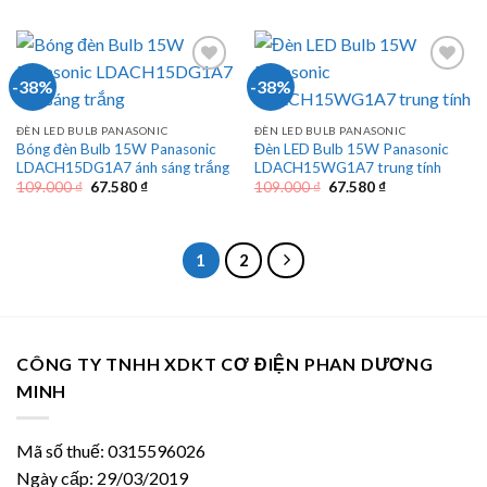
106.000 ₫.
là:
là:
tại
65.720 ₫.
106.000 ₫.
là:
65.720 ₫.
-38%
-38%
ĐÈN LED BULB PANASONIC
ĐÈN LED BULB PANASONIC
Bóng đèn Bulb 15W Panasonic
Đèn LED Bulb 15W Panasonic
LDACH15DG1A7 ánh sáng trắng
LDACH15WG1A7 trung tính
Giá
Giá
Giá
Giá
109.000
₫
67.580
₫
109.000
₫
67.580
₫
gốc
hiện
gốc
hiện
là:
tại
là:
tại
109.000 ₫.
là:
109.000 ₫.
là:
67.580 ₫.
67.580 ₫.
1
2
CÔNG TY TNHH XDKT CƠ ĐIỆN PHAN DƯƠNG
MINH
Mã số thuế: 0315596026
Ngày cấp: 29/03/2019