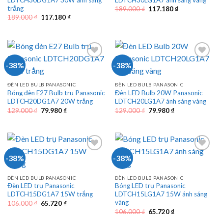
trắng
Giá
Giá
189.000
₫
117.180
₫
gốc
hiện
Giá
Giá
189.000
₫
117.180
₫
là:
tại
gốc
hiện
189.000 ₫.
là:
là:
tại
117.180 ₫.
189.000 ₫.
là:
117.180 ₫.
-38%
-38%
ĐÈN LED BULB PANASONIC
ĐÈN LED BULB PANASONIC
Bóng đèn E27 Bulb trụ Panasonic
Đèn LED Bulb 20W Panasonic
LDTCH20DG1A7 20W trắng
LDTCH20LG1A7 ánh sáng vàng
Giá
Giá
Giá
Giá
129.000
₫
79.980
₫
129.000
₫
79.980
₫
gốc
hiện
gốc
hiện
là:
tại
là:
tại
129.000 ₫.
là:
129.000 ₫.
là:
79.980 ₫.
79.980 ₫.
-38%
-38%
ĐÈN LED BULB PANASONIC
ĐÈN LED BULB PANASONIC
Đèn LED trụ Panasonic
Bóng LED trụ Panasonic
LDTCH15DG1A7 15W trắng
LDTCH15LG1A7 15W ánh sáng
vàng
Giá
Giá
106.000
₫
65.720
₫
gốc
hiện
Giá
Giá
106.000
₫
65.720
₫
là:
tại
gốc
hiện