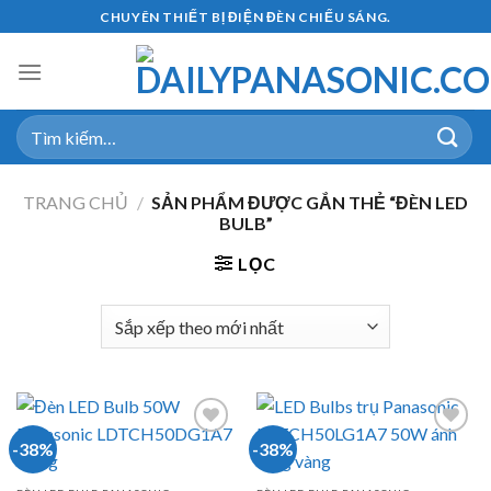
Skip
CHUYÊN THIẾT BỊ ĐIỆN ĐÈN CHIẾU SÁNG.
to
content
Tìm
kiếm:
TRANG CHỦ
/
SẢN PHẨM ĐƯỢC GẮN THẺ “ĐÈN LED
BULB”
LỌC
-38%
-38%