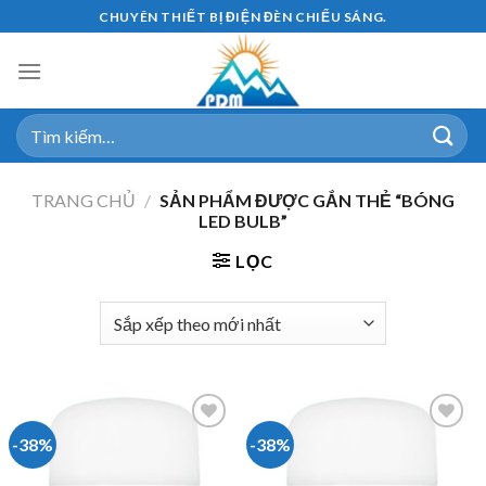
Skip
CHUYÊN THIẾT BỊ ĐIỆN ĐÈN CHIẾU SÁNG.
to
content
Tìm
kiếm:
TRANG CHỦ
/
SẢN PHẨM ĐƯỢC GẮN THẺ “BÓNG
LED BULB”
LỌC
-38%
-38%