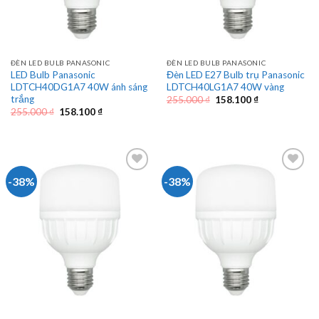
ĐÈN LED BULB PANASONIC
ĐÈN LED BULB PANASONIC
LED Bulb Panasonic
Đèn LED E27 Bulb trụ Panasonic
LDTCH40DG1A7 40W ánh sáng
LDTCH40LG1A7 40W vàng
trắng
Giá
Giá
255.000
₫
158.100
₫
gốc
hiện
Giá
Giá
255.000
₫
158.100
₫
là:
tại
gốc
hiện
255.000 ₫.
là:
là:
tại
158.100 ₫.
255.000 ₫.
là:
158.100 ₫.
-38%
-38%