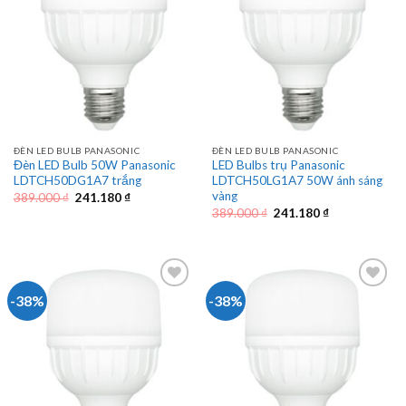
ĐÈN LED BULB PANASONIC
ĐÈN LED BULB PANASONIC
Đèn LED Bulb 50W Panasonic
LED Bulbs trụ Panasonic
LDTCH50DG1A7 trắng
LDTCH50LG1A7 50W ánh sáng
vàng
Giá
Giá
389.000
₫
241.180
₫
gốc
hiện
Giá
Giá
389.000
₫
241.180
₫
là:
tại
gốc
hiện
389.000 ₫.
là:
là:
tại
241.180 ₫.
389.000 ₫.
là:
241.180 ₫.
-38%
-38%