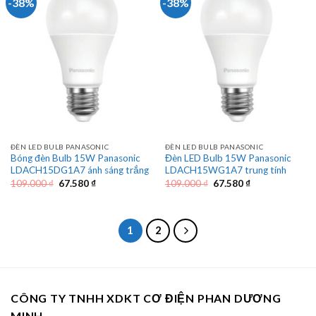
-38%
-38%
ĐÈN LED BULB PANASONIC
ĐÈN LED BULB PANASONIC
Bóng đèn Bulb 15W Panasonic
Đèn LED Bulb 15W Panasonic
LDACH15DG1A7 ánh sáng trắng
LDACH15WG1A7 trung tính
Giá
Giá
Giá
Giá
109.000
₫
67.580
₫
109.000
₫
67.580
₫
gốc
hiện
gốc
hiện
là:
tại
là:
tại
109.000 ₫.
là:
109.000 ₫.
là:
67.580 ₫.
67.580 ₫.
1
2
CÔNG TY TNHH XDKT CƠ ĐIỆN PHAN DƯƠNG
MINH