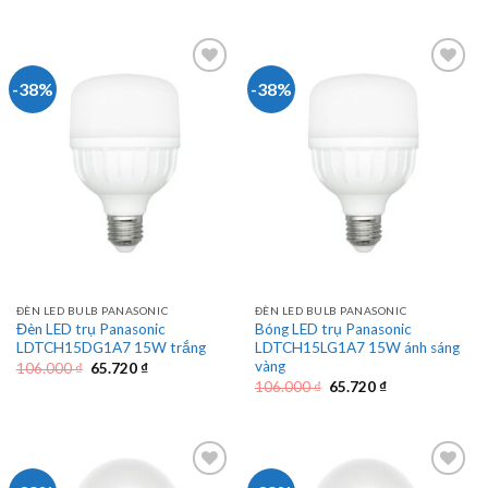
là:
tại
là:
tại
129.000 ₫.
là:
129.000 ₫.
là:
79.980 ₫.
79.980 ₫.
-38%
-38%
ĐÈN LED BULB PANASONIC
ĐÈN LED BULB PANASONIC
Đèn LED trụ Panasonic
Bóng LED trụ Panasonic
LDTCH15DG1A7 15W trắng
LDTCH15LG1A7 15W ánh sáng
vàng
Giá
Giá
106.000
₫
65.720
₫
gốc
hiện
Giá
Giá
106.000
₫
65.720
₫
là:
tại
gốc
hiện
106.000 ₫.
là:
là:
tại
65.720 ₫.
106.000 ₫.
là:
65.720 ₫.