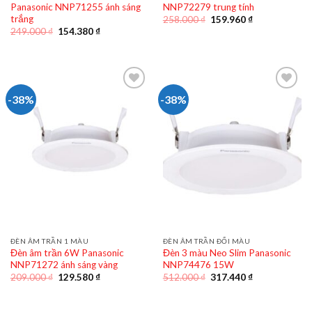
Panasonic NNP71255 ánh sáng
NNP72279 trung tính
trắng
Giá
Giá
258.000
₫
159.960
₫
gốc
hiện
Giá
Giá
249.000
₫
154.380
₫
là:
tại
gốc
hiện
258.000 ₫.
là:
là:
tại
159.960 ₫.
249.000 ₫.
là:
154.380 ₫.
-38%
-38%
ĐÈN ÂM TRẦN 1 MÀU
ĐÈN ÂM TRẦN ĐỔI MÀU
Đèn âm trần 6W Panasonic
Đèn 3 màu Neo Slim Panasonic
NNP71272 ánh sáng vàng
NNP74476 15W
Giá
Giá
Giá
Giá
209.000
₫
129.580
₫
512.000
₫
317.440
₫
gốc
hiện
gốc
hiện
là:
tại
là:
tại
209.000 ₫.
là:
512.000 ₫.
là: