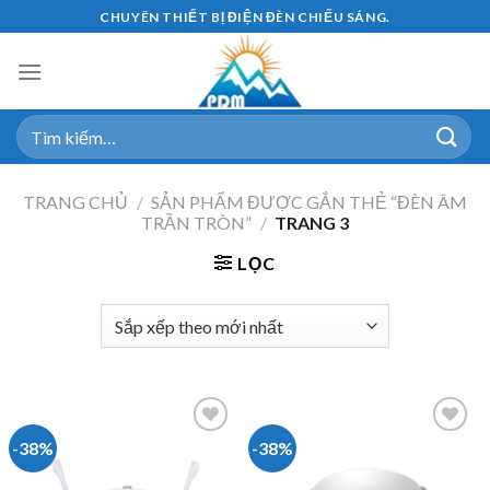
Skip
CHUYÊN THIẾT BỊ ĐIỆN ĐÈN CHIẾU SÁNG.
to
content
Tìm
kiếm:
TRANG CHỦ
/
SẢN PHẨM ĐƯỢC GẮN THẺ “ĐÈN ÂM
TRẦN TRÒN”
/
TRANG 3
LỌC
-38%
-38%