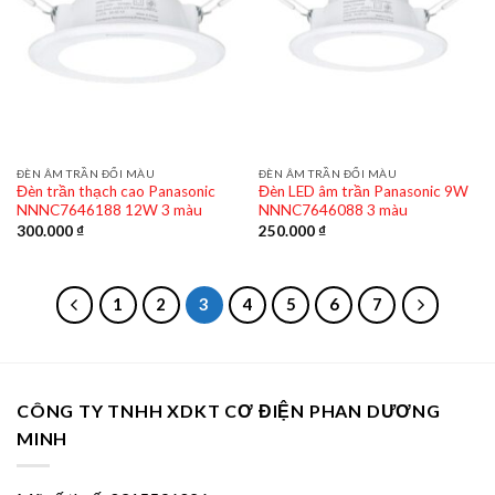
ĐÈN ÂM TRẦN ĐỔI MÀU
ĐÈN ÂM TRẦN ĐỔI MÀU
Đèn trần thạch cao Panasonic
Đèn LED âm trần Panasonic 9W
NNNC7646188 12W 3 màu
NNNC7646088 3 màu
300.000
₫
250.000
₫
1
2
3
4
5
6
7
CÔNG TY TNHH XDKT CƠ ĐIỆN PHAN DƯƠNG
MINH