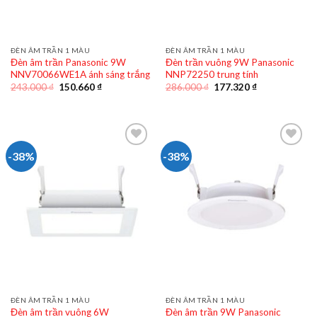
ĐÈN ÂM TRẦN 1 MÀU
ĐÈN ÂM TRẦN 1 MÀU
Đèn âm trần Panasonic 9W
Đèn trần vuông 9W Panasonic
NNV70066WE1A ánh sáng trắng
NNP72250 trung tính
Giá
Giá
Giá
Giá
243.000
₫
150.660
₫
286.000
₫
177.320
₫
gốc
hiện
gốc
hiện
là:
tại
là:
tại
243.000 ₫.
là:
286.000 ₫.
là:
150.660 ₫.
177.320 ₫.
-38%
-38%
ĐÈN ÂM TRẦN 1 MÀU
ĐÈN ÂM TRẦN 1 MÀU
Đèn âm trần vuông 6W
Đèn âm trần 9W Panasonic