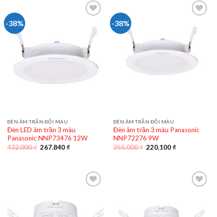
129.580 ₫.
317.440 ₫.
-38%
-38%
ĐÈN ÂM TRẦN ĐỔI MÀU
ĐÈN ÂM TRẦN ĐỔI MÀU
Đèn LED âm trần 3 màu
Đèn âm trần 3 màu Panasonic
Panasonic NNP73476 12W
NNP72276 9W
Giá
Giá
Giá
Giá
432.000
₫
267.840
₫
355.000
₫
220.100
₫
gốc
hiện
gốc
hiện
là:
tại
là:
tại
432.000 ₫.
là:
355.000 ₫.
là:
267.840 ₫.
220.100 ₫.