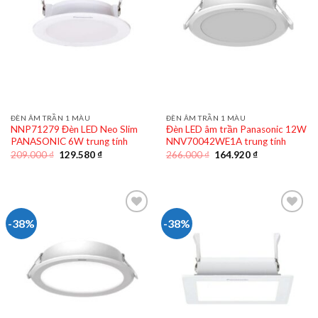
ĐÈN ÂM TRẦN 1 MÀU
ĐÈN ÂM TRẦN 1 MÀU
NNP71279 Đèn LED Neo Slim
Đèn LED âm trần Panasonic 12W
PANASONIC 6W trung tính
NNV70042WE1A trung tính
Giá
Giá
Giá
Giá
209.000
₫
129.580
₫
266.000
₫
164.920
₫
gốc
hiện
gốc
hiện
là:
tại
là:
tại
209.000 ₫.
là:
266.000 ₫.
là:
129.580 ₫.
164.920 ₫.
-38%
-38%