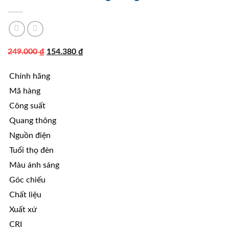
Giá
Giá
249.000
₫
154.380
₫
gốc
hiện
Chính hãng
là:
tại
249.000 ₫.
là:
Mã hàng
154.380 ₫.
Công suất
Quang thông
Nguồn điện
Tuổi thọ đèn
Màu ánh sáng
Góc chiếu
Chất liệu
Xuất xứ
CRI