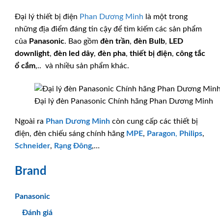
Đại lý thiết bị điện
Phan Dương Minh
là một trong
những địa điểm đáng tin cậy để tìm kiếm các sản phẩm
của
Panasonic
. Bao gồm
đèn trần
,
đèn Bulb
,
LED
downlight
,
đèn led dây
,
đèn pha
,
thiết bị điện
,
công tắc
ổ cắm
,.. và nhiều sản phẩm khác.
Đại lý đèn Panasonic Chính hãng Phan Dương Minh
Ngoài ra
Phan Dương Minh
còn cung cấp các thiết bị
điện, đèn chiếu sáng chính hãng
MPE
,
Paragon
,
Philips
,
Schneider
,
Rạng Đông
,…
Brand
Panasonic
Đánh giá