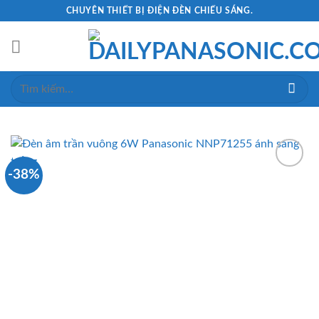
Skip
CHUYÊN THIẾT BỊ ĐIỆN ĐÈN CHIẾU SÁNG.
to
content
Tìm
kiếm:
-38%