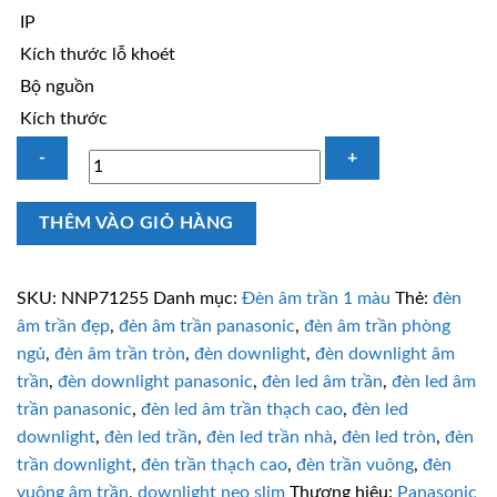
IP
Kích thước lỗ khoét
Bộ nguồn
Kích thước
Đèn
THÊM VÀO GIỎ HÀNG
âm
trần
vuông
SKU:
NNP71255
Danh mục:
Đèn âm trần 1 màu
Thẻ:
đèn
6W
âm trần đẹp
,
đèn âm trần panasonic
,
đèn âm trần phòng
Panasonic
ngủ
,
đèn âm trần tròn
,
đèn downlight
,
đèn downlight âm
NNP71255
trần
,
đèn downlight panasonic
,
đèn led âm trần
,
đèn led âm
ánh
trần panasonic
,
đèn led âm trần thạch cao
,
đèn led
sáng
downlight
,
đèn led trần
,
đèn led trần nhà
,
đèn led tròn
,
đèn
trắng
trần downlight
,
đèn trần thạch cao
,
đèn trần vuông
,
đèn
số
vuông âm trần
,
downlight neo slim
Thương hiệu:
Panasonic
lượng