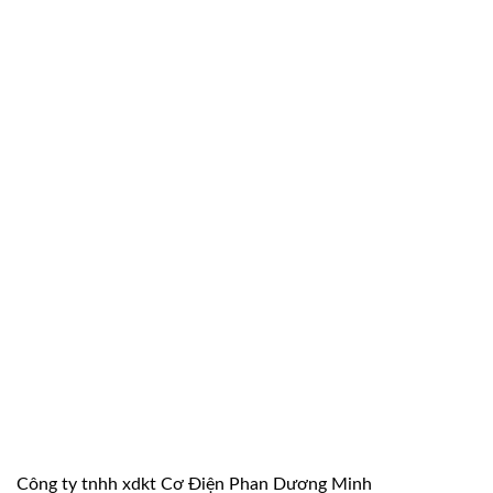
là:
tại
226.000 ₫.
là:
140.120 ₫.
Công ty tnhh xdkt Cơ Điện Phan Dương Minh