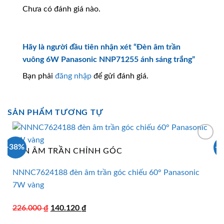
Chưa có đánh giá nào.
Hãy là người đầu tiên nhận xét “Đèn âm trần
vuông 6W Panasonic NNP71255 ánh sáng trắng”
Bạn phải
đăng nhập
để gửi đánh giá.
SẢN PHẨM TƯƠNG TỰ
-38%
-
ĐÈN ÂM TRẦN CHỈNH GÓC
NNNC7624188 đèn âm trần góc chiếu 60° Panasonic
7W vàng
Giá
Giá
226.000
₫
140.120
₫
gốc
hiện