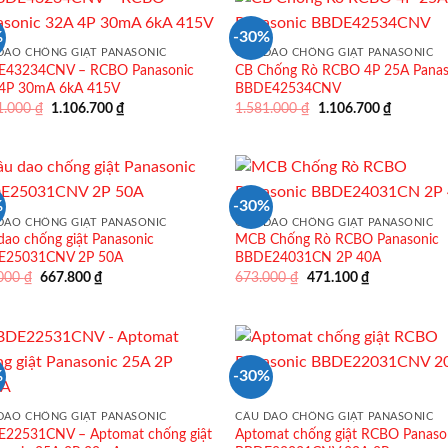
%
-30%
DAO CHỐNG GIẬT PANASONIC
CẦU DAO CHỐNG GIẬT PANASONIC
43234CNV – RCBO Panasonic
CB Chống Rò RCBO 4P 25A Panas
4P 30mA 6kA 415V
BBDE42534CNV
Giá
Giá
Giá
Giá
1.000
₫
1.106.700
₫
1.581.000
₫
1.106.700
₫
gốc
hiện
gốc
hiện
là:
tại
là:
tại
1.581.000 ₫.
là:
1.581.000 ₫.
là:
1.106.700 ₫.
1.106.70
%
-30%
DAO CHỐNG GIẬT PANASONIC
CẦU DAO CHỐNG GIẬT PANASONIC
dao chống giật Panasonic
MCB Chống Rò RCBO Panasonic
E25031CNV 2P 50A
BBDE24031CN 2P 40A
Giá
Giá
Giá
Giá
.000
₫
667.800
₫
673.000
₫
471.100
₫
gốc
hiện
gốc
hiện
là:
tại
là:
tại
954.000 ₫.
là:
673.000 ₫.
là:
667.800 ₫.
471.100 ₫.
%
-30%
DAO CHỐNG GIẬT PANASONIC
CẦU DAO CHỐNG GIẬT PANASONIC
22531CNV – Aptomat chống giật
Aptomat chống giật RCBO Panaso