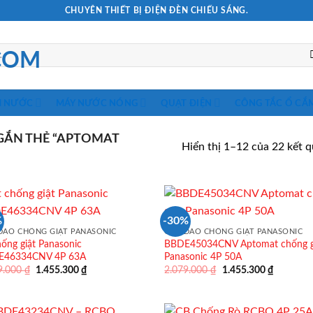
CHUYÊN THIẾT BỊ ĐIỆN ĐÈN CHIẾU SÁNG.
M NƯỚC
MÁY NƯỚC NÓNG
QUẠT ĐIỆN
CÔNG TẮC Ổ CẮ
ẮN THẺ “APTOMAT
Hiển thị 1–12 của 22 kết 
%
-30%
DAO CHỐNG GIẬT PANASONIC
CẦU DAO CHỐNG GIẬT PANASONIC
hống giật Panasonic
BBDE45034CNV Aptomat chống g
E46334CNV 4P 63A
Panasonic 4P 50A
Giá
Giá
Giá
Giá
9.000
₫
1.455.300
₫
2.079.000
₫
1.455.300
₫
gốc
hiện
gốc
hiện
là:
tại
là:
tại
2.079.000 ₫.
là:
2.079.000 ₫.
là:
1.455.300 ₫.
1.455.30