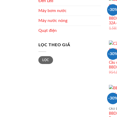
Đèn Led
-30
Máy bơm nước
CẦU 
BBDE
Máy nước nóng
32A 
1.58
Quạt điện
LỌC THEO GIÁ
-30
Giá
Giá
CẦU 
LỌC
tối
tối
Cầu 
thiểu
đa
BBD
954
-30
CẦU 
BBDE