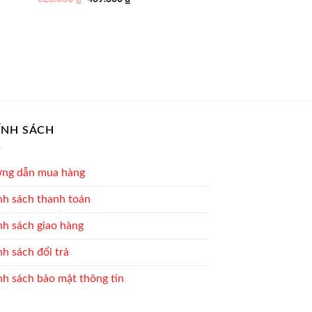
gốc
hiện
là:
tại
628.000 ₫.
là:
439.600 ₫.
ÍNH SÁCH
ng dẫn mua hàng
nh sách thanh toán
nh sách giao hàng
h sách đổi trả
nh sách bảo mật thông tin