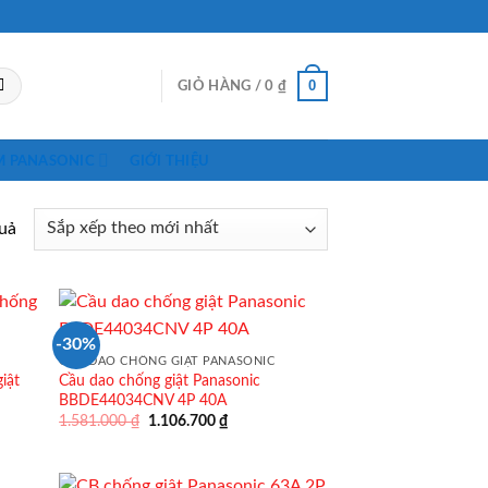
0
GIỎ HÀNG /
0
₫
M PANASONIC
GIỚI THIỆU
quả
-30%
CẦU DAO CHỐNG GIẬT PANASONIC
iật
Cầu dao chống giật Panasonic
BBDE44034CNV 4P 40A
Giá
Giá
1.581.000
₫
1.106.700
₫
gốc
hiện
là:
tại
1.581.000 ₫.
là:
0 ₫.
1.106.700 ₫.