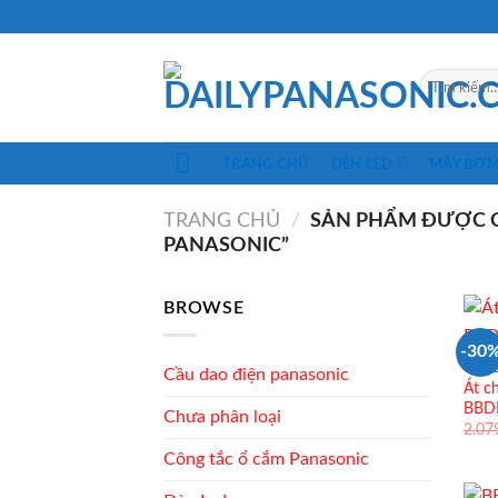
Skip
to
content
Tìm
kiếm:
TRANG CHỦ
ĐÈN LED
MÁY BƠ
TRANG CHỦ
/
SẢN PHẨM ĐƯỢC G
PANASONIC”
BROWSE
-30
CẦU 
Cầu dao điện panasonic
Át c
BBD
Chưa phân loại
2.07
Công tắc ổ cắm Panasonic