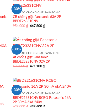
-30%
CẦU DAO CHỐNG GIẬT PANASONIC
onic
CB chống giật Panasonic 63A 2P
BBDE26331CNV
Giá
Giá
954.000
₫
667.800
₫
gốc
hiện
là:
tại
954.000 ₫.
là:
0 ₫.
667.800 ₫.
-30%
CẦU DAO CHỐNG GIẬT PANASONIC
Át chống giật Panasonic
BBDE23231CNV 32A 2P
Giá
Giá
673.000
₫
471.100
₫
gốc
hiện
là:
tại
673.000 ₫.
là:
471.100 ₫.
-30%
CẦU DAO CHỐNG GIẬT PANASONIC
BBDE21631CNV RCBO Panasonic 16A
2P 30mA 6kA 240V
nic
Giá
Giá
628.000
₫
439.600
₫