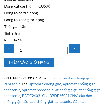
Dòng cắt danh định ICU(kA)
Dòng rò có tác động
Dòng rò không tác động
Thời gian cắt
Tính năng
Kích thước
Cầu
THÊM VÀO GIỎ HÀNG
dao
chống
giật
SKU:
BBDE25031CNV
Danh mục:
Cầu dao chống giật
Panasonic
Panasonic
Thẻ:
aptomat chống giật
,
aptomat chống giật
BBDE25031CNV
panasonic
,
aptomat panasonic
,
át chống giật
,
át chống giật
2P
panasonic
,
BBDE24031CN
,
BBDE25031CNV
,
cầu dao
50A
chống giật
,
cầu dao chống giật panasonic
,
Cầu dao
số