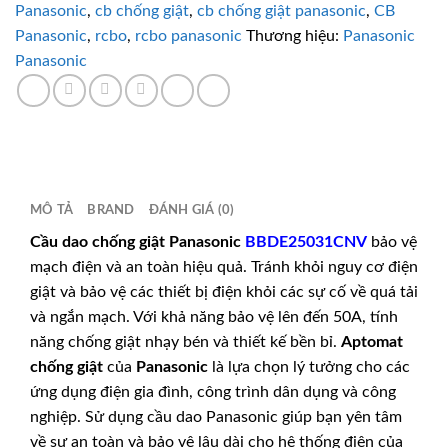
Panasonic
,
cb chống giật
,
cb chống giật panasonic
,
CB
lượng
Panasonic
,
rcbo
,
rcbo panasonic
Thương hiệu:
Panasonic
Panasonic
MÔ TẢ
BRAND
ĐÁNH GIÁ (0)
Cầu dao chống giật Panasonic
BBDE25031CNV
bảo vệ
mạch điện và an toàn hiệu quả. Tránh khỏi nguy cơ điện
giật và bảo vệ các thiết bị điện khỏi các sự cố về quá tải
và ngắn mạch. Với khả năng bảo vệ lên đến 50A, tính
năng chống giật nhạy bén và thiết kế bền bỉ.
Aptomat
chống giật
của
Panasonic
là lựa chọn lý tưởng cho các
ứng dụng điện gia đình, công trình dân dụng và công
nghiệp. Sử dụng cầu dao Panasonic giúp bạn yên tâm
về sự an toàn và bảo vệ lâu dài cho hệ thống điện của