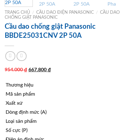
TRANG CHỦ
/
CẦU DAO ĐIỆN PANASONIC
/
CẦU DAO
CHỐNG GIẬT PANASONIC
Cầu dao chống giật Panasonic
BBDE25031CNV 2P 50A
Giá
Giá
954.000
₫
667.800
₫
gốc
hiện
Thương hiệu
là:
tại
954.000 ₫.
là:
Mã sản phẩm
667.800 ₫.
Xuất xứ
Dòng định mức (A)
Loại sản phẩm
Số cực (P)
Điện áp định mức