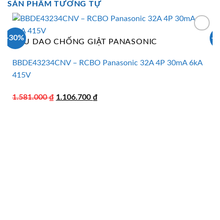
SẢN PHẨM TƯƠNG TỰ
-30%
-
CẦU DAO CHỐNG GIẬT PANASONIC
BBDE43234CNV – RCBO Panasonic 32A 4P 30mA 6kA
415V
Giá
Giá
1.581.000
₫
1.106.700
₫
gốc
hiện
là:
tại
1.581.000 ₫.
là:
1.106.700 ₫.