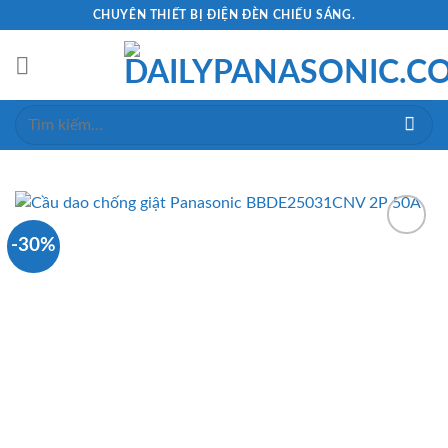
Skip
CHUYÊN THIẾT BỊ ĐIỆN ĐÈN CHIẾU SÁNG.
to
content
Tìm
kiếm:
-30%