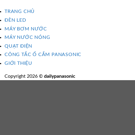
TRANG CHỦ
ĐÈN LED
MÁY BƠM NƯỚC
MÁY NƯỚC NÓNG
QUẠT ĐIỆN
CÔNG TẮC Ổ CẮM PANASONIC
GIỚI THIỆU
Copyright 2026 ©
dailypanasonic