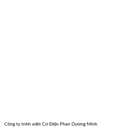
là:
tại
1.508.000 ₫.
là:
1.055.600 ₫.
Công ty tnhh xdkt Cơ Điện Phan Dương Minh