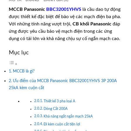
MÔ TẢ
BRAND
ĐÁNH GIÁ (0)
MCCB Panasonic
BBC32001YHVS
là cầu dao tự động
được thiết kế đặc biệt để bảo vệ các mạch điện ba pha.
Với những tính năng vượt trội,
CB khối
Panasonic
đáp
ứng được yêu cầu bảo vệ mạch điện trong các ứng
dụng có tải lớn và khả năng chịu sự cố ngắn mạch cao.
Mục lục
MCCB là gì?
Ưu điểm của MCCB Panasonic BBC32001YHVS 3P 200A
25kA kèm cuộn cắt
Thiết kế 3 pha loại A
Dòng Cắt 200A
Khả năng ngắt ngắn mạch 25kA
Đi kèm cuộn cắt tiện lợi