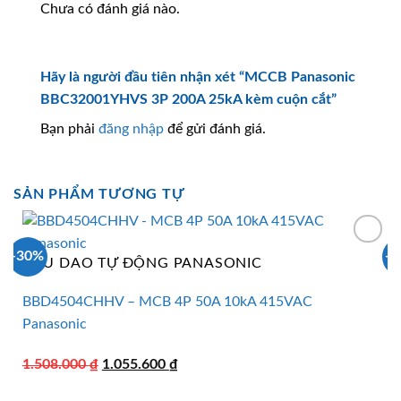
Chưa có đánh giá nào.
Hãy là người đầu tiên nhận xét “MCCB Panasonic
BBC32001YHVS 3P 200A 25kA kèm cuộn cắt”
Bạn phải
đăng nhập
để gửi đánh giá.
SẢN PHẨM TƯƠNG TỰ
-30%
-
CẦU DAO TỰ ĐỘNG PANASONIC
BBD4504CHHV – MCB 4P 50A 10kA 415VAC
Panasonic
Giá
Giá
1.508.000
₫
1.055.600
₫
gốc
hiện