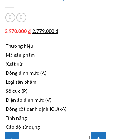
Giá
Giá
3.970.000
₫
2.779.000
₫
gốc
hiện
Thương hiệu
là:
tại
3.970.000 ₫.
là:
Mã sản phẩm
2.779.000 ₫.
Xuất xứ
Dòng định mức (A)
Loại sản phẩm
Số cực (P)
Điện áp định mức (V)
Dòng cắt danh định ICU(kA)
Tính năng
Cấp độ sử dụng