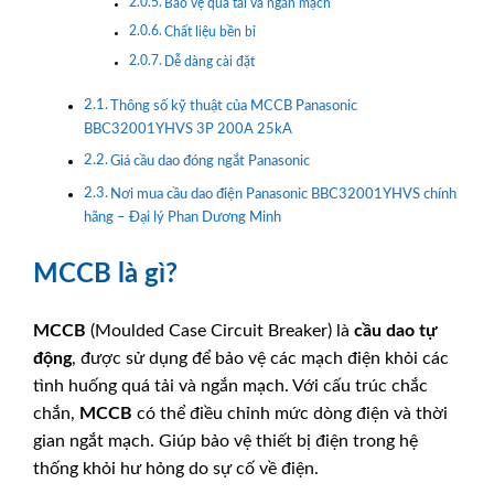
Bảo vệ quá tải và ngắn mạch
Chất liệu bền bỉ
Dễ dàng cài đặt
Thông số kỹ thuật của MCCB Panasonic
BBC32001YHVS 3P 200A 25kA
Giá cầu dao đóng ngắt Panasonic
Nơi mua cầu dao điện Panasonic BBC32001YHVS chính
hãng – Đại lý Phan Dương Minh
MCCB là gì?
MCCB
(Moulded Case Circuit Breaker) là
cầu dao tự
động
, được sử dụng để bảo vệ các mạch điện khỏi các
tình huống quá tải và ngắn mạch. Với cấu trúc chắc
chắn,
MCCB
có thể điều chỉnh mức dòng điện và thời
gian ngắt mạch. Giúp bảo vệ thiết bị điện trong hệ
thống khỏi hư hỏng do sự cố về điện.