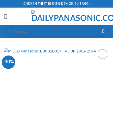
Skip
CHUYÊN THIẾT BỊ ĐIỆN ĐÈN CHIẾU SÁNG.
to
content
Tìm
kiếm:
-30%