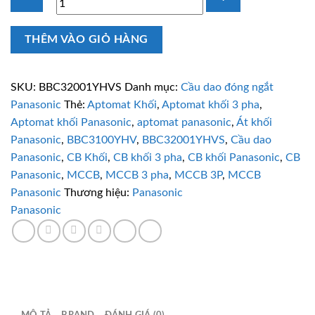
MCCB
THÊM VÀO GIỎ HÀNG
Panasonic
BBC32001YHVS
3P
SKU:
BBC32001YHVS
Danh mục:
Cầu dao đóng ngắt
200A
Panasonic
Thẻ:
Aptomat Khối
,
Aptomat khối 3 pha
,
25kA
Aptomat khối Panasonic
,
aptomat panasonic
,
Át khối
kèm
Panasonic
,
BBC3100YHV
,
BBC32001YHVS
,
Cầu dao
cuộn
Panasonic
,
CB Khối
,
CB khối 3 pha
,
CB khối Panasonic
,
CB
cắt
Panasonic
,
MCCB
,
MCCB 3 pha
,
MCCB 3P
,
MCCB
số
Panasonic
Thương hiệu:
Panasonic
lượng
Panasonic