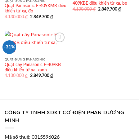
QUẠT ĐỨNG PANASONIC
409KBE điều khiển từ xa, be
Quạt Panasonic F-409KMR điều
Giá
Giá
4.130.000
₫
2.849.700
₫
khiển từ xa, đỏ
gốc
hiện
Giá
Giá
4.130.000
₫
2.849.700
₫
là:
tại
gốc
hiện
4.130.000 ₫.
là:
là:
tại
2.849.700
4.130.000 ₫.
là:
2.849.700 ₫.
-31%
QUẠT ĐỨNG PANASONIC
Quạt cây Panasonic F-409KB
điều khiển từ xa, xanh
Giá
Giá
4.130.000
₫
2.849.700
₫
gốc
hiện
là:
tại
4.130.000 ₫.
là:
2.849.700 ₫.
CÔNG TY TNHH XDKT CƠ ĐIỆN PHAN DƯƠNG
MINH
Mã số thuế: 0315596026