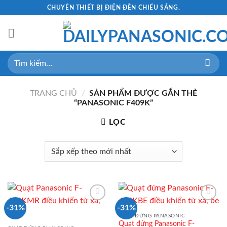
Skip
CHUYÊN THIẾT BỊ ĐIỆN ĐÈN CHIẾU SÁNG.
to
content
Tìm
kiếm:
TRANG CHỦ
/
SẢN PHẨM ĐƯỢC GẮN THẺ
“PANASONIC F409K”
LỌC
-31%
-31%
QUẠT ĐỨNG PANASONIC
Quạt đứng Panasonic F-